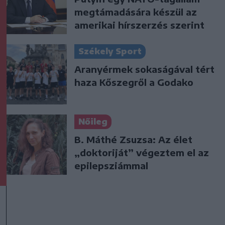
megtámadására készül az
amerikai hírszerzés szerint
Székely Sport
Aranyérmek sokaságával tért
haza Kőszegről a Godako
Nőileg
B. Máthé Zsuzsa: Az élet
„doktoriját” végeztem el az
epilepsziámmal