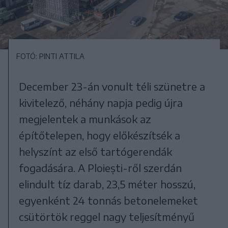
FOTÓ: PINTI ATTILA
December 23-án vonult téli szünetre a
kivitelező, néhány napja pedig újra
megjelentek a munkások az
építőtelepen, hogy előkészítsék a
helyszínt az első tartógerendák
fogadására. A Ploiești-ről szerdán
elindult tíz darab, 23,5 méter hosszú,
egyenként 24 tonnás betonelemeket
csütörtök reggel nagy teljesítményű