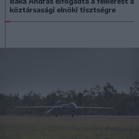
Baka András elfogadta a felkérést a
köztársasági elnöki tisztségre