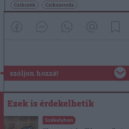
Csíkszék
Csíkszereda
szóljon hozzá!
Ezek is érdekelhetik
Székelyhon