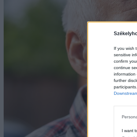
Székelyh
If you wish 
sensitive in
confirm you
continue se
information 
further disc
participants
Downstream 
Persona
I want t