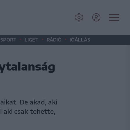
•
•
•
SPORT
LIGET
RÁDIÓ
JÓÁLLÁS
nytalanság
aikat. De akad, aki
l aki csak tehette,