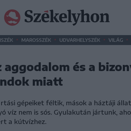
•
•
•
•
SZÉK
MAROSSZÉK
UDVARHELYSZÉK
VILÁG
z aggodalom és a bizo
ondok miatt
tási gépeiket féltik, mások a háztáji állat
yó víz nem is sós. Gyulakután jártunk, aho
rt a kútvízhez.