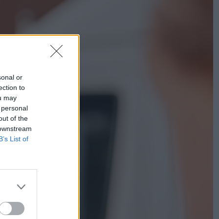
sonal or
ection to
ou may
 personal
out of the
 downstream
B’s List of