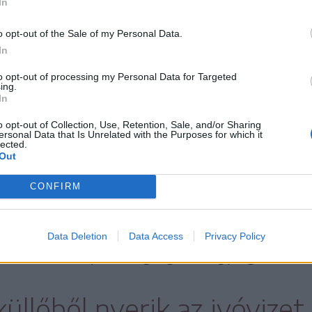
In
o opt-out of the Sale of my Personal Data.
In
to opt-out of processing my Personal Data for Targeted
ing.
In
o opt-out of Collection, Use, Retention, Sale, and/or Sharing
ersonal Data that Is Unrelated with the Purposes for which it
lected.
Out
án, kedden kisteherautóból palackozott vizet p
CONFIRM
polgármesteri hivatal alkalmazottai, akik a M
ományát vették át. A marosszéki nagyközség u
Data Deletion
Data Access
Privacy Policy
elebb eső olyan közigazgatási egység, ahol
üllőből nyerik az ivóvizet,