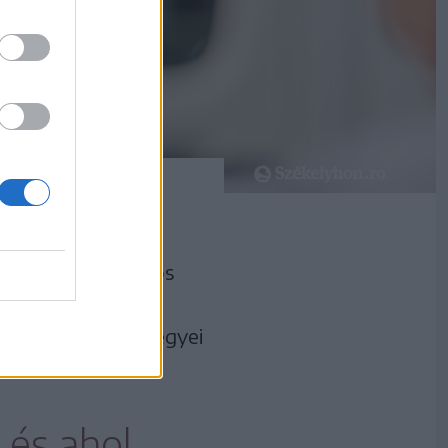
akoltak le a Maros
agyar Ökumenikus
gyanis Hargita megyei
 és ahol