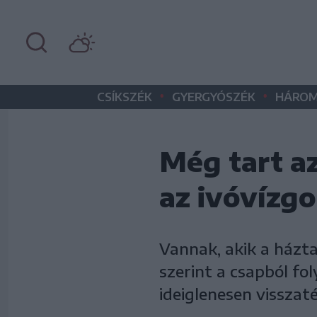
•
•
CSÍKSZÉK
GYERGYÓSZÉK
HÁROM
Még tart a
az ivóvízg
Vannak, akik a háztar
szerint a csapból fol
ideiglenesen visszaté