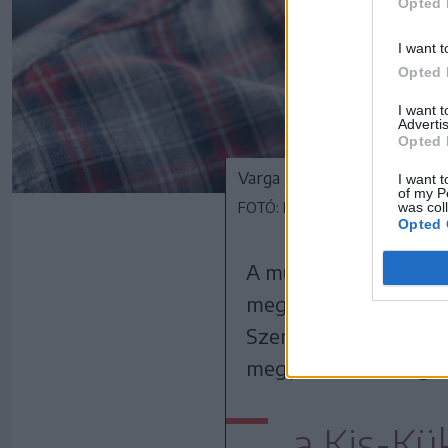
Opted 
I want t
Opted 
I want 
Advertis
Opted 
Varga József polgármester
I want t
of my P
was col
FOTÓ: HAÁZ VINCE
Opted 
A munkahét első napj
megyei Gyulakután a 
Szeretetszolgálat ad
megyehatárhoz legköz
a Kis-Kük