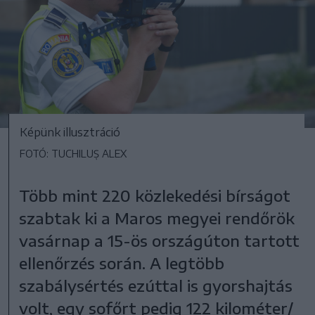
Képünk illusztráció
FOTÓ: TUCHILUȘ ALEX
Több mint 220 közlekedési bírságot
szabtak ki a Maros megyei rendőrök
vasárnap a 15-ös országúton tartott
ellenőrzés során. A legtöbb
szabálysértés ezúttal is gyorshajtás
volt, egy sofőrt pedig 122 kilométer/