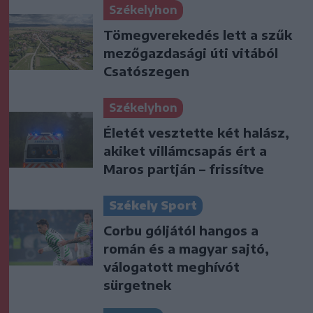
Székelyhon
Tömegverekedés lett a szűk
mezőgazdasági úti vitából
Csatószegen
Székelyhon
Életét vesztette két halász,
akiket villámcsapás ért a
Maros partján – frissítve
Székely Sport
Corbu góljától hangos a
román és a magyar sajtó,
válogatott meghívót
sürgetnek