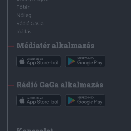
Főtér
Nőileg
Rádió GaGa
Jóállás
Médiatér alkalmazás
Rádió GaGa alkalmazás
Kapcsolat