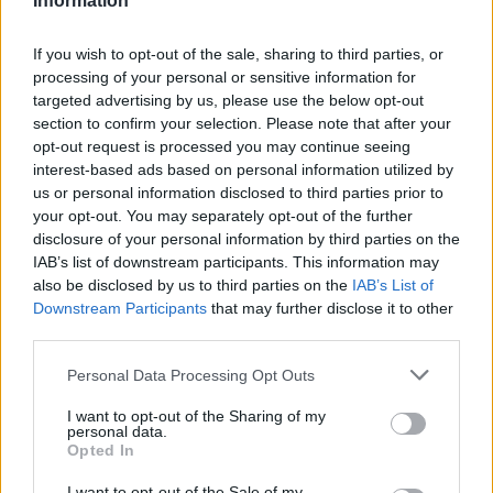
Information
If you wish to opt-out of the sale, sharing to third parties, or
2026. augusztus 06., csütörtök
processing of your personal or sensitive information for
targeted advertising by us, please use the below opt-out
Tematikus medvepark készül
section to confirm your selection. Please note that after your
Szovátán
opt-out request is processed you may continue seeing
interest-based ads based on personal information utilized by
us or personal information disclosed to third parties prior to
your opt-out. You may separately opt-out of the further
disclosure of your personal information by third parties on the
IAB’s list of downstream participants. This information may
also be disclosed by us to third parties on the
IAB’s List of
Downstream Participants
that may further disclose it to other
third parties.
Personal Data Processing Opt Outs
I want to opt-out of the Sharing of my
personal data.
Opted In
I want to opt-out of the Sale of my