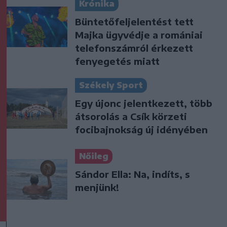
Krónika
Büntetőfeljelentést tett
Majka ügyvédje a romániai
telefonszámról érkezett
fenyegetés miatt
Székely Sport
Egy újonc jelentkezett, több
átsorolás a Csík körzeti
focibajnokság új idényében
Nőileg
Sándor Ella: Na, indíts, s
menjünk!