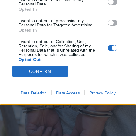
Personal Data.
Opted In
I want to opt-out of processing my
2026. augusztus 06., csütörtök
Personal Data for Targeted Advertising.
Opted In
Életét vesztette két halász, akiket
I want to opt-out of Collection, Use,
villámcsapás ért a Maros partján –
Retention, Sale, and/or Sharing of my
Personal Data that Is Unrelated with the
frissítve
Purposes for which it was collected.
Opted Out
CONFIRM
Data Deletion
Data Access
Privacy Policy