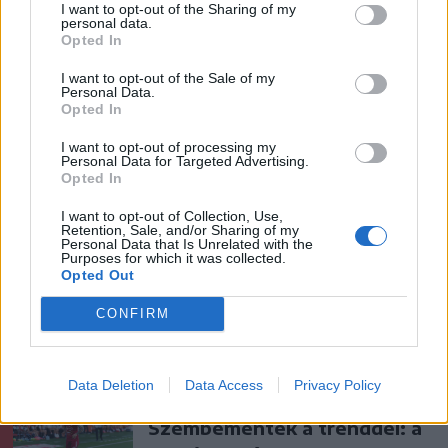
I want to opt-out of the Sharing of my
Ezek is érdekelhetik
personal data.
Opted In
I want to opt-out of the Sale of my
Székelyhon
Personal Data.
Opted In
Életveszélyesen
I want to opt-out of processing my
megfenyegették Majkát,
Personal Data for Targeted Advertising.
elmarad a sepsiszentgyörgyi
Opted In
koncertje
I want to opt-out of Collection, Use,
Retention, Sale, and/or Sharing of my
Personal Data that Is Unrelated with the
Székelyhon
Purposes for which it was collected.
Opted Out
Jogosítvány nélkül, ittasan
hajtott háznak egy
CONFIRM
csíkszeredai férfi
Data Deletion
Data Access
Privacy Policy
Székely Sport
Szembementek a trenddel: a