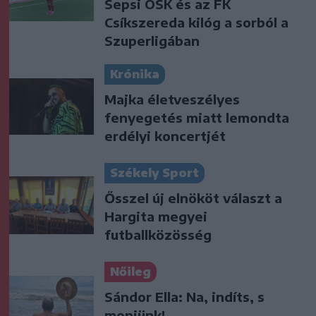
Sepsi OSK és az FK
Csíkszereda kilóg a sorból a
Szuperligában
Krónika
Majka életveszélyes
fenyegetés miatt lemondta
erdélyi koncertjét
Székely Sport
Ősszel új elnököt választ a
Hargita megyei
futballközösség
Nőileg
Sándor Ella: Na, indíts, s
menjünk!