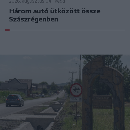
2026. augusztus 04., kedd
Három autó ütközött össze
Szászrégenben