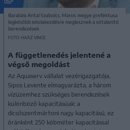
Barabási Antal Szabolcs, Maros megye prefektusa:
legkésőbb iskolakezdésre meglesznek a sótalanító
berendezések
FOTÓ: HAÁZ VINCE
A függetlenedés jelentené a
végső megoldást
Az Aquaserv vállalat vezérigazgatója,
Sipos Levente elmagyarázta, a három
vízüzemhez szükséges berendezések
különböző kapacitásúak: a
dicsőszentmártoni nagy kapacitású, ez
óránként 250 köbméter kapacitással