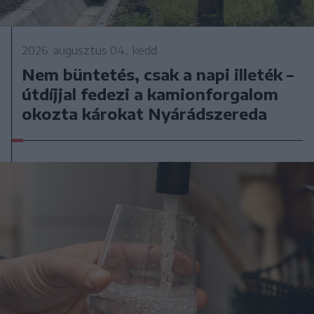
2026. augusztus 04., kedd
Nem büntetés, csak a napi illeték –
útdíjjal fedezi a kamionforgalom
okozta károkat Nyárádszereda