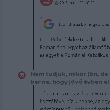
2017. május 05., 18:22
Itt állíthatja be, hogy a Go
Ioan Robu felidézte, a katol
Romániába: egyet az államfőt
és egyet a Romániai Katolikus 
Nem tudjuk, mikor jön, d
benne, hogy jövő évben el 
– fogalmazott az érsek Ferenc
hozzátéve, bízik benne, az eg
mártír püspök boldoggá avatá