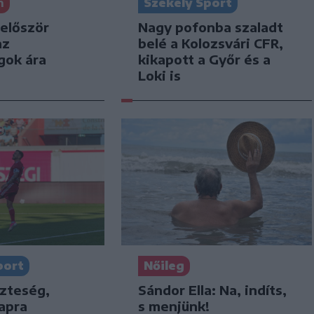
n
Székely Sport
 először
Nagy pofonba szaladt
az
belé a Kolozsvári CFR,
gok ára
kikapott a Győr és a
Loki is
port
Nőileg
szteség,
Sándor Ella: Na, indíts,
apra
s menjünk!