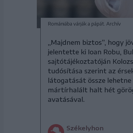
Romániába várják a pápát. Archív
„Majdnem biztos”, hogy jö
jelentette ki Ioan Robu, B
sajtótájékoztatóján Koloz
tudósítása szerint az érse
látogatását össze lehetn
mártírhalált halt hét gör
avatásával.
Székelyhon