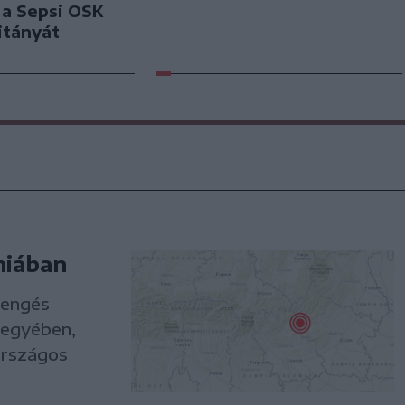
k a Sepsi OSK
itányát
niában
rengés
megyében,
országos