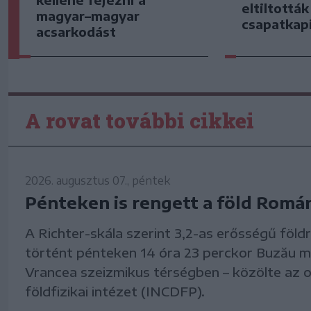
eltiltottá
magyar–magyar
csapatkap
acsarkodást
A rovat további cikkei
2026. augusztus 07., péntek
Pénteken is rengett a föld Romá
A Richter-skála szerint 3,2-as erősségű föld
történt pénteken 14 óra 23 perckor Buzău 
Vrancea szeizmikus térségben – közölte az 
földfizikai intézet (INCDFP).