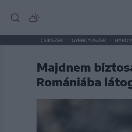
•
•
CSÍKSZÉK
GYERGYÓSZÉK
HÁROM
Majdnem biztosa
Romániába látog