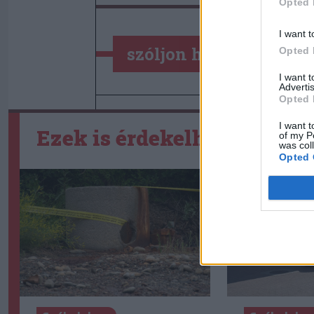
Opted 
I want t
szóljon hozzá!
Opted 
I want 
Advertis
Opted 
I want t
Ezek is érdekelhetik
of my P
was col
Opted 