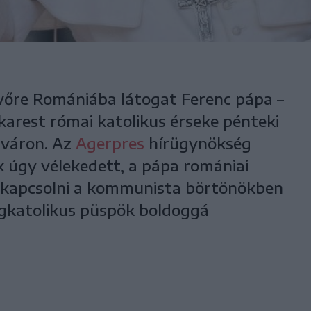
vőre Romániába látogat Ferenc pápa –
ukarest római katolikus érseke pénteki
sváron. Az
Agerpres
hírügynökség
k úgy vélekedett, a pápa romániai
e kapcsolni a kommunista börtönökben
ögkatolikus püspök boldoggá