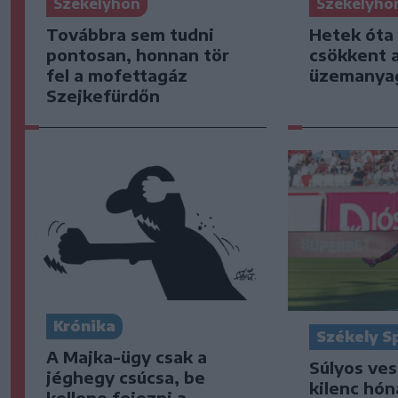
Székelyhon
Székelyho
Továbbra sem tudni
Hetek óta
pontosan, honnan tör
csökkent 
fel a mofettagáz
üzemanya
Szejkefürdőn
Krónika
Székely S
A Majka-ügy csak a
Súlyos ve
jéghegy csúcsa, be
kilenc hón
kellene fejezni a