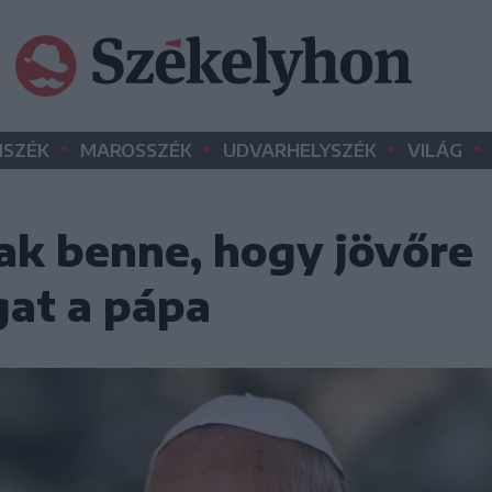
•
•
•
•
SZÉK
MAROSSZÉK
UDVARHELYSZÉK
VILÁG
k benne, hogy jövőre
at a pápa