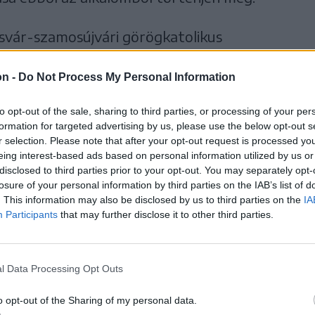
zsvár-szamosújvári görögkatolikus
atkozott, a hét püspök boldoggá avatási
on -
Do Not Process My Personal Information
asztalán van”.
to opt-out of the sale, sharing to third parties, or processing of your per
niai Katolikus Püspöki Konferencia (CER) idei
formation for targeted advertising by us, please use the below opt-out s
t, amelyet május 3–5. között tartottak
r selection. Please note that after your opt-out request is processed y
eing interest-based ads based on personal information utilized by us or
t római és görögkatolikus püspök, valamint
disclosed to third parties prior to your opt-out. You may separately opt-
losure of your personal information by third parties on the IAB’s list of
Románia és a Moldovai Köztársaság apostoli
. This information may also be disclosed by us to third parties on the
IA
sinyovi püspök vett részt.
Participants
that may further disclose it to other third parties.
l Data Processing Opt Outs
o opt-out of the Sharing of my personal data.