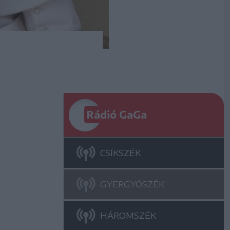
Rádió GaGa
CSÍKSZÉK
GYERGYÓSZÉK
HÁROMSZÉK