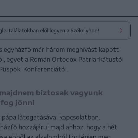
ogle-találatokban elöl legyen a Székelyhon!
ikus egyházfő már három meghívást kapott
ől, egyet a Román Ortodox Patriarkátustól
Püspöki Konferenciától.
e majdnem biztosak vagyunk
fog jönni
 pápa látogatásával kapcsolatban,
yházfő hozzájárul majd ahhoz, hogy a hét
sa ebből az alkalomból történjen meg.