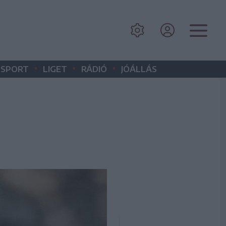
•
•
•
SPORT
LIGET
RÁDIÓ
JÓÁLLÁS