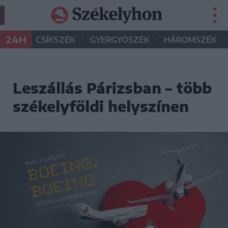
•
•
•
24H
CSÍKSZÉK
GYERGYÓSZÉK
HÁROMSZÉK
Leszállás Párizsban – több
székelyföldi helyszínen