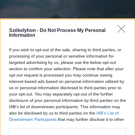
Székelyhon -
Do Not Process My Personal
Information
If you wish to opt-out of the sale, sharing to third parties, or
processing of your personal or sensitive information for
targeted advertising by us, please use the below opt-out
2026. augusztus 07., péntek
section to confirm your selection. Please note that after your
Viharokra figyelmeztetnek Csík- és
opt-out request is processed you may continue seeing
Udvarhelyszéken
interest-based ads based on personal information utilized by
us or personal information disclosed to third parties prior to
your opt-out. You may separately opt-out of the further
disclosure of your personal information by third parties on the
IAB’s list of downstream participants. This information may
also be disclosed by us to third parties on the
IAB’s List of
Downstream Participants
that may further disclose it to other
third parties.