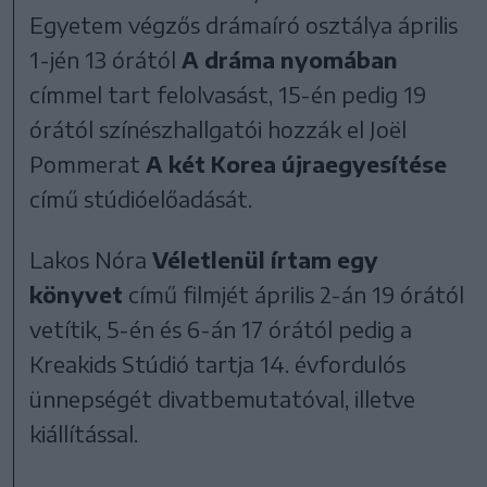
Egyetem végzős drámaíró osztálya április
1-jén 13 órától
A dráma nyomában
címmel tart felolvasást, 15-én pedig 19
órától színészhallgatói hozzák el Joël
Pommerat
A két Korea újraegyesítése
című stúdióelőadását.
Lakos Nóra
Véletlenül írtam egy
könyvet
című filmjét április 2-án 19 órától
vetítik, 5-én és 6-án 17 órától pedig a
Kreakids Stúdió tartja 14. évfordulós
ünnepségét divatbemutatóval, illetve
kiállítással.