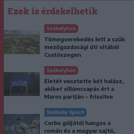
Ezek is érdekelhetik
Székelyhon
Tömegverekedés lett a szűk
mezőgazdasági úti vitából
Csatószegen
Székelyhon
Életét vesztette két halász,
akiket villámcsapás ért a
Maros partján – frissítve
Székely Sport
Corbu góljától hangos a
román és a magyar sajtó,