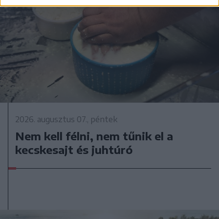
2026. augusztus 07., péntek
Nem kell félni, nem tűnik el a
kecskesajt és juhtúró