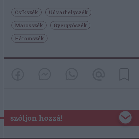
Csíkszék
Udvarhelyszék
Marosszék
Gyergyószék
Háromszék
szóljon hozzá!