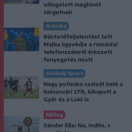
válogatott meghívót
sürgetnek
Krónika
Büntetőfeljelentést tett
Majka ügyvédje a romániai
telefonszámról érkezett
fenyegetés miatt
Székely Sport
Nagy pofonba szaladt belé a
Kolozsvári CFR, kikapott a
Győr és a Loki is
Nőileg
Sándor Ella: Na, indíts, s