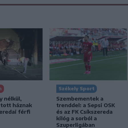
n
Székely Sport
y nélkül,
Szembementek a
jtott háznak
trenddel: a Sepsi OSK
eredai férfi
és az FK Csíkszereda
kilóg a sorból a
Szuperligában