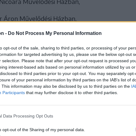
 Nicoară Művelődési Házban,
r Áron Művelődési Házban,
on -
Do Not Process My Personal Information
túrotthonban,
to opt-out of the sale, sharing to third parties, or processing of your per
ultikulturális központban
formation for targeted advertising by us, please use the below opt-out s
r selection. Please note that after your opt-out request is processed y
eing interest-based ads based on personal information utilized by us or
yszínen 19 órától. Április 25-én 19 órától
disclosed to third parties prior to your opt-out. You may separately opt-
jból) megtekintehtei a közönség.
losure of your personal information by third parties on the IAB’s list of
. This information may also be disclosed by us to third parties on the
IA
Participants
that may further disclose it to other third parties.
dtető Vigadó Kulturális Központban is
elyi Művészeti Egyetem végzős drámaíró
A dráma nyomában
címmel tart
l Data Processing Opt Outs
ától színészhallgatói hozzák el Joël Pommerat
o opt-out of the Sharing of my personal data.
ímű stúdióelőadását.