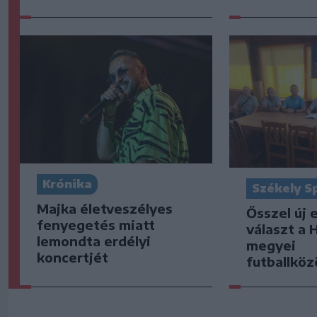
Krónika
Székely S
Majka életveszélyes
Ősszel új 
fenyegetés miatt
választ a 
lemondta erdélyi
megyei
koncertjét
futballkö