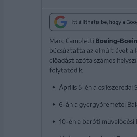
Itt állíthatja be, hogy a Go
Marc Camoletti
Boeing-Boein
búcsúztatta az elmúlt évet a 
előadást azóta számos helyszí
folytatódik.
Április 5-én a csíkszereda
6-án a gyergyóremetei Bal
10-én a baróti művelődési