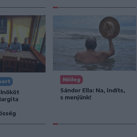
Nőileg
port
Sándor Ella: Na, indíts,
elnököt
s menjünk!
Hargita
zösség