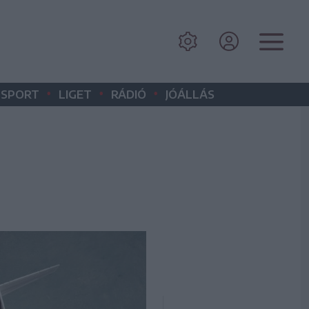
•
•
•
SPORT
LIGET
RÁDIÓ
JÓÁLLÁS