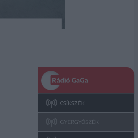
Rádió GaGa
CSÍKSZÉK
GYERGYÓSZÉK