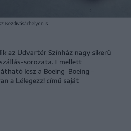
sz Kézdivásárhelyen is
dik az Udvartér Színház nagy sikerű
iszállás-sorozata. Emellett
látható lesz a Boeing-Boeing –
an a Lélegezz! című saját