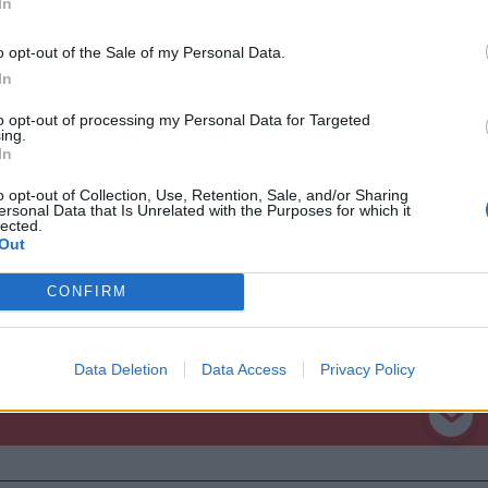
In
o opt-out of the Sale of my Personal Data.
 egy könyvet
című filmjét április 2-án 19
In
 órától pedig a Kreakids Stúdió tartja 14.
to opt-out of processing my Personal Data for Targeted
utatóval, illetve kiállítással.
ing.
In
o opt-out of Collection, Use, Retention, Sale, and/or Sharing
ersonal Data that Is Unrelated with the Purposes for which it
Marosszék
Gyergyószék
Háromszék
lected.
Out
CONFIRM
Data Deletion
Data Access
Privacy Policy