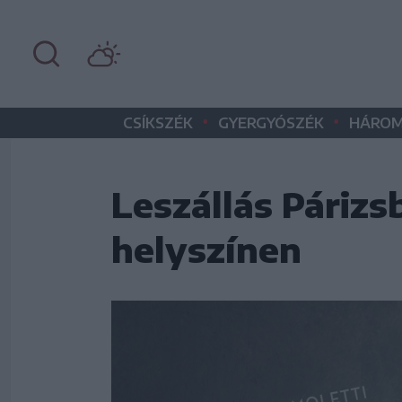
•
•
CSÍKSZÉK
GYERGYÓSZÉK
HÁROM
Leszállás Párizs
helyszínen