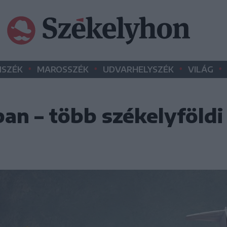
•
•
•
•
SZÉK
MAROSSZÉK
UDVARHELYSZÉK
VILÁG
ban – több székelyföldi