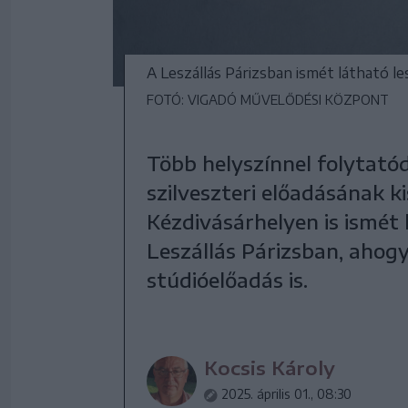
A Leszállás Párizsban ismét látható le
FOTÓ: VIGADÓ MŰVELŐDÉSI KÖZPONT
Több helyszínnel folytató
szilveszteri előadásának k
Kézdivásárhelyen is ismét 
Leszállás Párizsban, ahogy
stúdióelőadás is.
Kocsis Károly
2025. április 01., 08:30