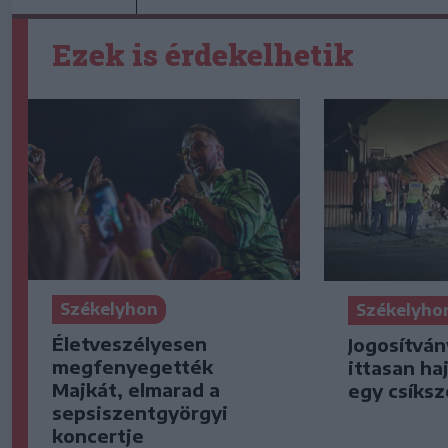
Ezek is érdekelhetik
Székelyhon
Székelyho
Életveszélyesen
Jogosítván
megfenyegették
ittasan ha
Majkát, elmarad a
egy csíksz
sepsiszentgyörgyi
koncertje