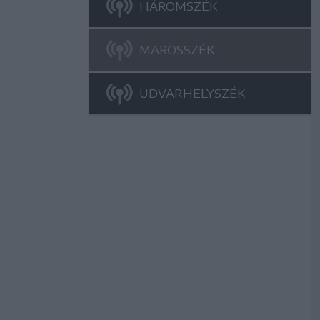
HÁROMSZÉK
MAROSSZÉK
UDVARHELYSZÉK