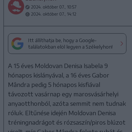
2024. október 07., 10:57
2024. október 07., 14:12
Itt állíthatja be, hogy a Google-
találatokban elöl legyen a Székelyhon!
A 15 éves Moldovan Denisa Isabela 9
hónapos kislányával, a 16 éves Gabor
Mândra pedig 5 hónapos kisfiával
távozott vasárnap egy marosvásárhelyi
anyaotthonból, azóta semmit nem tudnak
róluk. Eltűnése idején Moldovan Denisa
tréningnadrágot és rózsaszín/piros blúzot
viselt, míg Gabor Mândra fekete ruhát és