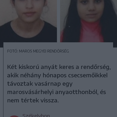
FOTÓ: MAROS MEGYEI RENDŐRSÉG
Két kiskorú anyát keres a rendőrség,
akik néhány hónapos csecsemőikkel
távoztak vasárnap egy
marosvásárhelyi anyaotthonból, és
nem tértek vissza.
Székelyhon