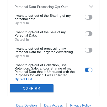
Personal Data Processing Opt Outs
I want to opt-out of the Sharing of my
personal data.
Opted In
I want to opt-out of the Sale of my
Personal Data.
Opted In
I want to opt-out of processing my
Personal Data for Targeted Advertising.
Opted In
I want to opt-out of Collection, Use,
Retention, Sale, and/or Sharing of my
Personal Data that Is Unrelated with the
2026. augusztus 07., péntek
Purposes for which it was collected.
Opted Out
Visszaküldte a parlamentnek
Nicușor Dan a közel 900 medve
CONFIRM
kilövését lehetővé tevő törvényt
Data Deletion
Data Access
Privacy Policy