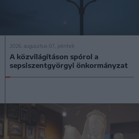
2026. augusztus 07., péntek
A közvilágításon spórol a
sepsiszentgyörgyi önkormányzat