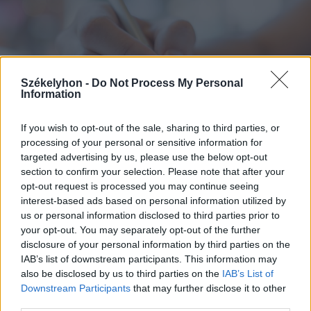
Székelyhon -
Do Not Process My Personal
Information
If you wish to opt-out of the sale, sharing to third parties, or
processing of your personal or sensitive information for
targeted advertising by us, please use the below opt-out
section to confirm your selection. Please note that after your
2026. augusztus 07., péntek
opt-out request is processed you may continue seeing
interest-based ads based on personal information utilized by
Románul is helyt kell állni a hétfőn
us or personal information disclosed to third parties prior to
kezdődő írásbeliken – így
your opt-out. You may separately opt-out of the further
készülhetnek a pótérettségizők
disclosure of your personal information by third parties on the
IAB’s list of downstream participants. This information may
also be disclosed by us to third parties on the
IAB’s List of
Downstream Participants
that may further disclose it to other
third parties.