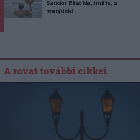
Sándor Ella: Na, indíts, s
menjünk!
A rovat további cikkei