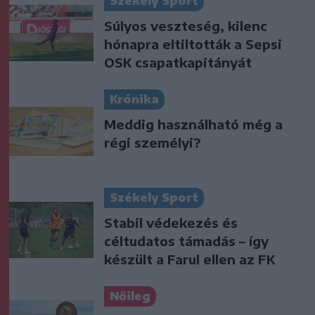
Székely Sport
Súlyos veszteség, kilenc
hónapra eltiltották a Sepsi
OSK csapatkapitányát
Krónika
Meddig használható még a
régi személyi?
Székely Sport
Stabil védekezés és
céltudatos támadás – így
készült a Farul ellen az FK
Nőileg