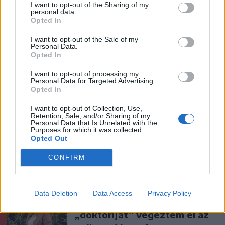
áttörés még nem az FK-nak
I want to opt-out of the Sharing of my
personal data.
(videóval)
Opted In
I want to opt-out of the Sale of my
Krónika
Personal Data.
Opted In
Putyin egy NATO-tagállam
megtámadására készül az
I want to opt-out of processing my
Personal Data for Targeted Advertising.
amerikai hírszerzés szerint
Opted In
I want to opt-out of Collection, Use,
Székely Sport
Retention, Sale, and/or Sharing of my
Personal Data that Is Unrelated with the
Purposes for which it was collected.
Szabó István: négy vereség
Opted Out
után egyre nehezebb, de
jönni fognak a jó eredmények
CONFIRM
Nőileg
Data Deletion
Data Access
Privacy Policy
B. Máthé Zsuzsa: Az élet
„doktoriját” végeztem el az