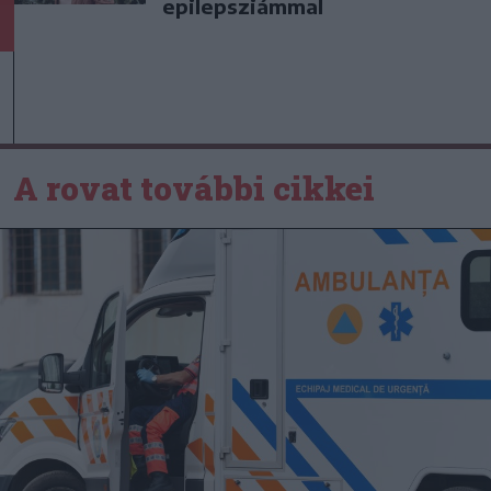
epilepsziámmal
A rovat további cikkei