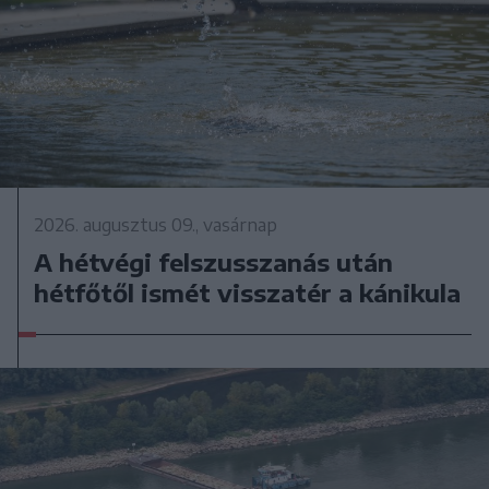
2026. augusztus 09., vasárnap
A hétvégi felszusszanás után
hétfőtől ismét visszatér a kánikula