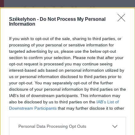
Ezek is érdekelhetik
Székelyhon -
Do Not Process My Personal
Information
Székelyhon
Vaddisznó szaladt le a
If you wish to opt-out of the sale, sharing to third parties, or
processing of your personal or sensitive information for
budapesti metróba, felszállt
targeted advertising by us, please use the below opt-out
az egyik kocsira, majd
section to confirm your selection. Please note that after your
kilőtték – videóval
opt-out request is processed you may continue seeing
interest-based ads based on personal information utilized by
Székelyhon
us or personal information disclosed to third parties prior to
your opt-out. You may separately opt-out of the further
Hétvégén is folytatódik a
disclosure of your personal information by third parties on the
gázolaj árának csökkenése
IAB’s list of downstream participants. This information may
also be disclosed by us to third parties on the
IAB’s List of
Downstream Participants
that may further disclose it to other
third parties.
Székely Sport
Personal Data Processing Opt Outs
A gól már összejött, az