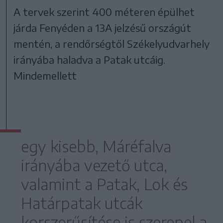
A tervek szerint 400 méteren épülhet
járda Fenyéden a 13A jelzésű országút
mentén, a rendőrségtől Székelyudvarhely
irányába haladva a Patak utcáig.
Mindemellett
egy kisebb, Máréfalva
irányába vezető utca,
valamint a Patak, Lok és
Határpatak utcák
korszerűsítése is szerepel a