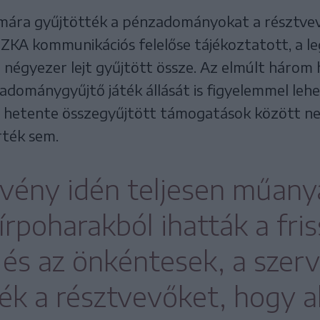
zámára gyűjtötték a pénzadományokat a résztvev
SZKA kommunikációs felelőse tájékoztatott, a
négyezer lejt gyűjtött össze. Az elmúlt három
adománygyűjtő játék állását is figyelemmel lehe
al hetente összegyűjtött támogatások között nem
rték sem.
vény idén teljesen műan
írpoharakból ihatták a fris
 és az önkéntesek, a szer
ték a résztvevőket, hogy a