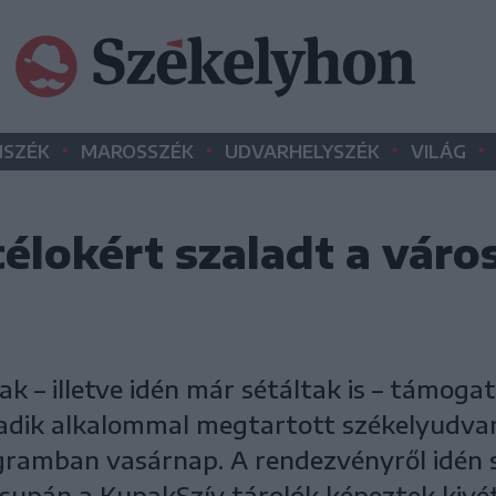
•
•
•
•
SZÉK
MAROSSZÉK
UDVARHELYSZÉK
VILÁG
élokért szaladt a város
k – illetve idén már sétáltak is – támoga
cadik alkalommal megtartott székelyudvarh
ramban vasárnap. A rendezvényről idén 
supán a KupakSzív tárolók képeztek kivét