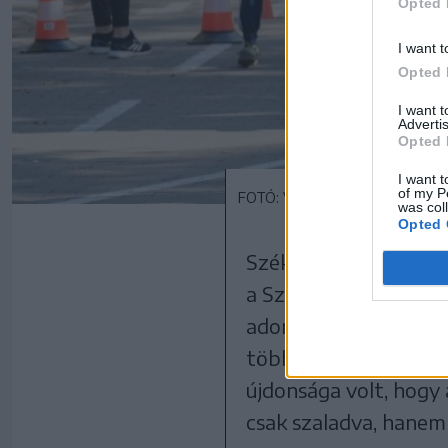
Opted 
I want t
Opted 
I want 
Advertis
Opted 
I want t
of my P
FOTÓ: VERES NÁNDOR
was col
Opted 
Székelyudvarhelyen 3
a Székelyudvarhelyi 
adománygyűjtő progra
többször megtegyék a
újdonsága volt, hogy
csak szaladva, hanem 