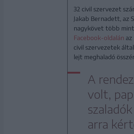
32 civil szervezet s
Jakab Bernadett, az 
nagykövet több mint 
Facebook-oldalán
az 
civil szervezetek ált
lejt meghaladó összé
A rendez
volt, pap
szaladók
arra kér