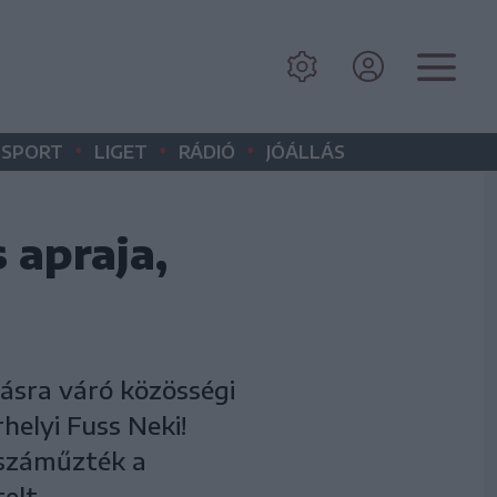
•
•
•
SPORT
LIGET
RÁDIÓ
JÓÁLLÁS
 apraja,
tásra váró közösségi
elyi Fuss Neki!
száműzték a
elt.