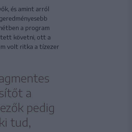
ők, és amint arról
 legeredményesebb
 hétben a program
tett követni, ott a
 volt ritka a tízezer
yagmentes
sítőt a
vezők pedig
ki tud,