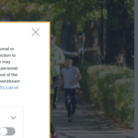
sonal or
ection to
ou may
 personal
out of the
 downstream
B’s List of