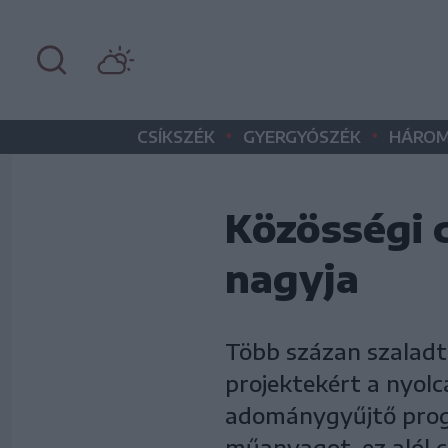
•
•
CSÍKSZÉK
GYERGYÓSZÉK
HÁROM
Közösségi c
nagyja
Több százan szaladta
projektekért a nyol
adománygyűjtő prog
műanyagot, ez alól c