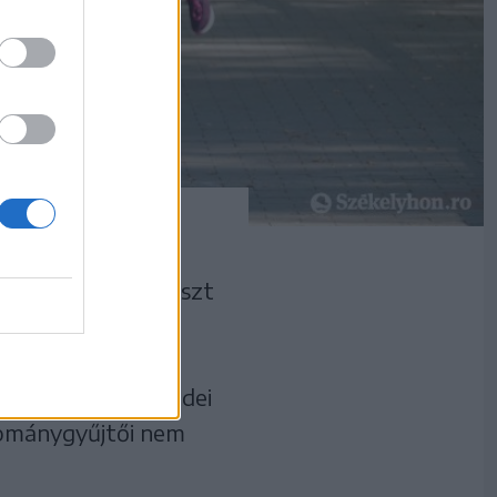
i 16-an vettek részt
t Fuss Neki!
k, hogy minél
ávot. A program idei
dománygyűjtői nem