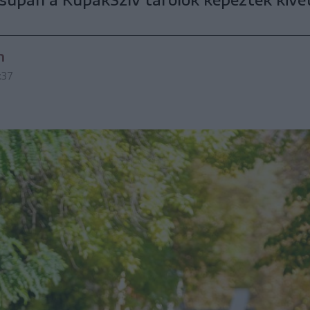
n
:37