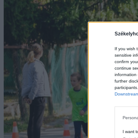
Székelyh
If you wish 
sensitive in
confirm you
continue se
information 
further disc
participants
Downstream 
Persona
I want t