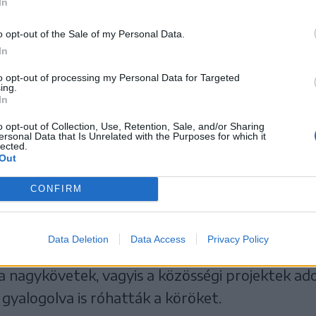
In
o opt-out of the Sale of my Personal Data.
In
to opt-out of processing my Personal Data for Targeted
ing.
In
o opt-out of Collection, Use, Retention, Sale, and/or Sharing
ersonal Data that Is Unrelated with the Purposes for which it
lected.
Out
73-an, külföldön, illetve más városokban tovább
CONFIRM
Közösségi Alapítvány (SZKA) vasárnap megtartot
mjában. A városi strandnál rajtoltak a szaladó
Data Deletion
Data Access
Privacy Policy
 parkon keresztülvezető másfél kilométeres t
 a nagykövetek, vagyis a közösségi projektek a
gyalogolva is róhatták a köröket.