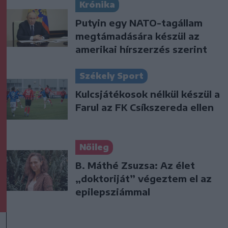
Krónika
Putyin egy NATO-tagállam
megtámadására készül az
amerikai hírszerzés szerint
Székely Sport
Kulcsjátékosok nélkül készül a
Farul az FK Csíkszereda ellen
Nőileg
B. Máthé Zsuzsa: Az élet
„doktoriját” végeztem el az
epilepsziámmal