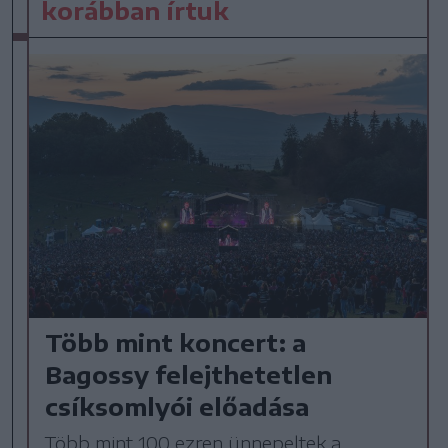
korábban írtuk
Több mint koncert: a
Bagossy felejthetetlen
csíksomlyói előadása
Több mint 100 ezren ünnepeltek a