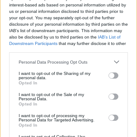
interest-based ads based on personal information utilized by
us or personal information disclosed to third parties prior to
your opt-out. You may separately opt-out of the further
disclosure of your personal information by third parties on the
IAB’s list of downstream participants. This information may
also be disclosed by us to third parties on the
IAB’s List of
2026. augusztus 08., szombat
Downstream Participants
that may further disclose it to other
Vaddisznó szaladt le a budapesti
third parties.
metróba, felszállt az egyik kocsira,
Personal Data Processing Opt Outs
majd kilőtték – videóval
I want to opt-out of the Sharing of my
personal data.
Opted In
I want to opt-out of the Sale of my
Personal Data.
Opted In
I want to opt-out of processing my
Personal Data for Targeted Advertising.
Opted In
I want to opt-out of Collection, Use,