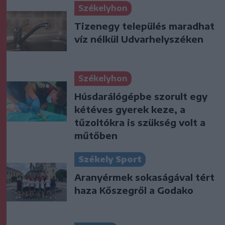
Székelyhon
Tizenegy település maradhat
víz nélkül Udvarhelyszéken
Székelyhon
Húsdarálógépbe szorult egy
kétéves gyerek keze, a
tűzoltókra is szükség volt a
műtőben
Székely Sport
Aranyérmek sokaságával tért
haza Kőszegről a Godako