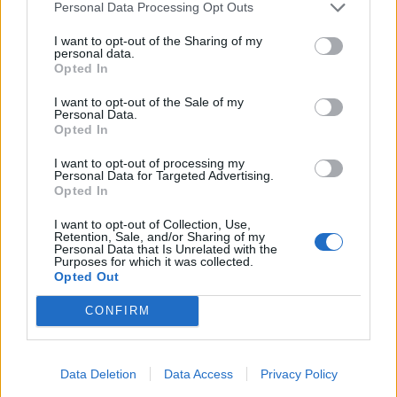
Personal Data Processing Opt Outs
I want to opt-out of the Sharing of my
personal data.
Opted In
I want to opt-out of the Sale of my
Personal Data.
Opted In
I want to opt-out of processing my
Personal Data for Targeted Advertising.
Opted In
I want to opt-out of Collection, Use,
Retention, Sale, and/or Sharing of my
Personal Data that Is Unrelated with the
Purposes for which it was collected.
Opted Out
CONFIRM
2026. augusztus 08., szombat
Megvan, kit jelöl köztársasági
elnöknek a Tisza Párt
Data Deletion
Data Access
Privacy Policy