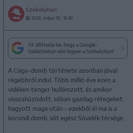
Székelyhon
2026. május 10., 16:30
Itt állíthatja be, hogy a Google-
találatokban elöl legyen a Székelyhon!
A Csiga-domb története azonban jóval
régebbről indul. Több millió éve ezen a
vidéken tenger hullámzott, és amikor
visszahúzódott, sóban gazdag rétegeket
hagyott maga után – ezekből él ma is a
korondi domb, sőt egész Sóvidék térsége.