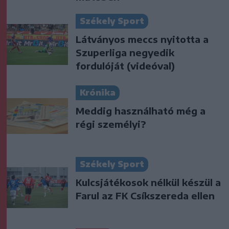
Székely Sport
Látványos meccs nyitotta a
Szuperliga negyedik
fordulóját (videóval)
Krónika
Meddig használható még a
régi személyi?
Székely Sport
Kulcsjátékosok nélkül készül a
Farul az FK Csíkszereda ellen