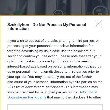
Székelyhon -
Do Not Process My Personal
Information
If you wish to opt-out of the sale, sharing to third parties, or
processing of your personal or sensitive information for
targeted advertising by us, please use the below opt-out
section to confirm your selection. Please note that after your
opt-out request is processed you may continue seeing
interest-based ads based on personal information utilized by
2026. augusztus 08., szombat
us or personal information disclosed to third parties prior to
your opt-out. You may separately opt-out of the further
Hétvégén is folytatódik a gázolaj
disclosure of your personal information by third parties on the
árának csökkenése
IAB’s list of downstream participants. This information may
also be disclosed by us to third parties on the
IAB’s List of
Downstream Participants
that may further disclose it to other
third parties.