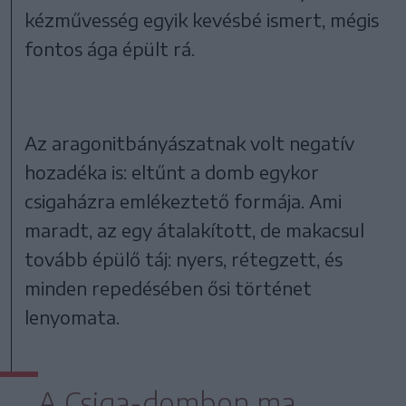
kézművesség egyik kevésbé ismert, mégis
fontos ága épült rá.
Az aragonitbányászatnak volt negatív
hozadéka is: eltűnt a domb egykor
csigaházra emlékeztető formája. Ami
maradt, az egy átalakított, de makacsul
tovább épülő táj: nyers, rétegzett, és
minden repedésében ősi történet
lenyomata.
A Csiga-dombon ma