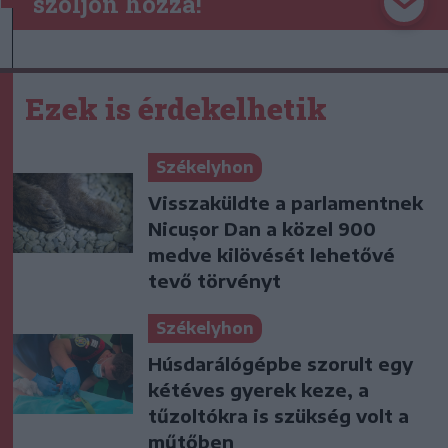
szóljon hozzá!
Ezek is érdekelhetik
Székelyhon
Visszaküldte a parlamentnek
Nicușor Dan a közel 900
medve kilövését lehetővé
tevő törvényt
Székelyhon
Húsdarálógépbe szorult egy
kétéves gyerek keze, a
tűzoltókra is szükség volt a
műtőben