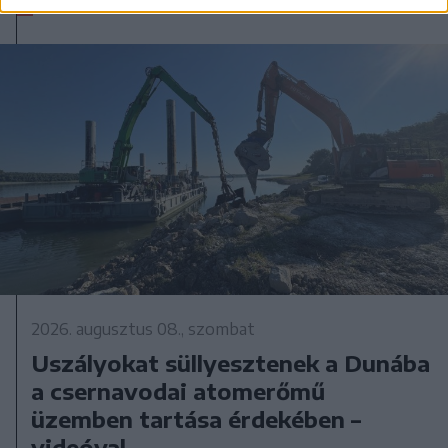
2026. augusztus 08., szombat
Uszályokat süllyesztenek a Dunába
a csernavodai atomerőmű
üzemben tartása érdekében –
videóval