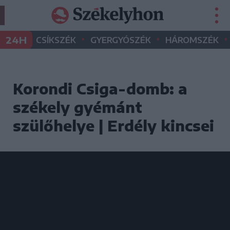
•
•
•
24H
CSÍKSZÉK
GYERGYÓSZÉK
HÁROMSZÉK
Korondi Csiga-domb: a
székely gyémánt
szülőhelye | Erdély kincsei