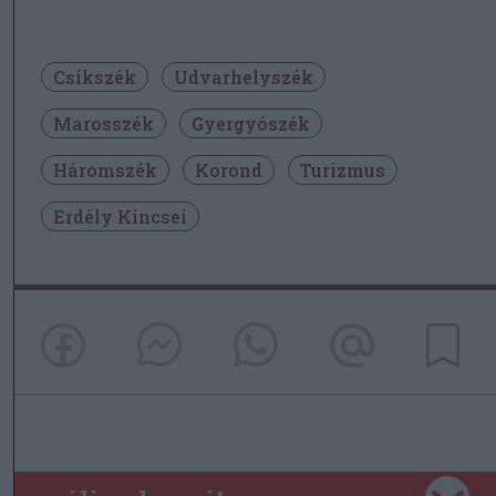
Csíkszék
Udvarhelyszék
Marosszék
Gyergyószék
Háromszék
Korond
Turizmus
Erdély Kincsei