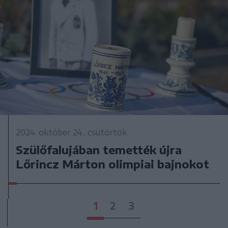
2024. október 24., csütörtök
Szülőfalujában temették újra
Lőrincz Márton olimpiai bajnokot
1
2
3