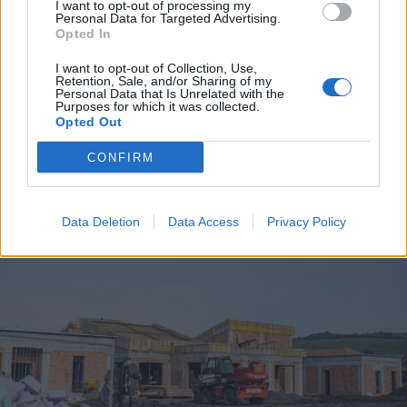
I want to opt-out of processing my
Personal Data for Targeted Advertising.
2025. november 04., kedd
Opted In
Megbénította a forgalmat a
I want to opt-out of Collection, Use,
Kalonda-tetőn történt baleset –
Retention, Sale, and/or Sharing of my
Personal Data that Is Unrelated with the
frissítve
Purposes for which it was collected.
Opted Out
CONFIRM
Data Deletion
Data Access
Privacy Policy