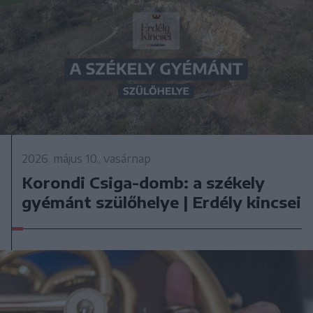
2026. május 10., vasárnap
Korondi Csiga-domb: a székely
gyémánt szülőhelye | Erdély kincsei