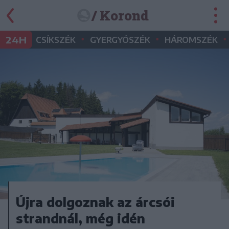
/ Korond
•
•
•
24H
CSÍKSZÉK
GYERGYÓSZÉK
HÁROMSZÉK
Újra dolgoznak az árcsói
strandnál, még idén