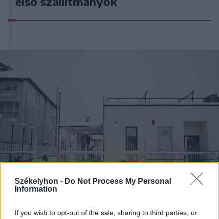
első szállítmányok
Székelyhon -
Do Not Process My Personal
Information
2026. január 21., szerda
If you wish to opt-out of the sale, sharing to third parties, or