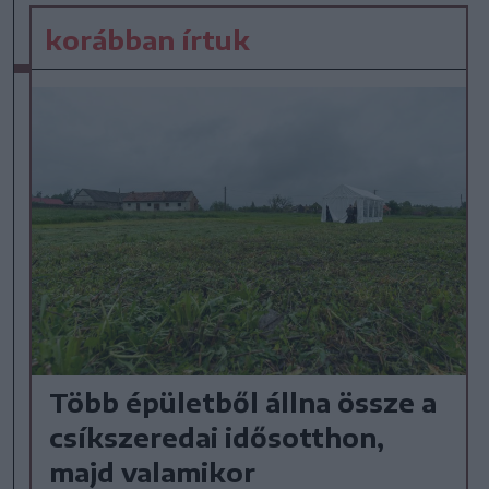
korábban írtuk
Több épületből állna össze a
csíkszeredai idősotthon,
majd valamikor