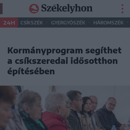
•
•
•
24H
CSÍKSZÉK
GYERGYÓSZÉK
HÁROMSZÉK
Kormányprogram segíthet
a csíkszeredai idősotthon
építésében