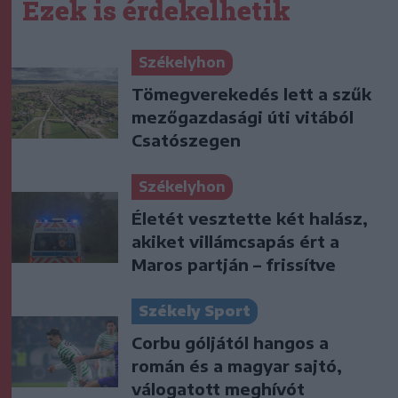
Ezek is érdekelhetik
Székelyhon
Tömegverekedés lett a szűk
mezőgazdasági úti vitából
Csatószegen
Székelyhon
Életét vesztette két halász,
akiket villámcsapás ért a
Maros partján – frissítve
Székely Sport
Corbu góljától hangos a
román és a magyar sajtó,
válogatott meghívót