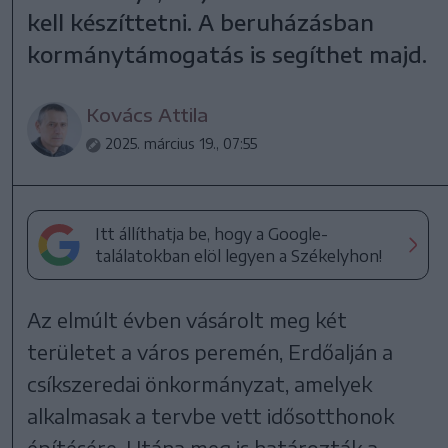
kell készíttetni. A beruházásban
kormánytámogatás is segíthet majd.
Kovács Attila
2025. március 19., 07:55
Itt állíthatja be, hogy a Google-
találatokban elöl legyen a Székelyhon!
Az elmúlt évben vásárolt meg két
területet a város peremén, Erdőalján a
csíkszeredai önkormányzat, amelyek
alkalmasak a tervbe vett idősotthonok
építésére. Utána meg is határozták a