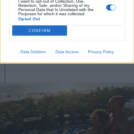
I want to opt-out of Collection, Use,
Retention, Sale, and/or Sharing of my
Personal Data that Is Unrelated with the
Purposes for which it was collected.
Opted Out
2026. augusztus 07., péntek
CONFIRM
Nem kell félni, nem tűnik el a
kecskesajt és juhtúró
Data Deletion
Data Access
Privacy Policy