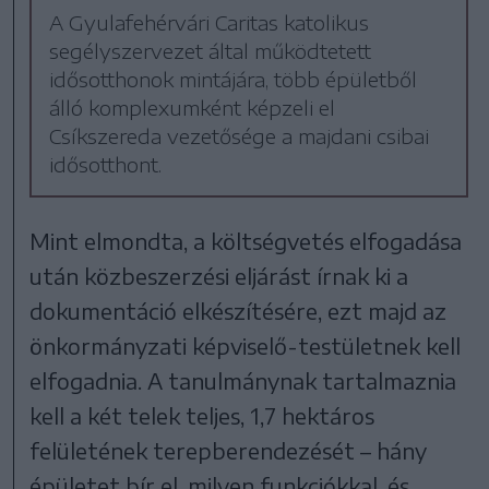
A Gyulafehérvári Caritas katolikus
segélyszervezet által működtetett
idősotthonok mintájára, több épületből
álló komplexumként képzeli el
Csíkszereda vezetősége a majdani csibai
idősotthont.
Mint elmondta, a költségvetés elfogadása
után közbeszerzési eljárást írnak ki a
dokumentáció elkészítésére, ezt majd az
önkormányzati képviselő-testületnek kell
elfogadnia. A tanulmánynak tartalmaznia
kell a két telek teljes, 1,7 hektáros
felületének terepberendezését – hány
épületet bír el, milyen funkciókkal, és