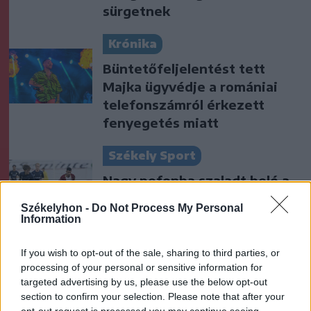
sürgetnek
Krónika
Büntetőfeljelentést tett
Majka ügyvédje a romániai
telefonszámról érkezett
fenyegetés miatt
Székely Sport
Nagy pofonba szaladt belé a
Kolozsvári CFR, kikapott a
Székelyhon -
Do Not Process My Personal
Győr és a Loki is
Information
Nőileg
If you wish to opt-out of the sale, sharing to third parties, or
processing of your personal or sensitive information for
Sándor Ella: Na, indíts, s
targeted advertising by us, please use the below opt-out
menjünk!
section to confirm your selection. Please note that after your