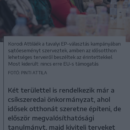
Korodi Attiláék a tavalyi EP-választás kampányában
sajtóeseményt szerveztek, amiben az idősotthon
lehetséges terveiről beszéltek az érintettekkel.
Most kiderült: nincs erre EU-s támogatás
FOTÓ: PINTI ATTILA
Két területtel is rendelkezik már a
csíkszeredai önkormányzat, ahol
idősek otthonát szeretne építeni, de
először megvalósíthatósági
tanulmányt, majd kiviteli terveket