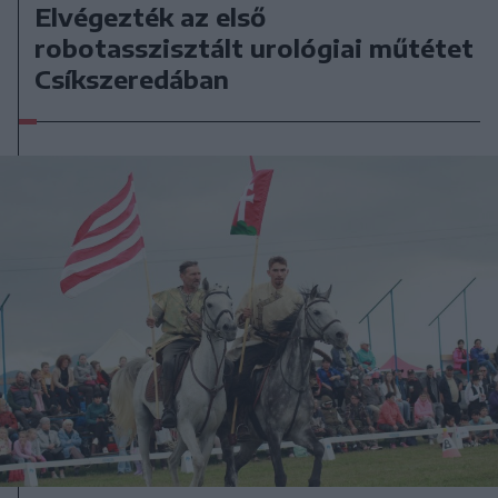
Elvégezték az első
robotasszisztált urológiai műtétet
Csíkszeredában