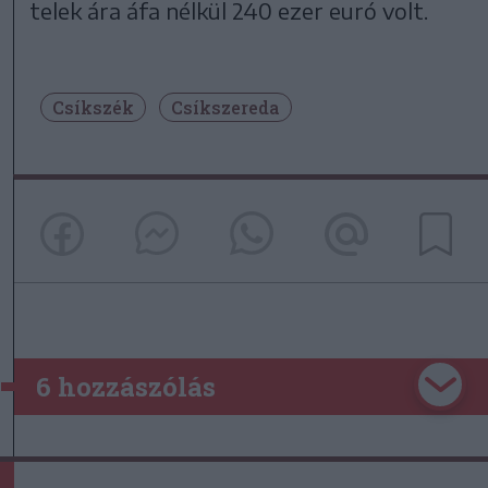
telek ára áfa nélkül 240 ezer euró volt.
Csíkszék
Csíkszereda
6 hozzászólás