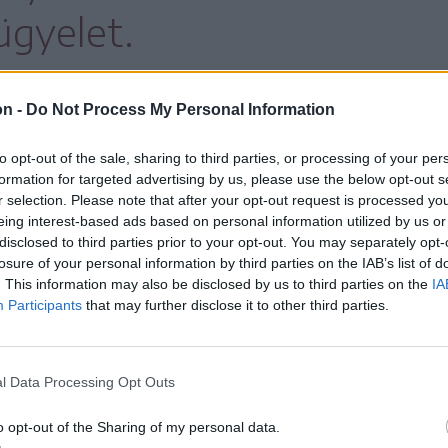
ügyelet.
on -
Do Not Process My Personal Information
a Bute-gála néven ismert ügyben ítélték
to opt-out of the sale, sharing to third parties, or processing of your per
július elsején dönt a feltételes szabadlábra
formation for targeted advertising by us, please use the below opt-out s
r selection. Please note that after your opt-out request is processed y
eing interest-based ads based on personal information utilized by us or
disclosed to third parties prior to your opt-out. You may separately opt-
losure of your personal information by third parties on the IAB’s list of
. This information may also be disclosed by us to third parties on the
IA
Participants
that may further disclose it to other third parties.
dreát a ploiești-i megyei sürgősségi
v osztályon ápolják – értesült délután
l Data Processing Opt Outs
s. Információk szerint a pácienst akut
tizálták. A műtét jól sikerült, a volt
o opt-out of the Sharing of my personal data.