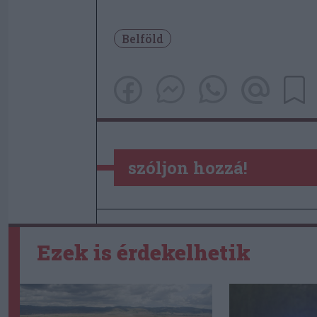
Belföld
szóljon hozzá!
Ezek is érdekelhetik