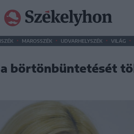
•
•
•
•
SZÉK
MAROSSZÉK
UDVARHELYSZÉK
VILÁG
 a börtönbüntetését tö