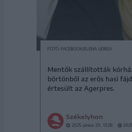
FOTÓ: FACEBOOK/ELENA UDREA
Mentők szállították kórhá
börtönből az erős hasi fá
értesült az Agerpres.
Székelyhon
2025. június 29., 13:28
2025.