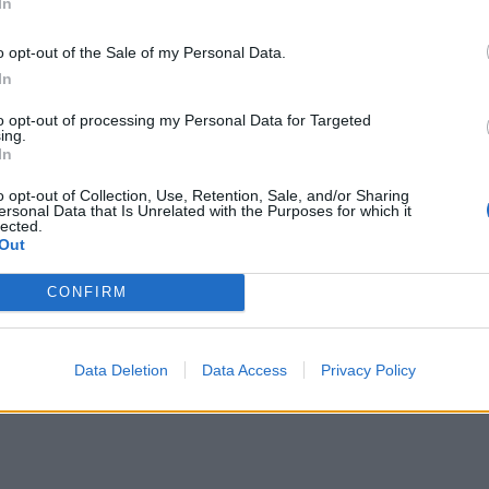
In
latt marad.
o opt-out of the Sale of my Personal Data.
In
to opt-out of processing my Personal Data for Targeted
ing.
In
p délutáni közleménye szerint Elena Udrea
o opt-out of Collection, Use, Retention, Sale, and/or Sharing
ersonal Data that Is Unrelated with the Purposes for which it
dalmakra panaszkodott, ezért kihívták a
lected.
Out
ző mentőorvos megvizsgálta a volt
gy kórházba szállítja a beteget. Ezután
CONFIRM
jtottak végre, „és az élete egy pillanatig
ató a közleményben, amely szerint a
Data Deletion
Data Access
Privacy Policy
folyamán kiutalják a kórházból.