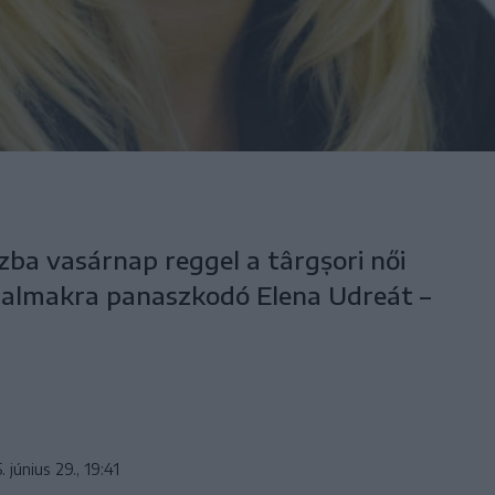
zba vasárnap reggel a târgșori női
jdalmakra panaszkodó Elena Udreát –
 június 29., 19:41