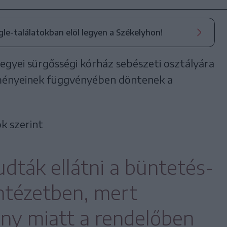
ogle-találatokban elöl legyen a Székelyhon!
 megyei sürgősségi kórház sebészeti osztályára
edményeinek függvényében döntenek a
k szerint
dták ellátni a büntetés-
intézetben, mert
ny miatt a rendelőben