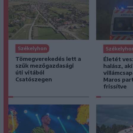
Székelyhon
Székelyho
Tömegverekedés lett a
Életét ves
szűk mezőgazdasági
halász, ak
úti vitából
villámcsap
Csatószegen
Maros part
frissítve