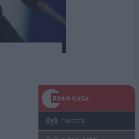
Rádió GaGa
CSÍKSZÉK