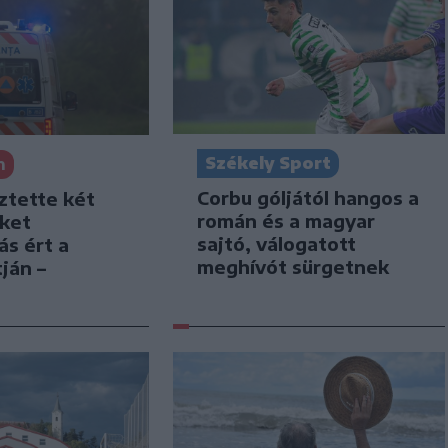
Székely Sport
n
Corbu góljától hangos a
ztette két
román és a magyar
iket
sajtó, válogatott
ás ért a
meghívót sürgetnek
ján –