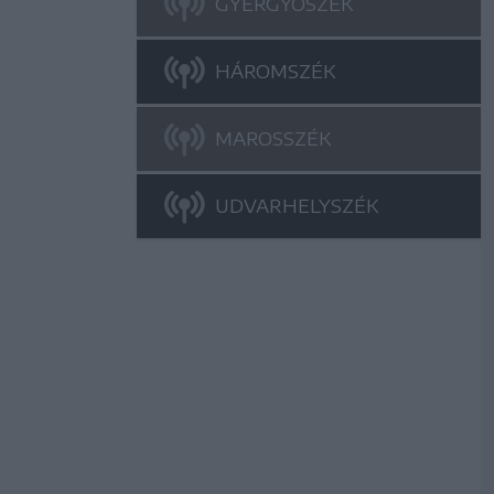
GYERGYÓSZÉK
HÁROMSZÉK
MAROSSZÉK
UDVARHELYSZÉK