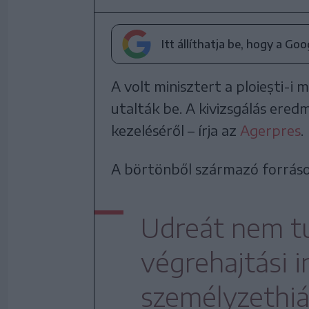
Itt állíthatja be, hogy a Go
A volt minisztert a ploiești-i
utalták be. A kivizsgálás er
kezeléséről – írja az
Agerpres
.
A börtönből származó forráso
Udreát nem tu
végrehajtási 
személyzethiá