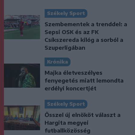
Székely Sport
Szembementek a trenddel: a
Sepsi OSK és az FK
Csíkszereda kilóg a sorból a
Szuperligában
Krónika
Majka életveszélyes
fenyegetés miatt lemondta
erdélyi koncertjét
Székely Sport
Ősszel új elnököt választ a
Hargita megyei
futballközösség