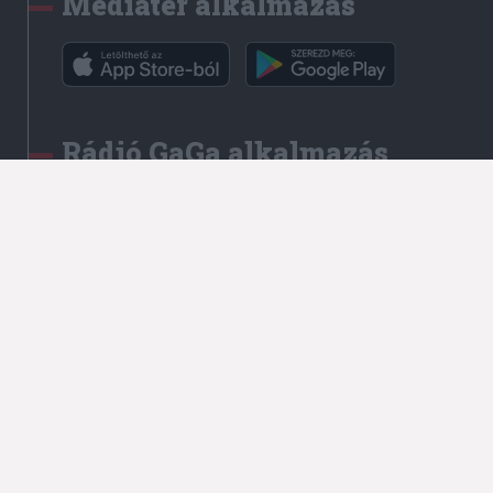
Médiatér alkalmazás
Rádió GaGa alkalmazás
Kapcsolat
Írjon nekünk