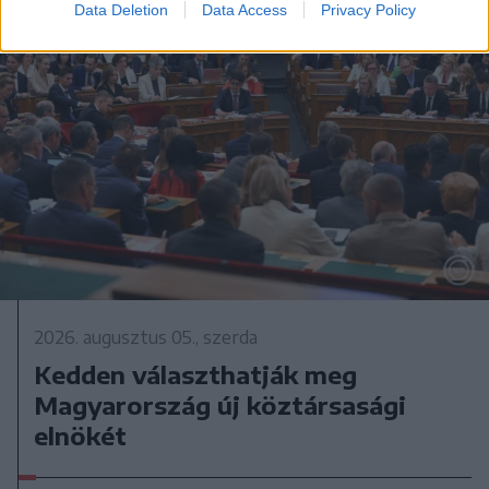
Data Deletion
Data Access
Privacy Policy
2026. augusztus 05., szerda
Kedden választhatják meg
Magyarország új köztársasági
elnökét