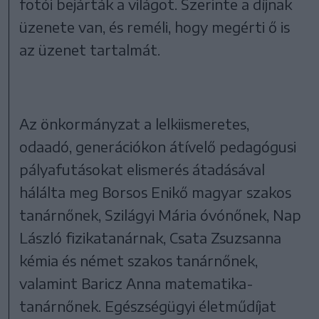
fotói bejárták a világot. Szerinte a díjnak
üzenete van, és reméli, hogy megérti ő is
az üzenet tartalmát.
Az önkormányzat a lelkiismeretes,
odaadó, generációkon átívelő pedagógusi
pályafutásokat elismerés átadásával
hálálta meg Borsos Enikő magyar szakos
tanárnőnek, Szilágyi Mária óvónőnek, Nap
László fizikatanárnak, Csata Zsuzsanna
kémia és német szakos tanárnőnek,
valamint Baricz Anna matematika-
tanárnőnek. Egészségügyi életműdíjat