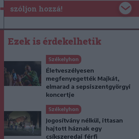
szóljon hozzá!
Ezek is érdekelhetik
Székelyhon
Életveszélyesen
megfenyegették Majkát,
elmarad a sepsiszentgyörgyi
koncertje
Székelyhon
Jogosítvány nélkül, ittasan
hajtott háznak egy
csíkszeredai férfi