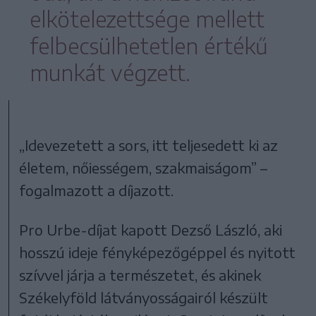
elkötelezettsége mellett
felbecsülhetetlen értékű
munkát végzett.
„Idevezetett a sors, itt teljesedett ki az
életem, nőiességem, szakmaiságom” –
fogalmazott a díjazott.
Pro Urbe-díjat kapott Dezső László, aki
hosszú ideje fényképezőgéppel és nyitott
szívvel járja a természetet, és akinek
Székelyföld látványosságairól készült