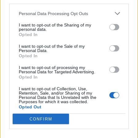
third parties.
Personal Data Processing Opt Outs
I want to opt-out of the Sharing of my
personal data.
Opted In
I want to opt-out of the Sale of my
Personal Data.
Opted In
2026. augusztus 05., szerda
I want to opt-out of processing my
Personal Data for Targeted Advertising.
Agresszió, tartozások és javítások
Opted In
a székelyudvarhelyi szociális
I want to opt-out of Collection, Use,
tömbházakban
Retention, Sale, and/or Sharing of my
Personal Data that Is Unrelated with the
Purposes for which it was collected.
Opted Out
CONFIRM