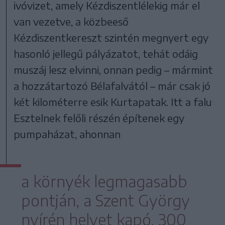
ivóvizet, amely Kézdiszentlélekig már el
van vezetve, a közbeeső
Kézdiszentkereszt szintén megnyert egy
hasonló jellegű pályázatot, tehát odáig
muszáj lesz elvinni, onnan pedig – mármint
a hozzátartozó Bélafalvától – már csak jó
két kilométerre esik Kurtapatak. Itt a falu
Esztelnek felőli részén építenek egy
pumpaházat, ahonnan
a környék legmagasabb
pontján, a Szent György
nyírén helyet kapó, 300