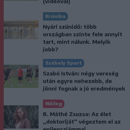
(videóval)
Krónika
Nyári szünidő: több
országban szinte fele annyit
tart, mint nálunk. Melyik
jobb?
Székely Sport
Szabó István: négy vereség
után egyre nehezebb, de
jönni fognak a jó eredmények
Nőileg
B. Máthé Zsuzsa: Az élet
„doktoriját” végeztem el az
epilepsziámmal