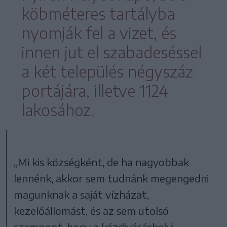
köbméteres tartályba
nyomják fel a vizet, és
innen jut el szabadeséssel
a két település négyszáz
portájára, illetve 1124
lakosához.
„Mi kis községként, de ha nagyobbak
lennénk, akkor sem tudnánk megengedni
magunknak a saját vízházat,
kezelőállomást, és az sem utolsó
szempont, hogy a kézdivásárhelyi