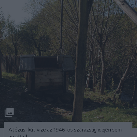
A Jézus-kút vize az 1946-os szárazság idején sem
apadt el