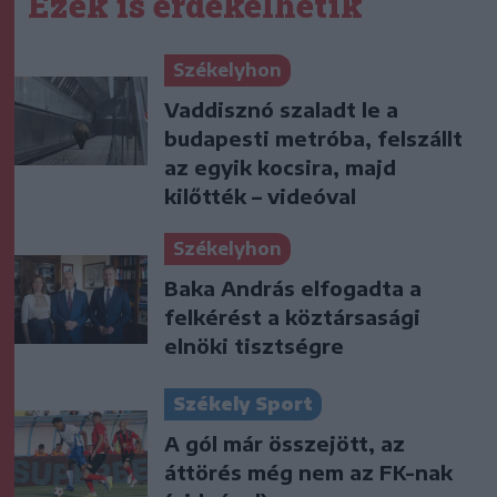
Ezek is érdekelhetik
Székelyhon
Vaddisznó szaladt le a
budapesti metróba, felszállt
az egyik kocsira, majd
kilőtték – videóval
Székelyhon
Baka András elfogadta a
felkérést a köztársasági
elnöki tisztségre
Székely Sport
A gól már összejött, az
áttörés még nem az FK-nak