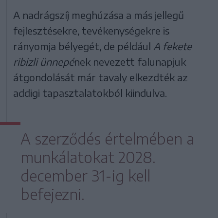
A nadrágszíj meghúzása a más jellegű
fejlesztésekre, tevékenységekre is
rányomja bélyegét, de például
A fekete
ribizli ünnepé
nek nevezett falunapjuk
átgondolását már tavaly elkezdték az
addigi tapasztalatokból kiindulva.
A szerződés értelmében a
munkálatokat 2028.
december 31-ig kell
befejezni.