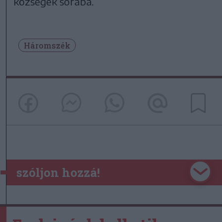
községek sorába.
Háromszék
szóljon hozzá!