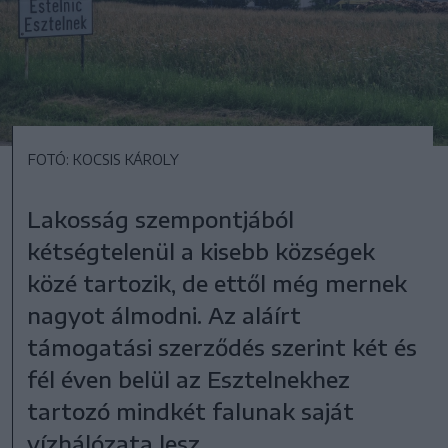
FOTÓ: KOCSIS KÁROLY
Lakosság szempontjából
kétségtelenül a kisebb községek
közé tartozik, de ettől még mernek
nagyot álmodni. Az aláírt
támogatási szerződés szerint két és
fél éven belül az Esztelnekhez
tartozó mindkét falunak saját
vízhálózata lesz.