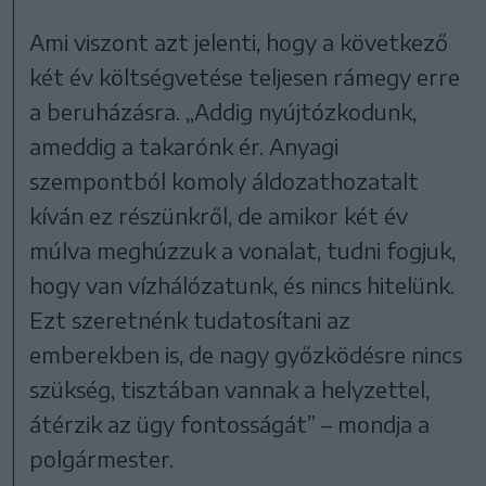
Ami viszont azt jelenti, hogy a következő
két év költségvetése teljesen rámegy erre
a beruházásra. „Addig nyújtózkodunk,
ameddig a takarónk ér. Anyagi
szempontból komoly áldozathozatalt
kíván ez részünkről, de amikor két év
múlva meghúzzuk a vonalat, tudni fogjuk,
hogy van vízhálózatunk, és nincs hitelünk.
Ezt szeretnénk tudatosítani az
emberekben is, de nagy győzködésre nincs
szükség, tisztában vannak a helyzettel,
átérzik az ügy fontosságát” – mondja a
polgármester.