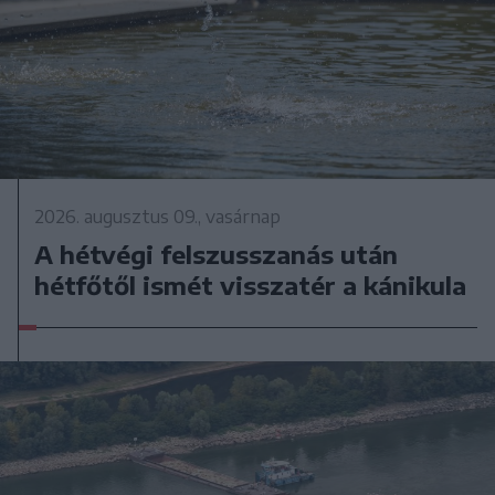
2026. augusztus 09., vasárnap
A hétvégi felszusszanás után
hétfőtől ismét visszatér a kánikula