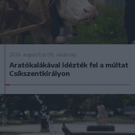
2026. augusztus 09., vasárnap
Aratókalákával idézték fel a múltat
Csíkszentkirályon