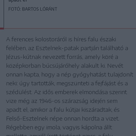
FOTÓ: BARTOS LÓRÁNT
A ferences kolostoráról is híres falu északi
felében, az Esztelnek-patak partján található a
Jézus-kútnak nevezett forrás, amely köré a
középkorban búcsújáróhely alakult ki. Nevét
onnan kapta, hogy a nép gyógyhatást tulajdonít
neki: úgy tartották, megszünteti a fejfájást és a
szédülést. Az idős emberek elmondása szerint
vize még az 1946-os szárazság idején sem
apadt el, amikor a falu kútjai kiszáradtak, és
Felső-Esztelnek népe onnan hordta a vizet.
Régebben egy imola, vagyis kápolna állt
mellette, amiről írott történet nincs, a falu