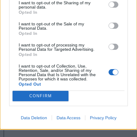
I want to opt-out of the Sharing of my
personal data.
Ódzkodnak a hitelfelvételtől
Opted In
A 700 ezer lejes önrész biztosítás nem kis
I want to opt-out of the Sale of my
Personal Data.
megterhelést jelent a községnek, főként
Opted In
úgy, hogy
I want to opt-out of processing my
Personal Data for Targeted Advertising.
Opted In
I want to opt-out of Collection, Use,
ilyen kiszámíthatatlan
Retention, Sale, and/or Sharing of my
Personal Data that Is Unrelated with the
Purposes for which it was collected.
gazdasági és politikai
Opted Out
viszonyok közepette nem
CONFIRM
szeretnének hitelhez
folyamodni.
Data Deletion
Data Access
Privacy Policy