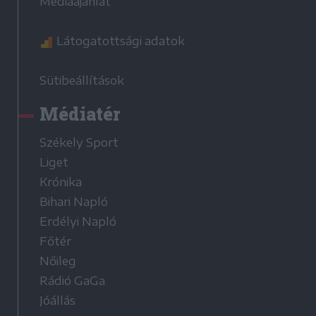
Médiaajánlat
Látogatottsági adatok
Sütibeállítások
Médiatér
Székely Sport
Liget
Krónika
Bihari Napló
Erdélyi Napló
Főtér
Nőileg
Rádió GaGa
Jóállás