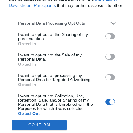
Downstream Participants
that may further disclose it to other
OSK csapatkapitányát
third parties.
Nőileg
Personal Data Processing Opt Outs
Sándor Ella: Na, indíts, s
I want to opt-out of the Sharing of my
personal data.
menjünk!
Opted In
I want to opt-out of the Sale of my
Personal Data.
Opted In
I want to opt-out of processing my
Personal Data for Targeted Advertising.
Opted In
A rovat további cikkei
I want to opt-out of Collection, Use,
Retention, Sale, and/or Sharing of my
Personal Data that Is Unrelated with the
Purposes for which it was collected.
Opted Out
CONFIRM