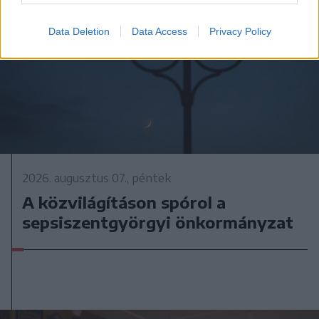
Data Deletion
Data Access
Privacy Policy
2026. augusztus 07., péntek
A közvilágításon spórol a
sepsiszentgyörgyi önkormányzat