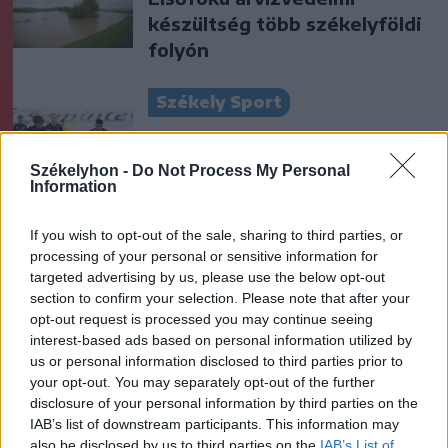
készültség több székelyföldi
folyón
Székely Sport
Nagy pofonba szaladt belé a
Kolozsvári CFR, kikapott a
Székelyhon -
Do Not Process My Personal
Information
Győr és a Loki is
If you wish to opt-out of the sale, sharing to third parties, or
Krónika
processing of your personal or sensitive information for
Kelta harcos sírjára, hatezer
targeted advertising by us, please use the below opt-out
section to confirm your selection. Please note that after your
éves település nyomaira
opt-out request is processed you may continue seeing
bukkantak Nagyiklódon
interest-based ads based on personal information utilized by
us or personal information disclosed to third parties prior to
Székely Sport
your opt-out. You may separately opt-out of the further
disclosure of your personal information by third parties on the
Súlyos veszteség, kilenc
IAB’s list of downstream participants. This information may
hónapra eltiltották a Sepsi
also be disclosed by us to third parties on the
IAB’s List of