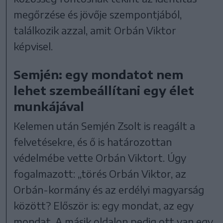
megőrzése és jövője szempontjából,
találkozik azzal, amit Orbán Viktor
képvisel.
Semjén: egy mondatot nem
lehet szembeállítani egy élet
munkájával
Kelemen után Semjén Zsolt is reagált a
felvetésekre, és ő is határozottan
védelmébe vette Orbán Viktort. Úgy
fogalmazott: „törés Orbán Viktor, az
Orbán-kormány és az erdélyi magyarság
között? Először is: egy mondat, az egy
mondat. A másik oldalon pedig ott van egy