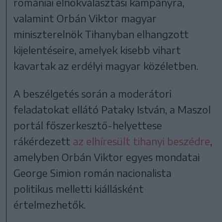
romániai elnökválasztási kampányra,
valamint Orbán Viktor magyar
miniszterelnök Tihanyban elhangzott
kijelentéseire, amelyek kisebb vihart
kavartak az erdélyi magyar közéletben.
A beszélgetés során a moderátori
feladatokat ellátó Pataky István, a Maszol
portál főszerkesztő-helyettese
rákérdezett
az elhíresült tihanyi beszédre
,
amelyben Orbán Viktor egyes mondatai
George Simion román nacionalista
politikus melletti kiállásként
értelmezhetők.