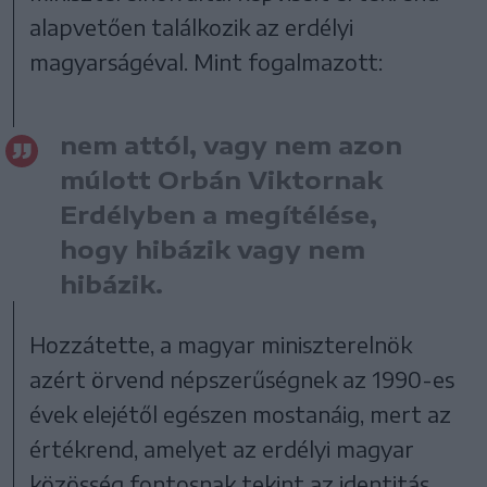
alapvetően találkozik az erdélyi
magyarságéval. Mint fogalmazott:
nem attól, vagy nem azon
múlott Orbán Viktornak
Erdélyben a megítélése,
hogy hibázik vagy nem
hibázik.
Hozzátette, a magyar miniszterelnök
azért örvend népszerűségnek az 1990-es
évek elejétől egészen mostanáig, mert az
értékrend, amelyet az erdélyi magyar
közösség fontosnak tekint az identitás