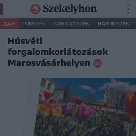
•
•
•
24H
CSÍKSZÉK
GYERGYÓSZÉK
HÁROMSZÉK
Húsvéti
forgalomkorlátozások
Marosvásárhelyen