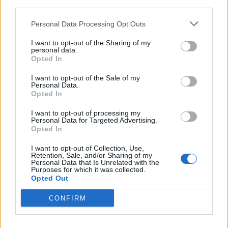
third parties.
Augusztus végéig még ingyenes
lesz az első elektronikus személyi
Personal Data Processing Opt Outs
kiállítása
I want to opt-out of the Sharing of my
personal data.
Opted In
I want to opt-out of the Sale of my
Personal Data.
Opted In
I want to opt-out of processing my
Personal Data for Targeted Advertising.
Opted In
I want to opt-out of Collection, Use,
Retention, Sale, and/or Sharing of my
Personal Data that Is Unrelated with the
Purposes for which it was collected.
Opted Out
CONFIRM
2026. augusztus 07., péntek