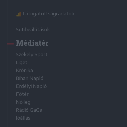
Látogatottsági adatok
Sütibeállítások
Médiatér
Székely Sport
Liget
Krónika
Bihari Napló
Erdélyi Napló
Főtér
Nőileg
Rádió GaGa
Jóállás