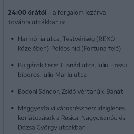
24:00 órától
– a forgalom lezárva
további utcákban is:
Harmónia utca, Testvériség (REXO
közelében), Poklos híd (Fortuna felé)
Bulgárok tere: Tusnád utca, Iuliu Hossu
bíboros, Iuliu Maniu utca
Bodoni Sándor, Zsidó vértanúk, Bánát
Meggyesfalvi városrészben: ideiglenes
korlátozások a Resica, Nagydisznód és
Dózsa György utcákban