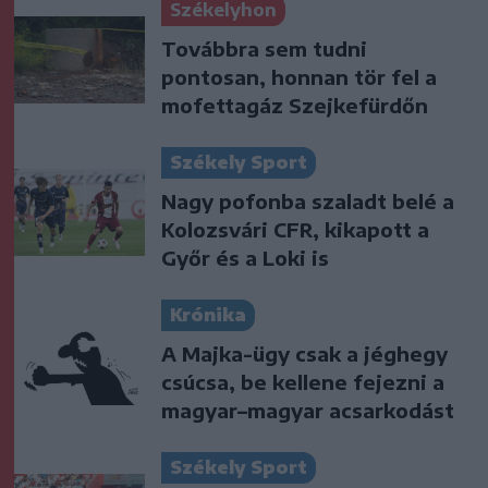
Székelyhon
Továbbra sem tudni
pontosan, honnan tör fel a
mofettagáz Szejkefürdőn
Székely Sport
Nagy pofonba szaladt belé a
Kolozsvári CFR, kikapott a
Győr és a Loki is
Krónika
A Majka-ügy csak a jéghegy
csúcsa, be kellene fejezni a
magyar–magyar acsarkodást
Székely Sport