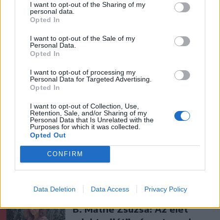
áttörés még nem az FK-nak
I want to opt-out of the Sharing of my
personal data.
(videóval)
Opted In
I want to opt-out of the Sale of my
Krónika
Personal Data.
Opted In
Nyári szünidő: több
I want to opt-out of processing my
országban szinte fele annyit
Personal Data for Targeted Advertising.
tart, mint nálunk. Melyik
Opted In
jobb?
I want to opt-out of Collection, Use,
Retention, Sale, and/or Sharing of my
Personal Data that Is Unrelated with the
Székely Sport
Purposes for which it was collected.
Opted Out
Szabó István: négy vereség
után egyre nehezebb, de
CONFIRM
jönni fognak a jó eredmények
Data Deletion
Data Access
Privacy Policy
Nőileg
B. Máthé Zsuzsa: Az élet