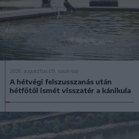
2026. augusztus 09., vasárnap
A hétvégi felszusszanás után
hétfőtől ismét visszatér a kánikula