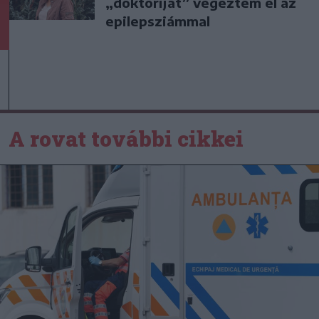
„doktoriját” végeztem el az
epilepsziámmal
A rovat további cikkei