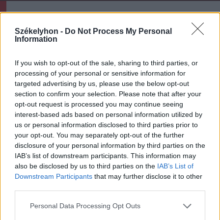
Ezek is érdekelhetik
Székelyhon -
Do Not Process My Personal
Information
Székelyhon
If you wish to opt-out of the sale, sharing to third parties, or
Vaddisznó szaladt le a
processing of your personal or sensitive information for
budapesti metróba, felszállt
targeted advertising by us, please use the below opt-out
az egyik kocsira, majd
section to confirm your selection. Please note that after your
kilőtték – videóval
opt-out request is processed you may continue seeing
interest-based ads based on personal information utilized by
us or personal information disclosed to third parties prior to
Székelyhon
your opt-out. You may separately opt-out of the further
Hétvégén is folytatódik a
disclosure of your personal information by third parties on the
gázolaj árának csökkenése
IAB’s list of downstream participants. This information may
also be disclosed by us to third parties on the
IAB’s List of
Downstream Participants
that may further disclose it to other
third parties.
Székely Sport
Personal Data Processing Opt Outs
A gól már összejött, az