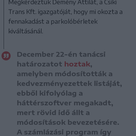
Megkérdeztük Demény Attilát, a Csíki
Trans Kft. igazgatóját, hogy mi okozta a
fennakadást a parkolóbérletek
kiváltásánál.
December 22-én tanácsi
határozatot
hoztak
,
amelyben módosították a
kedvezményezettek listáját,
ebből kifolyólag a
háttérszoftver megakadt,
mert rövid idő állt a
módosítások bevezetésére.
A számlázási program így