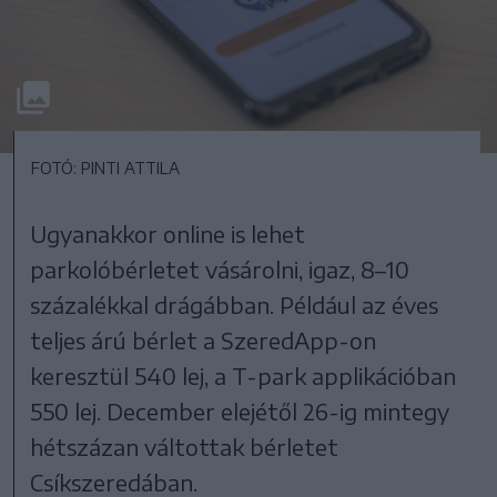
FOTÓ: PINTI ATTILA
Ugyanakkor online is lehet
parkolóbérletet vásárolni, igaz, 8–10
százalékkal drágábban. Például az éves
teljes árú bérlet a SzeredApp-on
keresztül 540 lej, a T-park applikációban
550 lej. December elejétől 26-ig mintegy
hétszázan váltottak bérletet
Csíkszeredában.