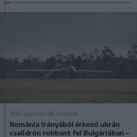
2026. augusztus 08., szombat
Románia irányából érkező ukrán
csalidrón robbant fel Bulgáriában –