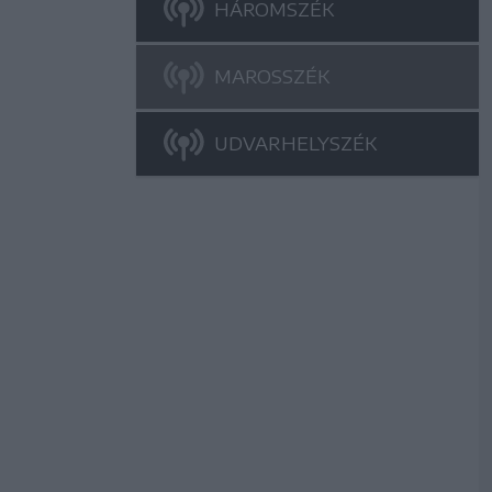
HÁROMSZÉK
MAROSSZÉK
UDVARHELYSZÉK