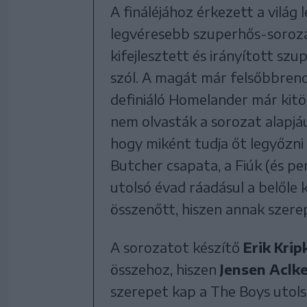
A fináléjához érkezett a világ
legvéresebb szuperhős-sorozat
kifejlesztett és irányított sz
szól. A magát már felsőbbrend
definiáló Homelander már kitö
nem olvasták a sorozat alapjáu
hogy miként tudja őt legyőzni 
Butcher csapata, a Fiúk (és per
utolsó évad ráadásul a belőle k
összenőtt, hiszen annak szere
A sorozatot készítő
Erik Krip
összehoz, hiszen
Jensen Aclk
szerepet kap a The Boys utol