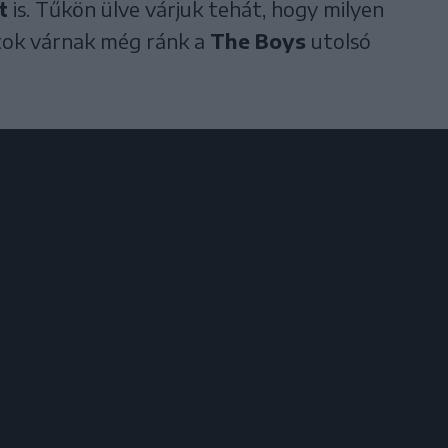
t
is. Tűkön ülve várjuk tehát, hogy milyen
atok várnak még ránk a
The Boys
utolsó