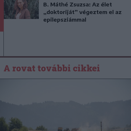
B. Máthé Zsuzsa: Az élet
„doktoriját” végeztem el az
epilepsziámmal
A rovat további cikkei