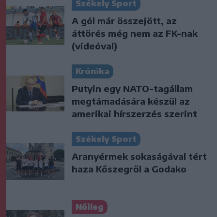
Székely Sport
A gól már összejött, az
áttörés még nem az FK-nak
(videóval)
Krónika
Putyin egy NATO-tagállam
megtámadására készül az
amerikai hírszerzés szerint
Székely Sport
Aranyérmek sokaságával tért
haza Kőszegről a Godako
Nőileg