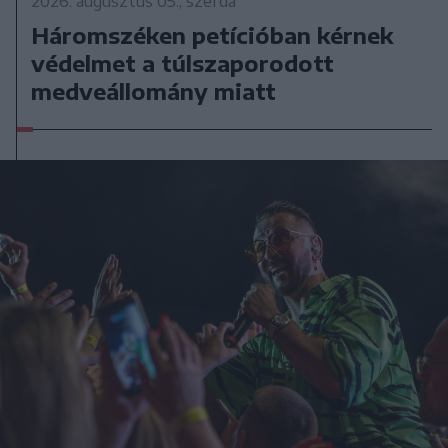
2026. augusztus 05., szerda
Háromszéken petícióban kérnek
védelmet a túlszaporodott
medveállomány miatt