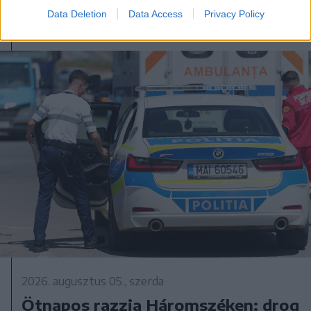
Data Deletion
Data Access
Privacy Policy
2026. augusztus 05., szerda
Ötnapos razzia Háromszéken: drog