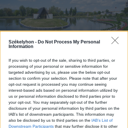
Székelyhon -
Do Not Process My Personal
Information
If you wish to opt-out of the sale, sharing to third parties, or
processing of your personal or sensitive information for
targeted advertising by us, please use the below opt-out
2026. augusztus 06., csütörtök
section to confirm your selection. Please note that after your
Lakossági fórum az Állomás
opt-out request is processed you may continue seeing
interest-based ads based on personal information utilized by
negyedben: panaszok és igények a
us or personal information disclosed to third parties prior to
tó körül
your opt-out. You may separately opt-out of the further
disclosure of your personal information by third parties on the
IAB’s list of downstream participants. This information may
also be disclosed by us to third parties on the
IAB’s List of
Downstream Participants
that may further disclose it to other