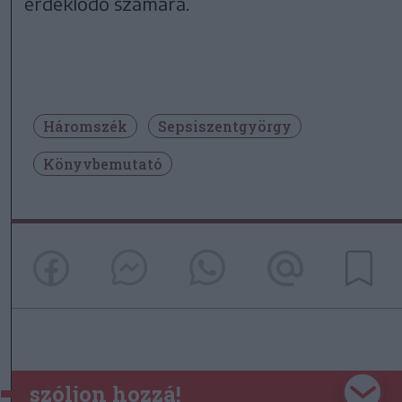
érdeklődő számára.
Háromszék
Sepsiszentgyörgy
Könyvbemutató
szóljon hozzá!