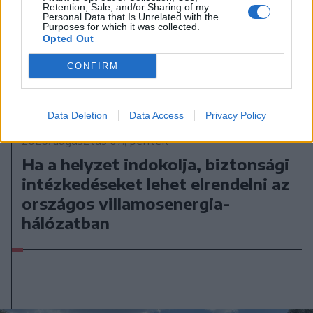
Retention, Sale, and/or Sharing of my
Personal Data that Is Unrelated with the
Purposes for which it was collected.
Opted Out
CONFIRM
Data Deletion
Data Access
Privacy Policy
2026. augusztus 07., péntek
Ha a helyzet indokolja, biztonsági
intézkedéseket lehet elrendelni az
országos villamosenergia-
hálózatban