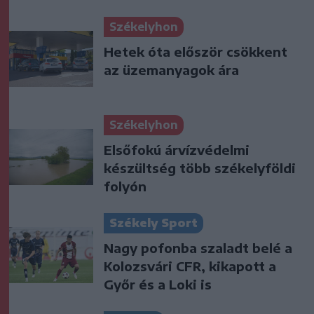
Székelyhon
Hetek óta először csökkent
az üzemanyagok ára
Székelyhon
Elsőfokú árvízvédelmi
készültség több székelyföldi
folyón
Székely Sport
Nagy pofonba szaladt belé a
Kolozsvári CFR, kikapott a
Győr és a Loki is