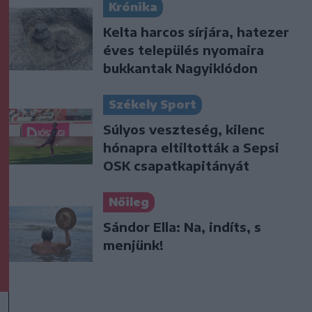
Krónika
Kelta harcos sírjára, hatezer
éves település nyomaira
bukkantak Nagyiklódon
Székely Sport
Súlyos veszteség, kilenc
hónapra eltiltották a Sepsi
OSK csapatkapitányát
Nőileg
Sándor Ella: Na, indíts, s
menjünk!