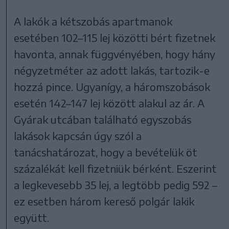
A lakók a kétszobás apartmanok
esetében 102–115 lej közötti bért fizetnek
havonta, annak függvényében, hogy hány
négyzetméter az adott lakás, tartozik-e
hozzá pince. Ugyanígy, a háromszobások
esetén 142–147 lej között alakul az ár. A
Gyárak utcában található egyszobás
lakások kapcsán úgy szól a
tanácshatározat, hogy a bevételük öt
százalékát kell fizetniük bérként. Eszerint
a legkevesebb 35 lej, a legtöbb pedig 592 –
ez esetben három kereső polgár lakik
együtt.