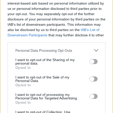
interest-based ads based on personal information utilized by
us or personal information disclosed to third parties prior to
your opt-out. You may separately opt-out of the further
disclosure of your personal information by third parties on the
IAB’s list of downstream participants. This information may
also be disclosed by us to third parties on the
IAB’s List of
Downstream Participants
that may further disclose it to other
2026. augusztus 07., péntek
third parties.
Visszaküldte a parlamentnek
Personal Data Processing Opt Outs
Nicușor Dan a közel 900 medve
I want to opt-out of the Sharing of my
kilövését lehetővé tevő törvényt
personal data.
Opted In
I want to opt-out of the Sale of my
Personal Data.
Opted In
I want to opt-out of processing my
Personal Data for Targeted Advertising.
Opted In
I want to opt-out of Collection, Use,