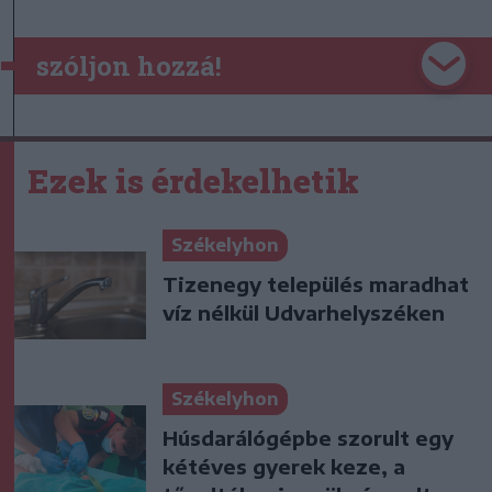
szóljon hozzá!
Ezek is érdekelhetik
Székelyhon
Tizenegy település maradhat
víz nélkül Udvarhelyszéken
Székelyhon
Húsdarálógépbe szorult egy
kétéves gyerek keze, a