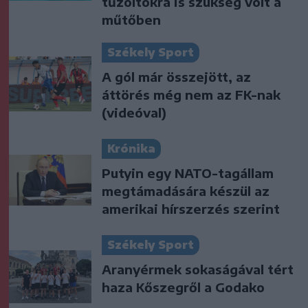
tűzoltókra is szükség volt a
műtőben
Székely Sport
A gól már összejött, az
áttörés még nem az FK-nak
(videóval)
Krónika
Putyin egy NATO-tagállam
megtámadására készül az
amerikai hírszerzés szerint
Székely Sport
Aranyérmek sokaságával tért
haza Kőszegről a Godako