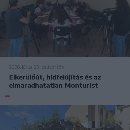
2026. július 23., csütörtök
Elkerülőút, hídfelújítás és az
elmaradhatatlan Monturist