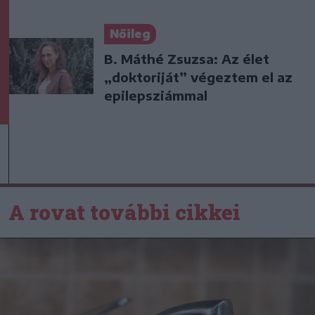
Nőileg
B. Máthé Zsuzsa: Az élet
„doktoriját” végeztem el az
epilepsziámmal
A rovat további cikkei