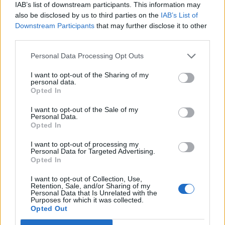
IAB’s list of downstream participants. This information may
also be disclosed by us to third parties on the
IAB’s List of
Downstream Participants
that may further disclose it to other
third parties.
Personal Data Processing Opt Outs
I want to opt-out of the Sharing of my
personal data.
Opted In
I want to opt-out of the Sale of my
Personal Data.
Opted In
I want to opt-out of processing my
Personal Data for Targeted Advertising.
Opted In
2026. augusztus 03., hétfő
I want to opt-out of Collection, Use,
Retention, Sale, and/or Sharing of my
Vízszünetre kell számítani
Personal Data that Is Unrelated with the
Purposes for which it was collected.
Gyergyószentmiklós egy részén
Opted Out