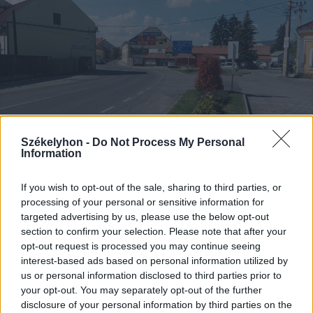
Székelyhon -
Do Not Process My Personal
Information
If you wish to opt-out of the sale, sharing to third parties, or
processing of your personal or sensitive information for
2026. augusztus 03., hétfő
targeted advertising by us, please use the below opt-out
section to confirm your selection. Please note that after your
Hétmillió lejből újul meg a Jakab
opt-out request is processed you may continue seeing
Antal tér és két központi utca
interest-based ads based on personal information utilized by
Gyergyószentmiklóson
us or personal information disclosed to third parties prior to
your opt-out. You may separately opt-out of the further
disclosure of your personal information by third parties on the