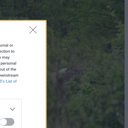
sonal or
ection to
ou may
 personal
out of the
 downstream
B’s List of