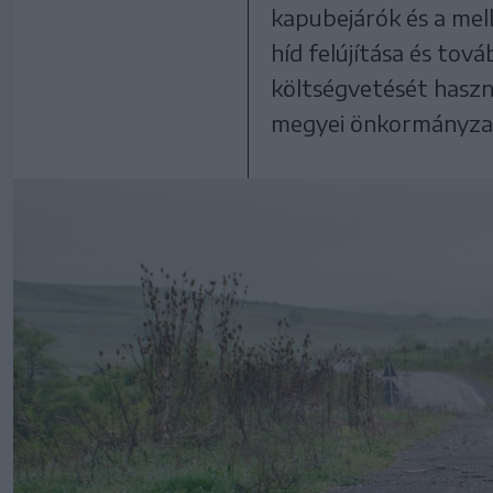
kapubejárók és a mell
híd felújítása és tová
költségvetését haszná
megyei önkormányza