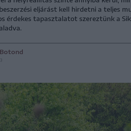
beszerzési eljárást kell hirdetni a teljes 
os érdekes tapasztalatot szereztünk a Si
aladva.
 Botond
33