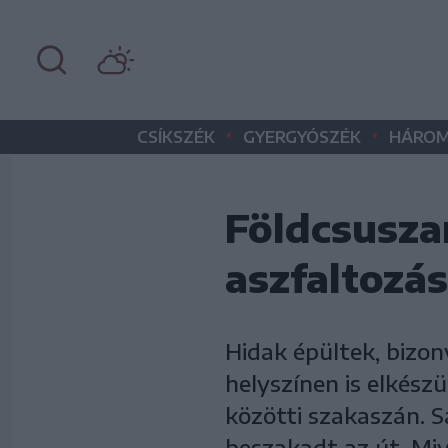
•
•
CSÍKSZÉK
GYERGYÓSZÉK
HÁROM
Földcsusza
aszfaltozás
Hidak épültek, bizon
helyszínen is elkészü
közötti szakaszán. S
beszakadt az út. Mive