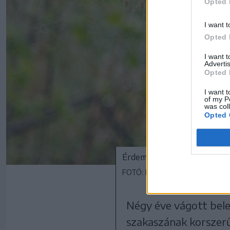
Opted 
I want t
Opted 
I want 
Advertis
Opted 
I want t
of my P
was col
Opted 
Érdemes óvatosan közlekedn
FOTÓ: LÁSZLÓ ILDIKÓ
Négy éve vágott bele
szakaszának korszerű