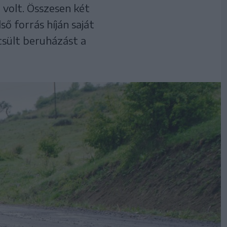
 volt. Összesen két
ső forrás híján saját
csült beruházást a