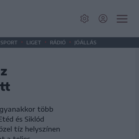
•
•
•
SPORT
LIGET
RÁDIÓ
JÓÁLLÁS
az
tt
 ugyanakkor több
Etéd és Siklód
zel tíz helyszínen
t a teljes