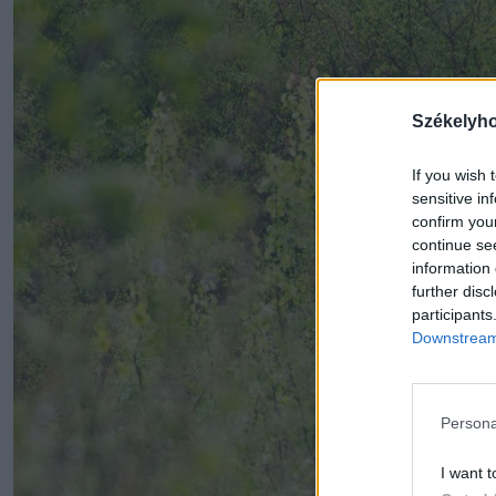
Székelyh
If you wish 
sensitive in
confirm you
continue se
information 
further disc
participants
Downstream 
Persona
I want t