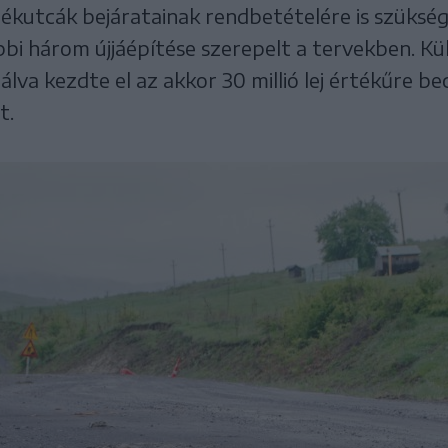
ékutcák bejáratainak rendbetételére is szükség
bbi három újjáépítése szerepelt a tervekben. Kül
lva kezdte el az akkor 30 millió lej értékűre be
t.