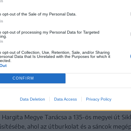
In
o opt-out of the Sale of my Personal Data.
In
to opt-out of processing my Personal Data for Targeted
ing.
In
o opt-out of Collection, Use, Retention, Sale, and/or Sharing
ersonal Data that Is Unrelated with the Purposes for which it
lected.
Out
CONFIRM
i. Medvével, szarvasokkal is találkoztunk az úton
Data Deletion
Data Access
Privacy Policy
 Hargita Megye Tanácsa a 135-ös megyei út Sikl
sítésébe, ahol az útburkolat és a sáncok megép