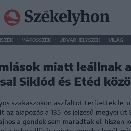
•
•
•
•
SZÉK
MAROSSZÉK
UDVARHELYSZÉK
VILÁG
mlások miatt leállnak 
sal Siklód és Etéd közö
yos szakaszokon aszfaltot terítettek le,
lt az alapozás a 135-ös jelzésű megyei út 
ajnos a gondok sem maradtak el, hiszen kö
l a helyreállítás szinte annyiba kerül, min