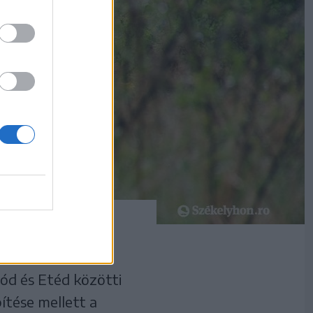
ód és Etéd közötti
ítése mellett a