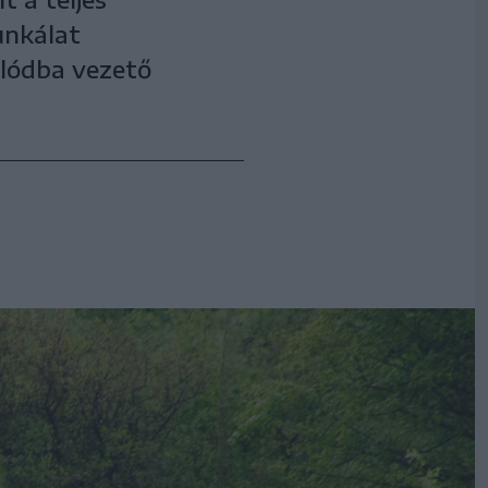
munkálat
klódba vezető