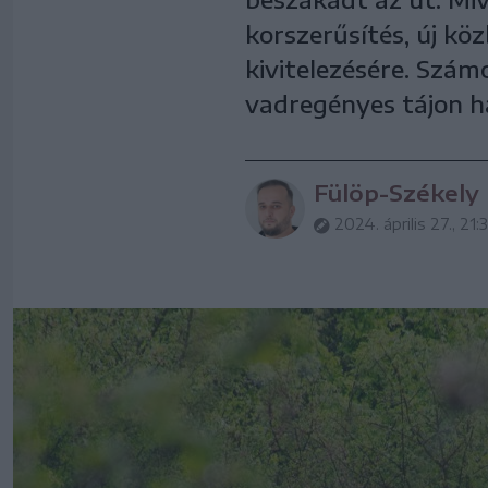
korszerűsítés, új köz
kivitelezésére. Szám
vadregényes tájon h
Fülöp-Székely
2024. április 27., 21: