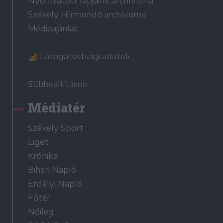
Nyomtatott lapjaink archívuma
Székely Hírmondó archívuma
Médiaajánlat
Látogatottsági adatok
Sütibeállítások
Médiatér
Székely Sport
Liget
Krónika
Bihari Napló
Erdélyi Napló
Főtér
Nőileg