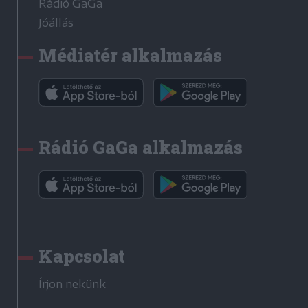
Rádió GaGa
Jóállás
Médiatér alkalmazás
Rádió GaGa alkalmazás
Kapcsolat
Írjon nekünk