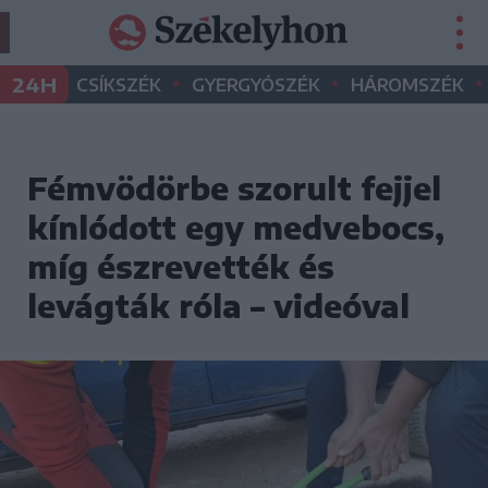
•
•
•
24H
CSÍKSZÉK
GYERGYÓSZÉK
HÁROMSZÉK
Fémvödörbe szorult fejjel
kínlódott egy medvebocs,
míg észrevették és
levágták róla – videóval