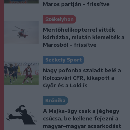
Maros partján – frissítve
Székelyhon
Mentőhelikopterrel vitték
kórházba, miután kiemelték a
Marosból – frissítve
Székely Sport
Nagy pofonba szaladt belé a
Kolozsvári CFR, kikapott a
Győr és a Loki is
Krónika
A Majka-ügy csak a jéghegy
csúcsa, be kellene fejezni a
magyar–magyar acsarkodást