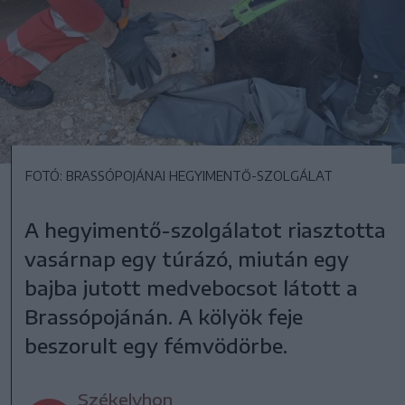
FOTÓ: BRASSÓPOJÁNAI HEGYIMENTŐ-SZOLGÁLAT
A hegyimentő-szolgálatot riasztotta
vasárnap egy túrázó, miután egy
bajba jutott medvebocsot látott a
Brassópojánán. A kölyök feje
beszorult egy fémvödörbe.
Székelyhon