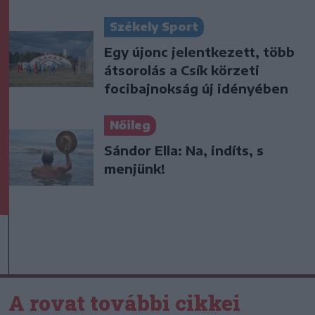
Székely Sport
Egy újonc jelentkezett, több
átsorolás a Csík körzeti
focibajnokság új idényében
Nőileg
Sándor Ella: Na, indíts, s
menjünk!
A rovat további cikkei