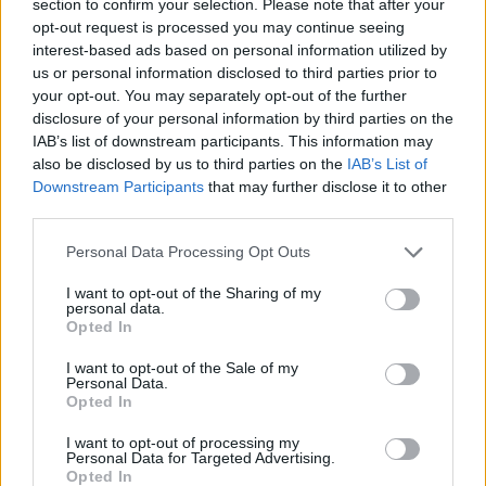
section to confirm your selection. Please note that after your
Székely Sport
opt-out request is processed you may continue seeing
interest-based ads based on personal information utilized by
Stabil védekezés és
us or personal information disclosed to third parties prior to
céltudatos támadás – így
your opt-out. You may separately opt-out of the further
készült a Farul ellen az FK
disclosure of your personal information by third parties on the
IAB’s list of downstream participants. This information may
also be disclosed by us to third parties on the
IAB’s List of
Nőileg
Downstream Participants
that may further disclose it to other
Sándor Ella: Na, indíts, s
third parties.
menjünk!
Personal Data Processing Opt Outs
I want to opt-out of the Sharing of my
personal data.
Opted In
I want to opt-out of the Sale of my
Personal Data.
Opted In
A rovat további cikkei
I want to opt-out of processing my
Personal Data for Targeted Advertising.
Opted In