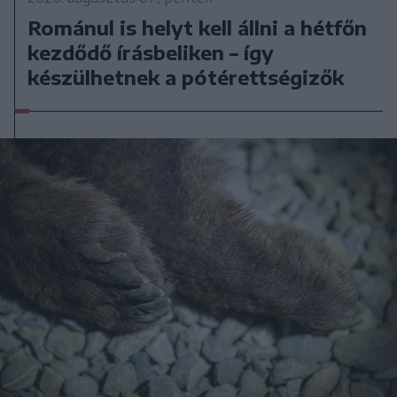
Románul is helyt kell állni a hétfőn
kezdődő írásbeliken – így
készülhetnek a pótérettségizők