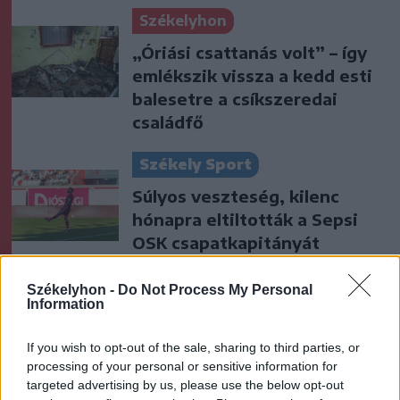
Székelyhon
„Óriási csattanás volt” – így
emlékszik vissza a kedd esti
balesetre a csíkszeredai
családfő
Székely Sport
Súlyos veszteség, kilenc
hónapra eltiltották a Sepsi
OSK csapatkapitányát
Krónika
Székelyhon -
Do Not Process My Personal
Information
Meddig használható még a
régi személyi?
If you wish to opt-out of the sale, sharing to third parties, or
processing of your personal or sensitive information for
targeted advertising by us, please use the below opt-out