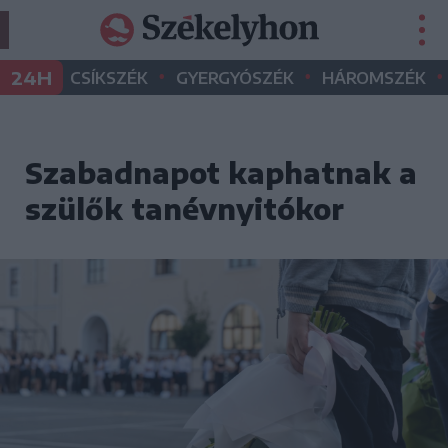
•
•
•
24H
CSÍKSZÉK
GYERGYÓSZÉK
HÁROMSZÉK
Szabadnapot kaphatnak a
szülők tanévnyitókor