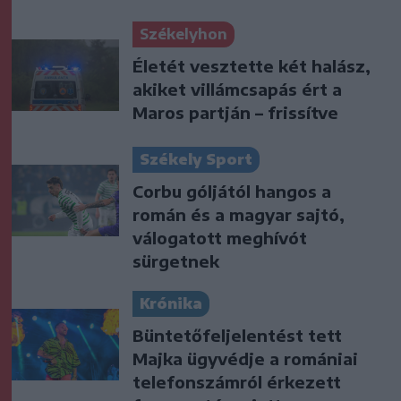
Székelyhon
Életét vesztette két halász,
akiket villámcsapás ért a
Maros partján – frissítve
Székely Sport
Corbu góljától hangos a
román és a magyar sajtó,
válogatott meghívót
sürgetnek
Krónika
Büntetőfeljelentést tett
Majka ügyvédje a romániai
telefonszámról érkezett