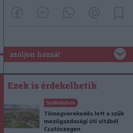
szóljon hozzá!
Ezek is érdekelhetik
Székelyhon
Tömegverekedés lett a szűk
mezőgazdasági úti vitából
Csatószegen