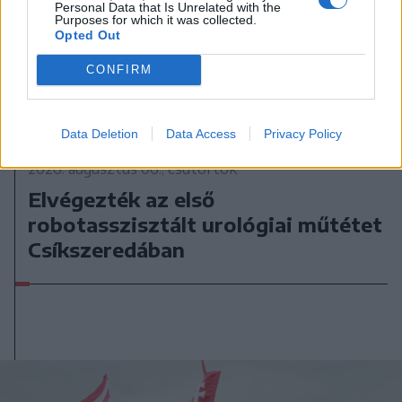
Personal Data that Is Unrelated with the
Purposes for which it was collected.
Opted Out
CONFIRM
Data Deletion
Data Access
Privacy Policy
2026. augusztus 06., csütörtök
Elvégezték az első
robotasszisztált urológiai műtétet
Csíkszeredában