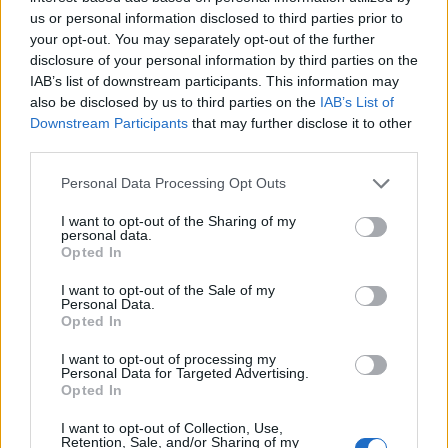
us or personal information disclosed to third parties prior to
your opt-out. You may separately opt-out of the further
2026. augusztus 06., csütörtök
disclosure of your personal information by third parties on the
Bolojan szerint négy éve a
IAB’s list of downstream participants. This information may
also be disclosed by us to third parties on the
IAB’s List of
közlekedési minisztériumnál van
Downstream Participants
that may further disclose it to other
egy projekt, ami a Duna
third parties.
vízhozamának növelését segítené
Personal Data Processing Opt Outs
elő
I want to opt-out of the Sharing of my
personal data.
Opted In
I want to opt-out of the Sale of my
Personal Data.
Opted In
I want to opt-out of processing my
Personal Data for Targeted Advertising.
Opted In
I want to opt-out of Collection, Use,
Retention, Sale, and/or Sharing of my