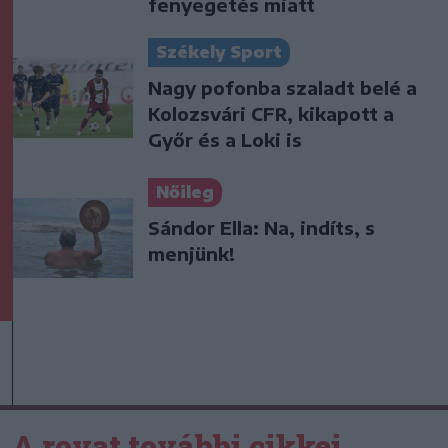
fenyegetés miatt
Székely Sport
Nagy pofonba szaladt belé a
Kolozsvári CFR, kikapott a
Győr és a Loki is
Nőileg
Sándor Ella: Na, indíts, s
menjünk!
A rovat további cikkei