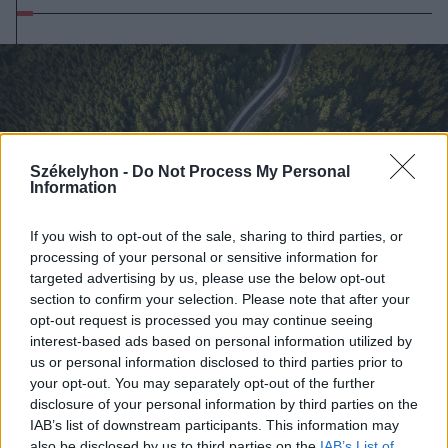
Székelyhon -
Do Not Process My Personal
Information
If you wish to opt-out of the sale, sharing to third parties, or
processing of your personal or sensitive information for
targeted advertising by us, please use the below opt-out
section to confirm your selection. Please note that after your
opt-out request is processed you may continue seeing
interest-based ads based on personal information utilized by
us or personal information disclosed to third parties prior to
2026. augusztus 05., szerda
your opt-out. You may separately opt-out of the further
disclosure of your personal information by third parties on the
Elfogadta a képviselőház a
IAB’s list of downstream participants. This information may
biológiai sokféleség megőrzésére
also be disclosed by us to third parties on the
IAB’s List of