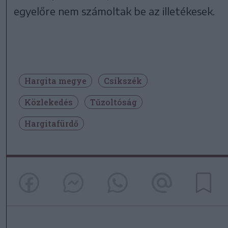
egyelőre nem számoltak be az illetékesek.
Hargita megye
Csíkszék
Közlekedés
Tűzoltóság
Hargitafürdő