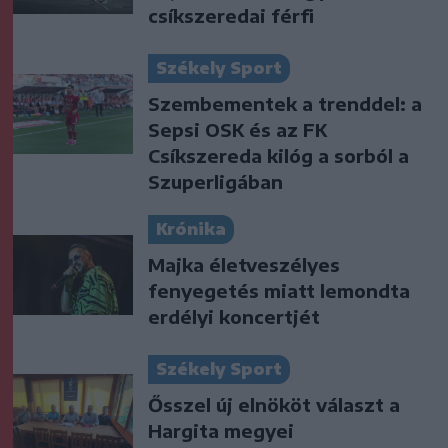
csíkszeredai férfi
Székely Sport
Szembementek a trenddel: a
Sepsi OSK és az FK
Csíkszereda kilóg a sorból a
Szuperligában
Krónika
Majka életveszélyes
fenyegetés miatt lemondta
erdélyi koncertjét
Székely Sport
Ősszel új elnököt választ a
Hargita megyei