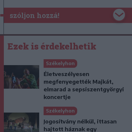
szóljon hozzá!
Ezek is érdekelhetik
Székelyhon
Életveszélyesen
megfenyegették Majkát,
elmarad a sepsiszentgyörgyi
koncertje
Székelyhon
Jogosítvány nélkül, ittasan
hajtott háznak egy