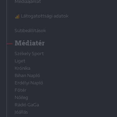
Médiaajánlat
Látogatottsági adatok
Sütibeállítások
Médiatér
Székely Sport
Liget
Krónika
Bihari Napló
Erdélyi Napló
Főtér
Nőileg
Rádió GaGa
Jóállás