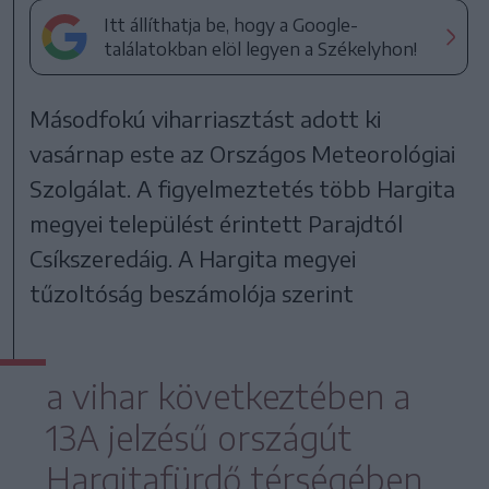
Itt állíthatja be, hogy a Google-
találatokban elöl legyen a Székelyhon!
Másodfokú viharriasztást adott ki
vasárnap este az Országos Meteorológiai
Szolgálat. A figyelmeztetés több Hargita
megyei települést érintett Parajdtól
Csíkszeredáig. A Hargita megyei
tűzoltóság beszámolója szerint
a vihar következtében a
13A jelzésű országút
Hargitafürdő térségében