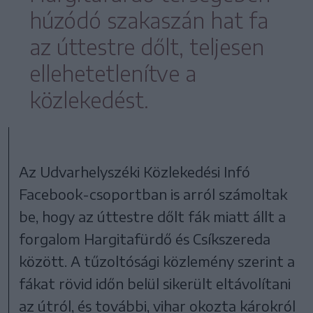
húzódó szakaszán hat fa
az úttestre dőlt, teljesen
ellehetetlenítve a
közlekedést.
Az Udvarhelyszéki Közlekedési Infó
Facebook-csoportban is arról számoltak
be, hogy az úttestre dőlt fák miatt állt a
forgalom Hargitafürdő és Csíkszereda
között. A tűzoltósági közlemény szerint a
fákat rövid időn belül sikerült eltávolítani
az útról, és további, vihar okozta károkról