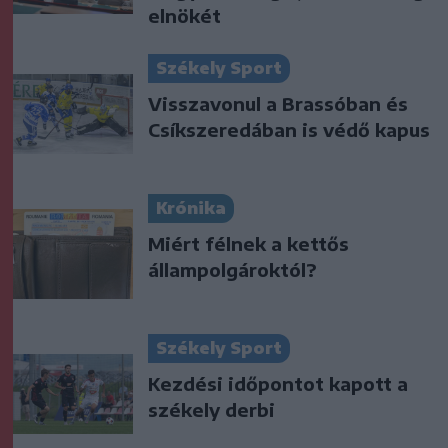
elnökét
Székely Sport
Visszavonul a Brassóban és
Csíkszeredában is védő kapus
Krónika
Miért félnek a kettős
állampolgároktól?
Székely Sport
Kezdési időpontot kapott a
székely derbi