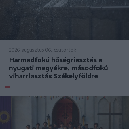
2026. augusztus 06., csütörtök
Harmadfokú hőségriasztás a
nyugati megyékre, másodfokú
viharriasztás Székelyföldre