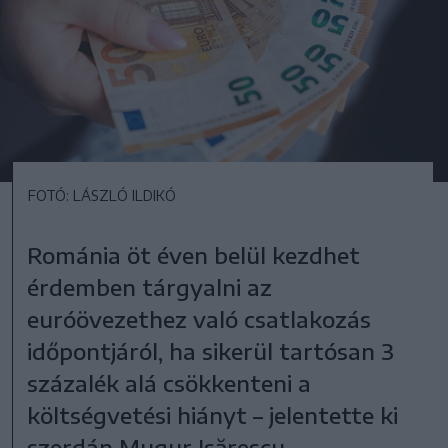
FOTÓ: LÁSZLÓ ILDIKÓ
Románia öt éven belül kezdhet
érdemben tárgyalni az
euróövezethez való csatlakozás
időpontjáról, ha sikerül tartósan 3
százalék alá csökkenteni a
költségvetési hiányt – jelentette ki
szerdán Mugur Isărescu.