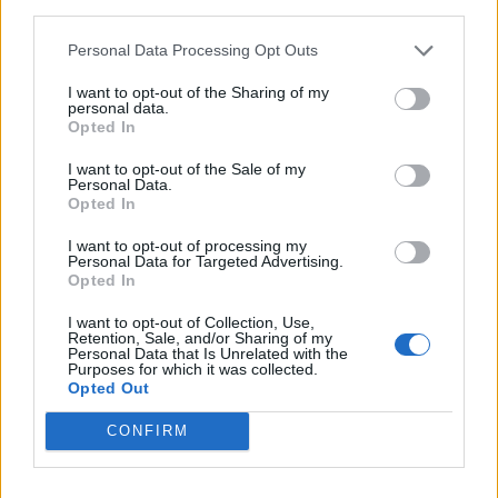
third parties.
Personal Data Processing Opt Outs
I want to opt-out of the Sharing of my
personal data.
Opted In
I want to opt-out of the Sale of my
Personal Data.
Opted In
I want to opt-out of processing my
Personal Data for Targeted Advertising.
Opted In
I want to opt-out of Collection, Use,
Retention, Sale, and/or Sharing of my
Personal Data that Is Unrelated with the
Purposes for which it was collected.
Opted Out
2026. augusztus 06., csütörtök
Szombaton szavaz az
CONFIRM
államfőjelöltjéről a Tisza-frakció