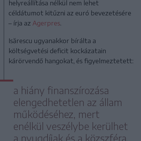
helyreállítása nélkül nem lehet
céldátumot kitűzni az euró bevezetésére
– írja az
Agerpres
.
Isărescu ugyanakkor bírálta a
költségvetési deficit kockázatain
kárörvendő hangokat, és figyelmeztetett:
a hiány finanszírozása
elengedhetetlen az állam
működéséhez, mert
enélkül veszélybe kerülhet
a nyugdíjak és a közszféra