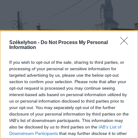
Székelyhon -
Do Not Process My Personal
Information
If you wish to opt-out of the sale, sharing to third parties, or
processing of your personal or sensitive information for
targeted advertising by us, please use the below opt-out
section to confirm your selection. Please note that after your
opt-out request is processed you may continue seeing
interest-based ads based on personal information utilized by
2026. augusztus 06., csütörtök
us or personal information disclosed to third parties prior to
Tömegverekedés lett a szűk
your opt-out. You may separately opt-out of the further
mezőgazdasági úti vitából
disclosure of your personal information by third parties on the
IAB’s list of downstream participants. This information may
Csatószegen
also be disclosed by us to third parties on the
IAB’s List of
Downstream Participants
that may further disclose it to other