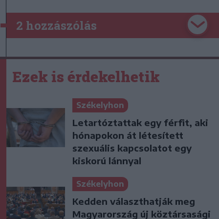
2 hozzászólás
Ezek is érdekelhetik
Székelyhon
Letartóztattak egy férfit, aki
hónapokon át létesített
szexuális kapcsolatot egy
kiskorú lánnyal
Székelyhon
Kedden választhatják meg
Magyarország új köztársasági