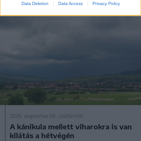
Data Deletion
Data Access
Privacy Policy
2026. augusztus 06., csütörtök
A kánikula mellett viharokra is van
kilátás a hétvégén