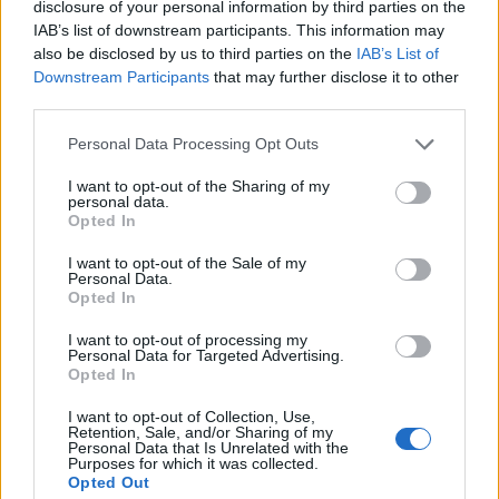
disclosure of your personal information by third parties on the
2026. augusztus 08., szombat
IAB’s list of downstream participants. This information may
also be disclosed by us to third parties on the
IAB’s List of
Románia irányából érkező ukrán
Downstream Participants
that may further disclose it to other
csalidrón robbant fel Bulgáriában –
third parties.
frissítve
Personal Data Processing Opt Outs
I want to opt-out of the Sharing of my
personal data.
Opted In
I want to opt-out of the Sale of my
Personal Data.
Opted In
I want to opt-out of processing my
Personal Data for Targeted Advertising.
Opted In
I want to opt-out of Collection, Use,
Retention, Sale, and/or Sharing of my
Personal Data that Is Unrelated with the
Purposes for which it was collected.
Opted Out