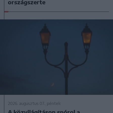
országszerte
2026. augusztus 07., péntek
A közvilágításon spórol a