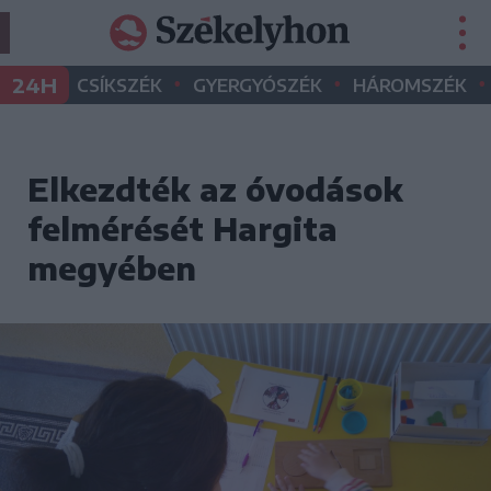
•
•
•
24H
CSÍKSZÉK
GYERGYÓSZÉK
HÁROMSZÉK
Elkezdték az óvodások
felmérését Hargita
megyében