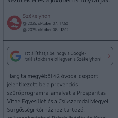
kezdték el és a jövőben is folytatják.
Székelyhon
2025. október 07., 17:50
2025. október 08., 12:12
Itt állíthatja be, hogy a Google-
találatokban elöl legyen a Székelyhon!
Hargita megyéből 42 óvodai csoport
jelentkezett be a prevenciós
szűrőprogramra, amelyet a Prosperitas
Vitae Egyesület és a Csíkszeredai Megyei
Sürgősségi Kórházhoz tartozó,
csíkszentmártoni Rehabilitációs és Korai