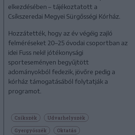
elkezdésében – tájékoztatott a
Csíkszeredai Megyei Sürgősségi Kórház.
Hozzátették, hogy az év végéig zajló
felméréseket 20–25 óvodai csoportban az
idei Fuss neki! jótékonysági
sporteseményen begyűjtött
adományokból fedezik, jövőre pedig a
kórház támogatásából folytatják a
programot.
Csíkszék
Udvarhelyszék
Gyergyószék
Oktatás