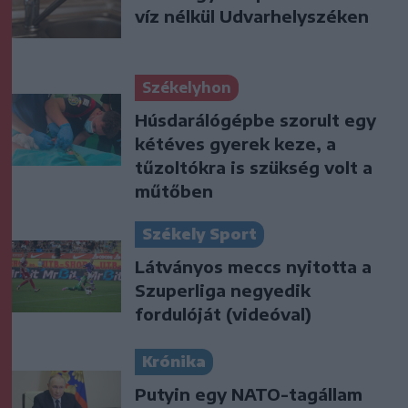
víz nélkül Udvarhelyszéken
Székelyhon
Húsdarálógépbe szorult egy
kétéves gyerek keze, a
tűzoltókra is szükség volt a
műtőben
Székely Sport
Látványos meccs nyitotta a
Szuperliga negyedik
fordulóját (videóval)
Krónika
Putyin egy NATO-tagállam