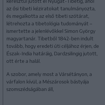
keresztül jutott el Nyugat-Tibetig, ahol
az ősi tibeti kéziratokat tanulmányozta,
és megalkotta az első tibeti szótárat,
létrehozta a tibetológia tudományát –
ismertette a jelenlévőkkel Simon György
magyartanár. Tibetből 1842-ben indult
tovább, hogy eredeti úti céljához érjen, de
Észak-India határáig, Dardzsilingig jutott,
ott érte a halál.
A szobor, amely most a Vársétányon, a
várfalon kívül, a Mészárosok bástyája
szomszédságában áll,