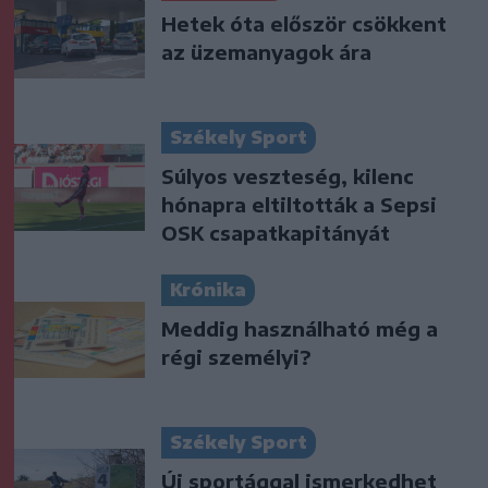
Hetek óta először csökkent
az üzemanyagok ára
Székely Sport
Súlyos veszteség, kilenc
hónapra eltiltották a Sepsi
OSK csapatkapitányát
Krónika
Meddig használható még a
régi személyi?
Székely Sport
Új sportággal ismerkedhet