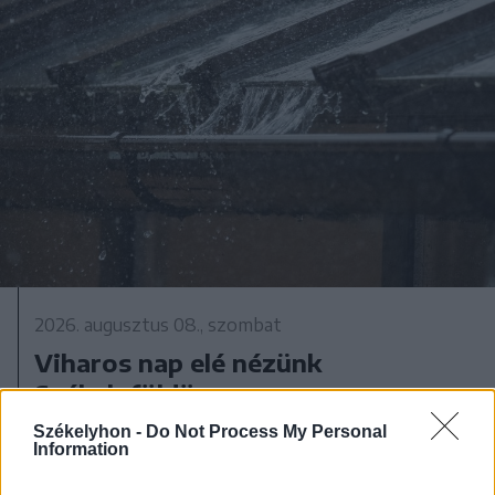
2026. augusztus 08., szombat
Viharos nap elé nézünk
Székelyföldön
Székelyhon -
Do Not Process My Personal
Information