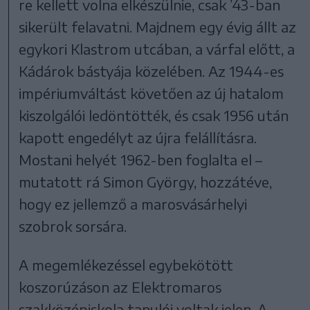
re kellett volna elkészülnie, csak ’43-ban
sikerült felavatni. Majdnem egy évig állt az
egykori Klastrom utcában, a várfal előtt, a
Kádárok bástyája közelében. Az 1944-es
impériumváltást követően az új hatalom
kiszolgálói ledöntötték, és csak 1956 után
kapott engedélyt az újra felállításra.
Mostani helyét 1962-ben foglalta el –
mutatott rá Simon György, hozzátéve,
hogy ez jellemző a marosvásárhelyi
szobrok sorsára.
A megemlékezéssel egybekötött
koszorúzáson az Elektromaros
szakközépiskola tanulói voltak jelen. A