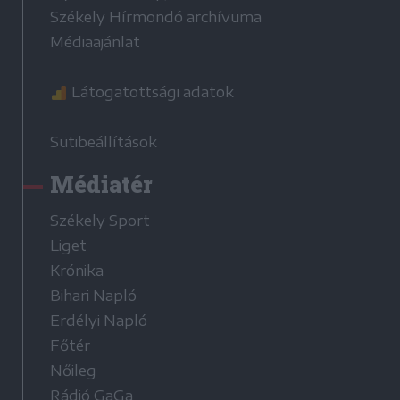
Székely Hírmondó archívuma
Médiaajánlat
Látogatottsági adatok
Sütibeállítások
Médiatér
Székely Sport
Liget
Krónika
Bihari Napló
Erdélyi Napló
Főtér
Nőileg
Rádió GaGa