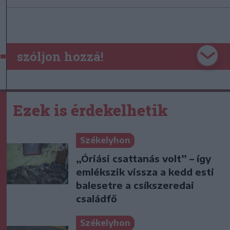
szóljon hozzá!
Ezek is érdekelhetik
Székelyhon
„Óriási csattanás volt” – így
emlékszik vissza a kedd esti
balesetre a csíkszeredai
családfő
Székelyhon