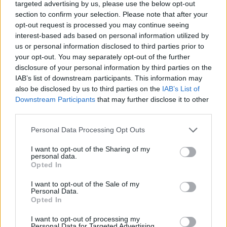
targeted advertising by us, please use the below opt-out
section to confirm your selection. Please note that after your
opt-out request is processed you may continue seeing
interest-based ads based on personal information utilized by
us or personal information disclosed to third parties prior to
your opt-out. You may separately opt-out of the further
disclosure of your personal information by third parties on the
IAB’s list of downstream participants. This information may
also be disclosed by us to third parties on the
IAB’s List of
Downstream Participants
that may further disclose it to other
third parties.
Personal Data Processing Opt Outs
I want to opt-out of the Sharing of my
personal data.
Opted In
I want to opt-out of the Sale of my
2026. augusztus 08., szombat
Personal Data.
Opted In
Vaddisznó szaladt le a budapesti
I want to opt-out of processing my
metróba, felszállt az egyik kocsira,
Personal Data for Targeted Advertising.