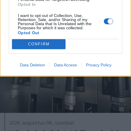
majd kilőtték – videóval
Opted In
I want to opt-out of Collection, Use,
Retention, Sale, and/or Sharing of my
Personal Data that Is Unrelated with the
Purposes for which it was collected.
Opted Out
CONFIRM
Data Deletion
Data Access
Privacy Policy
2026. augusztus 08., szombat