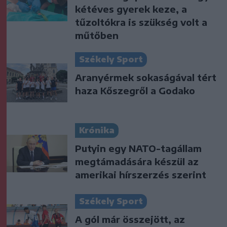
kétéves gyerek keze, a
tűzoltókra is szükség volt a
műtőben
Székely Sport
Aranyérmek sokaságával tért
haza Kőszegről a Godako
Krónika
Putyin egy NATO-tagállam
megtámadására készül az
amerikai hírszerzés szerint
Székely Sport
A gól már összejött, az