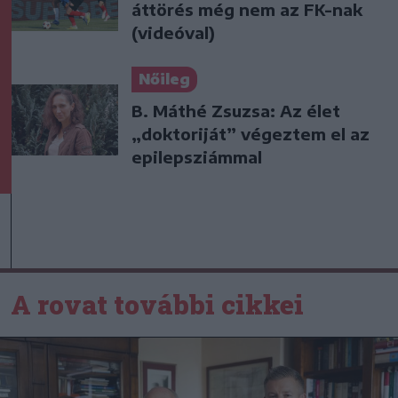
áttörés még nem az FK-nak
(videóval)
Nőileg
B. Máthé Zsuzsa: Az élet
„doktoriját” végeztem el az
epilepsziámmal
A rovat további cikkei