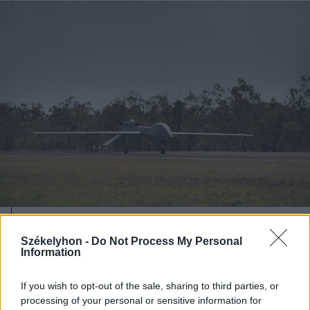
2026. augusztus 08., szombat
Székelyhon -
Do Not Process My Personal
Románia irányából érkező ukrán
Information
csalidrón robbant fel Bulgáriában –
If you wish to opt-out of the sale, sharing to third parties, or
frissítve
processing of your personal or sensitive information for