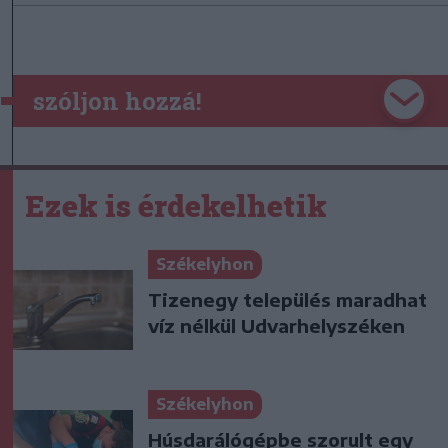
szóljon hozzá!
Ezek is érdekelhetik
Székelyhon
Tizenegy település maradhat
víz nélkül Udvarhelyszéken
Székelyhon
Húsdarálógépbe szorult egy