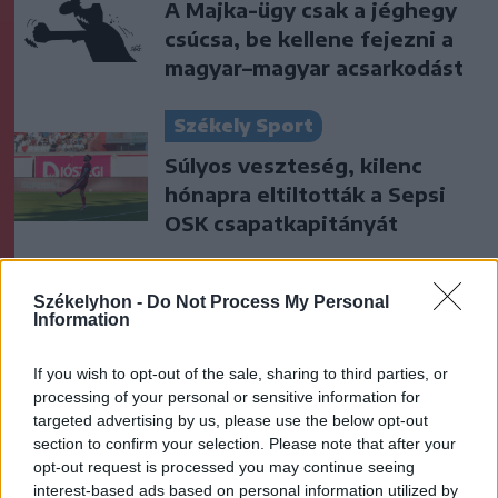
A Majka-ügy csak a jéghegy
csúcsa, be kellene fejezni a
magyar–magyar acsarkodást
Székely Sport
Súlyos veszteség, kilenc
hónapra eltiltották a Sepsi
OSK csapatkapitányát
Nőileg
Székelyhon -
Do Not Process My Personal
Sándor Ella: Na, indíts, s
Information
menjünk!
If you wish to opt-out of the sale, sharing to third parties, or
processing of your personal or sensitive information for
targeted advertising by us, please use the below opt-out
section to confirm your selection. Please note that after your
opt-out request is processed you may continue seeing
interest-based ads based on personal information utilized by