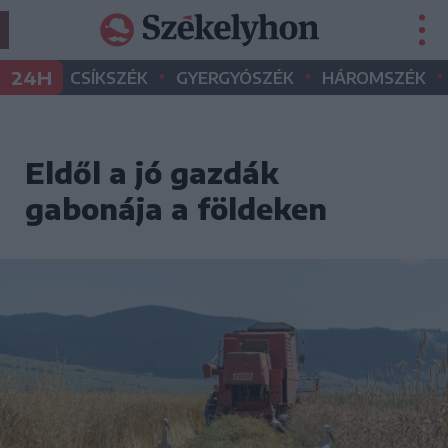
•
•
•
24H
CSÍKSZÉK
GYERGYÓSZÉK
HÁROMSZÉK
Eldől a jó gazdák
gabonája a földeken