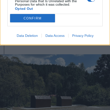
Personal Data that Is Unrelated with the
Ha a helyzet indokolja, biztonsági
Purposes for which it was collected.
Opted Out
intézkedéseket lehet elrendelni az
országos villamosenergia-
CONFIRM
hálózatban
Data Deletion
Data Access
Privacy Policy