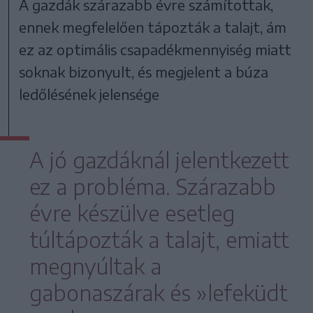
A gazdák szárazabb évre számítottak,
ennek megfelelően tápozták a talajt, ám
ez az optimális csapadékmennyiség miatt
soknak bizonyult, és megjelent a búza
ledőlésének jelensége
A jó gazdáknál jelentkezett
ez a probléma. Szárazabb
évre készülve esetleg
túltápozták a talajt, emiatt
megnyúltak a
gabonaszárak és »lefeküdt