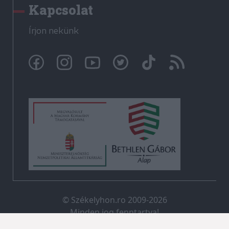
Kapcsolat
Írjon nekünk
© Székelyhon.ro 2009-2026
Minden jog fenntartva!