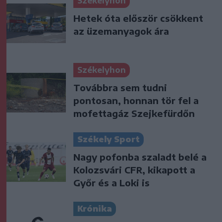
Székelyhon
Hetek óta először csökkent
az üzemanyagok ára
Székelyhon
Továbbra sem tudni
pontosan, honnan tör fel a
mofettagáz Szejkefürdőn
Székely Sport
Nagy pofonba szaladt belé a
Kolozsvári CFR, kikapott a
Győr és a Loki is
Krónika