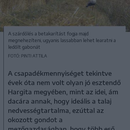
A szárdőlés a betakarítást fogja majd
megnehezíteni, ugyanis lassabban lehet learatni a
ledőlt gabonát
FOTÓ: PINTI ATTILA
A csapadékmennyiséget tekintve
évek óta nem volt olyan jó esztendő
Hargita megyében, mint az idei, ám
dacára annak, hogy ideális a talaj
nedvességtartalma, ezúttal az
okozott gondot a
mezőgazdaságban, hogy több eső