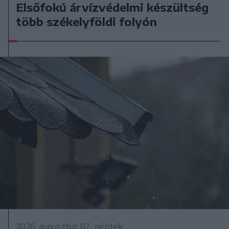
Elsőfokú árvízvédelmi készültség
több székelyföldi folyón
2026. augusztus 07., péntek