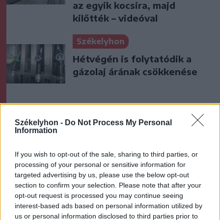
az egyik kocsira, majd
kilőtték – videóval
Székelyhon
Hétvégén is folytatódik a
gázolaj árának csökkenése
Székely Sport
Székelyhon -
Do Not Process My Personal
A gól már összejött, az
Information
áttörés még nem az FK-nak
(videóval)
If you wish to opt-out of the sale, sharing to third parties, or
processing of your personal or sensitive information for
targeted advertising by us, please use the below opt-out
Krónika
section to confirm your selection. Please note that after your
Nyári szünidő: több
opt-out request is processed you may continue seeing
interest-based ads based on personal information utilized by
országban szinte fele annyit
us or personal information disclosed to third parties prior to