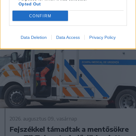
A rovat további cikkei
Opted Out
CONFIRM
Data Deletion
Data Access
Privacy Policy
2026. augusztus 09., vasárnap
Fejszékkel támadtak a mentősökre