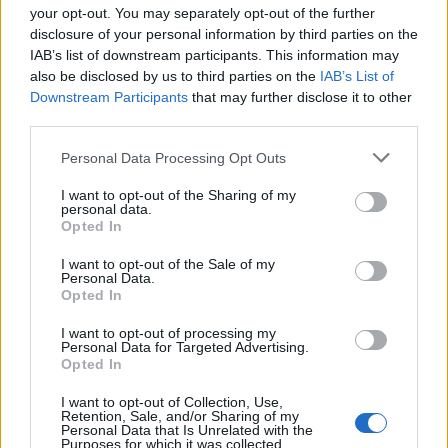
tart, mint nálunk. Melyik
your opt-out. You may separately opt-out of the further
jobb?
disclosure of your personal information by third parties on the
IAB’s list of downstream participants. This information may
Székely Sport
also be disclosed by us to third parties on the
IAB’s List of
Downstream Participants
that may further disclose it to other
Szabó István: négy vereség
third parties.
után egyre nehezebb, de
Personal Data Processing Opt Outs
jönni fognak a jó eredmények
I want to opt-out of the Sharing of my
personal data.
Nőileg
Opted In
B. Máthé Zsuzsa: Az élet
I want to opt-out of the Sale of my
„doktoriját” végeztem el az
Personal Data.
Opted In
epilepsziámmal
I want to opt-out of processing my
Personal Data for Targeted Advertising.
Opted In
I want to opt-out of Collection, Use,
Retention, Sale, and/or Sharing of my
Personal Data that Is Unrelated with the
Purposes for which it was collected.