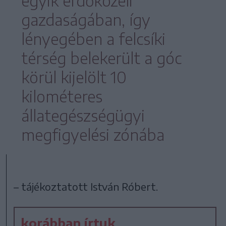
egyik erdőközeli
gazdaságában, így
lényegében a felcsíki
térség belekerült a góc
körül kijelölt 10
kilométeres
állategészségügyi
megfigyelési zónába
– tájékoztatott István Róbert.
korábban írtuk