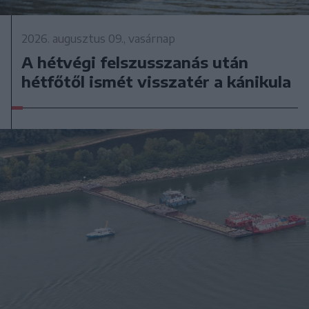
2026. augusztus 09., vasárnap
A hétvégi felszusszanás után
hétfőtől ismét visszatér a kánikula