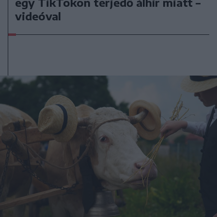
egy TikTokon terjedő álhír miatt –
videóval