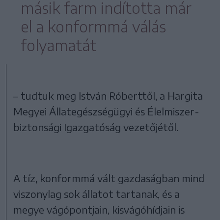
másik farm indította már
el a konformmá válás
folyamatát
– tudtuk meg István Róberttől, a Hargita
Megyei Állategészségügyi és Élelmiszer-
biztonsági Igazgatóság vezetőjétől.
A tíz, konformmá vált gazdaságban mind
viszonylag sok állatot tartanak, és a
megye vágópontjain, kisvágóhídjain is