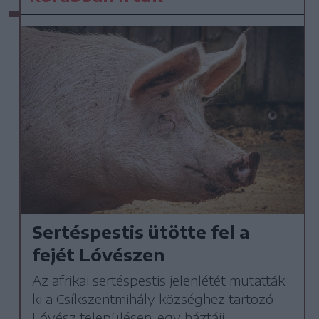
Sertéspestis ütötte fel a
fejét Lóvészen
Az afrikai sertéspestis jelenlétét mutatták
ki a Csíkszentmihály községhez tartozó
Lóvész településen, egy háztáji