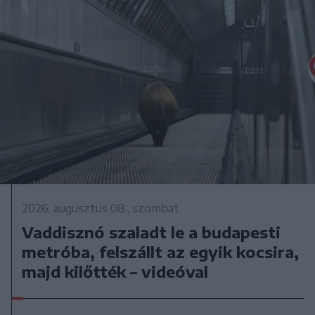
2026. augusztus 08., szombat
Vaddisznó szaladt le a budapesti
metróba, felszállt az egyik kocsira,
majd kilőtték – videóval