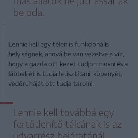
más állatok ne juthassanak
be oda.
Lennie kell egy télen is funkcionális
helyiségnek, ahová be van vezetve a víz,
hogy a gazda ott kezet tudjon mosni és a
lábbelijét is tudja letisztítani; köpenyét,
védőruháját ott tudja tárolni.
Lennie kell továbbá egy
fertőtlenítő tálcának is az
udvarrész bejáratánál,