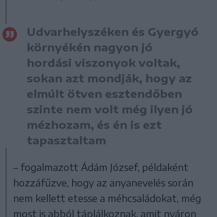
Udvarhelyszéken és Gyergyó
környékén nagyon jó
hordási viszonyok voltak,
sokan azt mondják, hogy az
elmúlt ötven esztendőben
szinte nem volt még ilyen jó
mézhozam, és én is ezt
tapasztaltam
– fogalmazott Ádám József, példaként
hozzáfűzve, hogy az anyanevelés során
nem kellett etesse a méhcsaládokat, még
most is abból táplálkoznak, amit nyáron