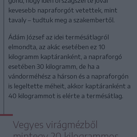
gond, hogy idén országszerte jóval
kevesebb napraforgót vetettek, mint
tavaly – tudtuk meg a szakembertől.
Ádám József az idei termésátlagról
elmondta, az akác esetében ez 10
kilogramm kaptáranként, a napraforgó
esetében 30 kilogramm, de ha a
vándorméhész a hárson és a napraforgón
is legeltette méheit, akkor kaptáranként a
40 kilogrammot is elérte a termésátlag.
Vegyes virágmézből
mintegy 20 kilogrammos