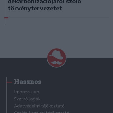
dekarbonizációjáról szóló
törvénytervezetet
Hasznos
Impresszum
Szerzői jogok
Adatvédelmi tájékoztató