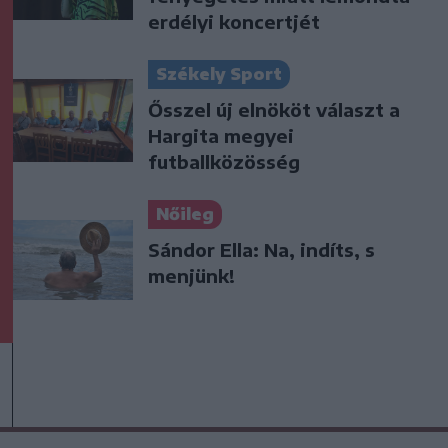
erdélyi koncertjét
Székely Sport
Ősszel új elnököt választ a
Hargita megyei
futballközösség
Nőileg
Sándor Ella: Na, indíts, s
menjünk!