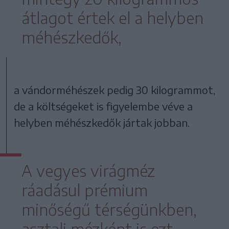
átlagot értek el a helyben
méhészkedők,
a vándorméhészek pedig 30 kilogrammot,
de a költségeket is figyelembe véve a
helyben méhészkedők jártak jobban.
A vegyes virágméz
ráadásul prémium
minőségű térségünkben,
asztali mézként is ezt