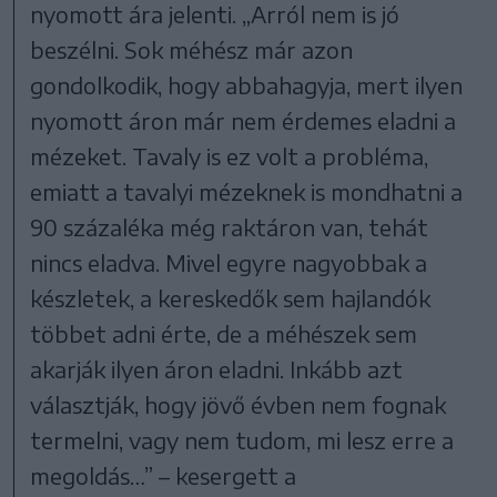
nyomott ára jelenti. „Arról nem is jó
beszélni. Sok méhész már azon
gondolkodik, hogy abbahagyja, mert ilyen
nyomott áron már nem érdemes eladni a
mézeket. Tavaly is ez volt a probléma,
emiatt a tavalyi mézeknek is mondhatni a
90 százaléka még raktáron van, tehát
nincs eladva. Mivel egyre nagyobbak a
készletek, a kereskedők sem hajlandók
többet adni érte, de a méhészek sem
akarják ilyen áron eladni. Inkább azt
választják, hogy jövő évben nem fognak
termelni, vagy nem tudom, mi lesz erre a
megoldás…” – kesergett a