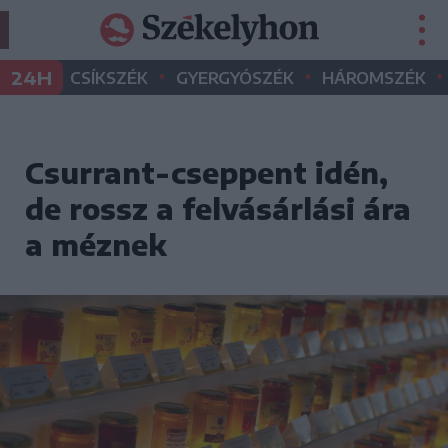
•
•
•
24H
CSÍKSZÉK
GYERGYÓSZÉK
HÁROMSZÉK
Csurrant-cseppent idén,
de rossz a felvásárlási ára
a méznek