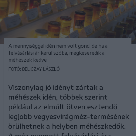
A mennyiséggel idén nem volt gond, de ha a
felvásárlási ár kerül szóba, megkeseredik a
méhészek kedve
FOTÓ: BELICZAY LÁSZLÓ
Viszonylag jó idényt zártak a
méhészek idén, többek szerint
például az elmúlt ötven esztendő
legjobb vegyesvirágméz-termésének
örülhetnek a helyben méhészkedők.
A méz nyomott felvásárlási ára