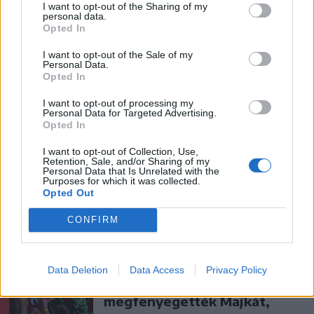
I want to opt-out of the Sharing of my
personal data.
Opted In
I want to opt-out of the Sale of my
Personal Data.
Opted In
I want to opt-out of processing my
Personal Data for Targeted Advertising.
Opted In
szóljon hozzá!
I want to opt-out of Collection, Use,
Retention, Sale, and/or Sharing of my
Personal Data that Is Unrelated with the
Purposes for which it was collected.
Opted Out
Ezek is érdekelhetik
CONFIRM
Székelyhon
Data Deletion
Data Access
Privacy Policy
Életveszélyesen
megfenyegették Majkát,