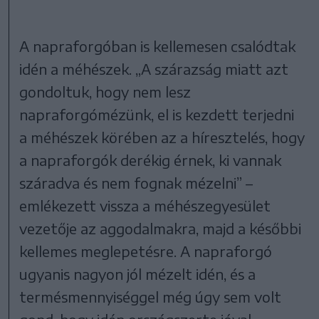
A napraforgóban is kellemesen csalódtak
idén a méhészek. „A szárazság miatt azt
gondoltuk, hogy nem lesz
napraforgómézünk, el is kezdett terjedni
a méhészek körében az a híresztelés, hogy
a napraforgók derékig érnek, ki vannak
száradva és nem fognak mézelni” –
emlékezett vissza a méhészegyesület
vezetője az aggodalmakra, majd a későbbi
kellemes meglepetésre. A napraforgó
ugyanis nagyon jól mézelt idén, és a
termésmennyiséggel még úgy sem volt