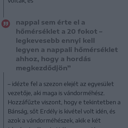
voltak, és
nappal sem érte el a
hőmérséklet a 20 fokot –
legkevesebb ennyi kell
legyen a nappali hőmérséklet
ahhoz, hogy a hordás
megkezdődjön”
– idézte fel a szezon elejét az egyesület
vezetője, aki maga is vándorméhész.
Hozzáfűzte viszont, hogy e tekintetben a
Bánság, sőt Erdély is kivétel volt idén, és
azok a vándorméhészek, akik e két