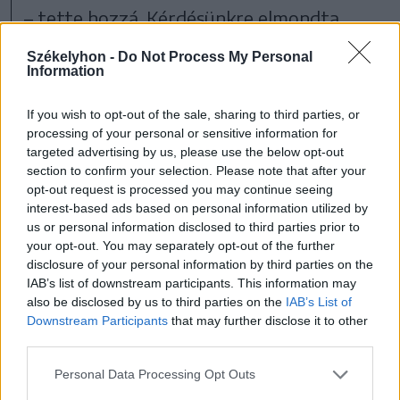
– tette hozzá. Kérdésünkre elmondta,
nem tudja a rendkívül alacsony felvásárlási
Székelyhon -
Do Not Process My Personal
Information
ár pontos okát, de elképzelése szerint
megtörténhet, hogy az Európai Unió által
If you wish to opt-out of the sale, sharing to third parties, or
Ukrajna számára biztosított vámmentes
processing of your personal or sensitive information for
targeted advertising by us, please use the below opt-out
behozatalt valamiképpen mások is
section to confirm your selection. Please note that after your
kihasználják, és például az olcsó kínai
opt-out request is processed you may continue seeing
interest-based ads based on personal information utilized by
mézek is megtalálják az útjukat az EU-ba,
us or personal information disclosed to third parties prior to
„becsorognak” Romániába is, lenyomva a
your opt-out. You may separately opt-out of the further
disclosure of your personal information by third parties on the
felvásárlási árakat.
IAB’s list of downstream participants. This information may
also be disclosed by us to third parties on the
IAB’s List of
Downstream Participants
that may further disclose it to other
third parties.
Hargita megye
Mezőgazdaság
Personal Data Processing Opt Outs