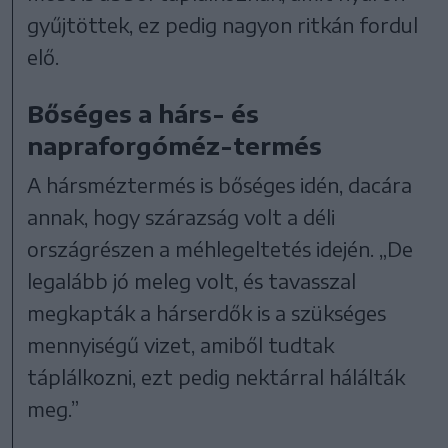
gyűjtöttek, ez pedig nagyon ritkán fordul
elő.
Bőséges a hárs- és
napraforgóméz-termés
A hársméztermés is bőséges idén, dacára
annak, hogy szárazság volt a déli
országrészen a méhlegeltetés idején. „De
legalább jó meleg volt, és tavasszal
megkapták a hárserdők is a szükséges
mennyiségű vizet, amiből tudtak
táplálkozni, ezt pedig nektárral hálálták
meg.”