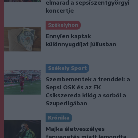
elmarad a sepsiszentgyörgyi
koncertje
Székelyhon
Ennyien kaptak
különnyugdíjat júliusban
Székely Sport
Szembementek a trenddel: a
Sepsi OSK és az FK
Csíkszereda kilóg a sorból a
Szuperligában
Krónika
Majka életveszélyes
fenyegetés miatt lemondta