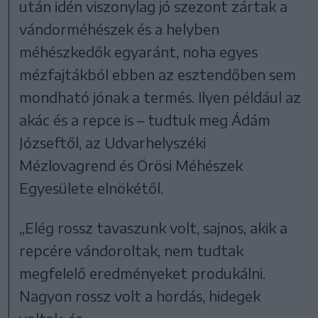
után idén viszonylag jó szezont zártak a
vándorméhészek és a helyben
méhészkedők egyaránt, noha egyes
mézfajtákból ebben az esztendőben sem
mondható jónak a termés. Ilyen például az
akác és a repce is – tudtuk meg Ádám
Józseftől, az Udvarhelyszéki
Mézlovagrend és Örösi Méhészek
Egyesülete elnökétől.
„Elég rossz tavaszunk volt, sajnos, akik a
repcére vándoroltak, nem tudtak
megfelelő eredményeket produkálni.
Nagyon rossz volt a hordás, hidegek