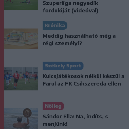
Szuperliga negyedik
fordulóját (videóval)
Krónika
Meddig használható még a
régi személyi?
Székely Sport
Kulcsjátékosok nélkül készül a
Farul az FK Csíkszereda ellen
Nőileg
Sándor Ella: Na, indíts, s
menjünk!