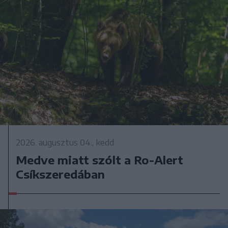
2026. augusztus 04., kedd
Medve miatt szólt a Ro-Alert
Csíkszeredában