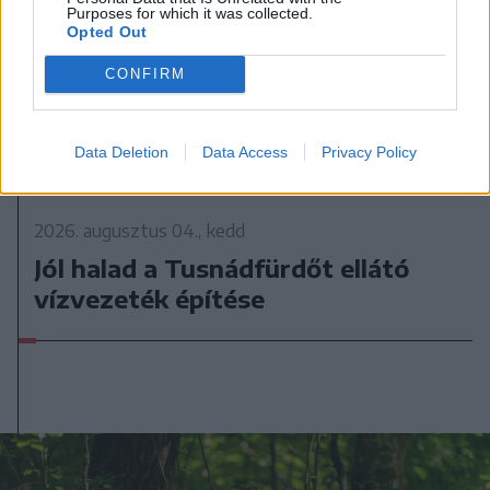
Purposes for which it was collected.
Opted Out
CONFIRM
Data Deletion
Data Access
Privacy Policy
2026. augusztus 04., kedd
Jól halad a Tusnádfürdőt ellátó
vízvezeték építése