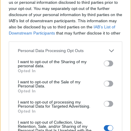
us or personal information disclosed to third parties prior to
your opt-out. You may separately opt-out of the further
disclosure of your personal information by third parties on the
IAB’s list of downstream participants. This information may
also be disclosed by us to third parties on the
IAB’s List of
Downstream Participants
that may further disclose it to other
third parties.
Personal Data Processing Opt Outs
2026. augusztus 05., szerda
Jogosítvány nélkül, ittasan hajtott
I want to opt-out of the Sharing of my
personal data.
háznak egy csíkszeredai férfi
Opted In
I want to opt-out of the Sale of my
Personal Data.
Opted In
I want to opt-out of processing my
Personal Data for Targeted Advertising.
Opted In
I want to opt-out of Collection, Use,
Retention, Sale, and/or Sharing of my
Personal Data that Is Unrelated with the