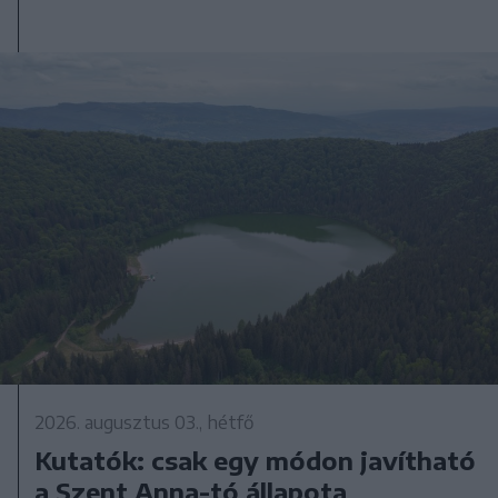
2026. augusztus 03., hétfő
Kutatók: csak egy módon javítható
a Szent Anna-tó állapota