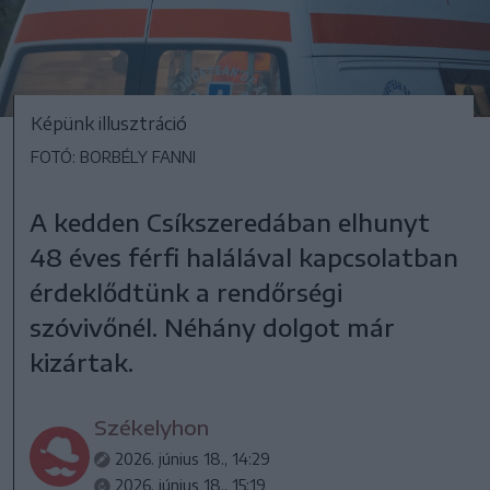
Képünk illusztráció
FOTÓ: BORBÉLY FANNI
A kedden Csíkszeredában elhunyt
48 éves férfi halálával kapcsolatban
érdeklődtünk a rendőrségi
szóvivőnél. Néhány dolgot már
kizártak.
Székelyhon
2026. június 18., 14:29
2026. június 18., 15:19