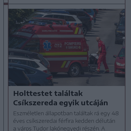
Holttestet találtak
Csíkszereda egyik utcáján
Eszméletlen állapotban találtak rá egy 48
éves csíkszeredai férfira kedden délután
a város Tudor lakónegyedi részén. A