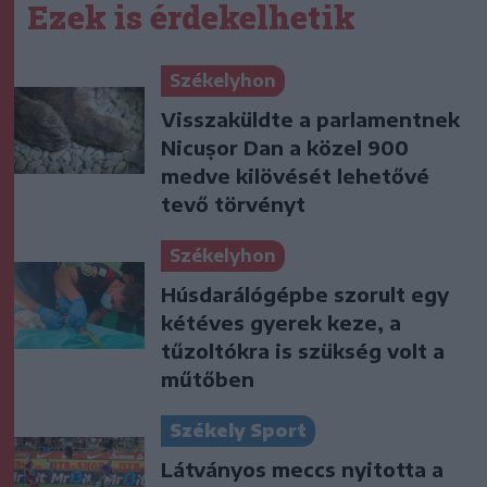
Ezek is érdekelhetik
Székelyhon
Visszaküldte a parlamentnek
Nicușor Dan a közel 900
medve kilövését lehetővé
tevő törvényt
Székelyhon
Húsdarálógépbe szorult egy
kétéves gyerek keze, a
tűzoltókra is szükség volt a
műtőben
Székely Sport
Látványos meccs nyitotta a