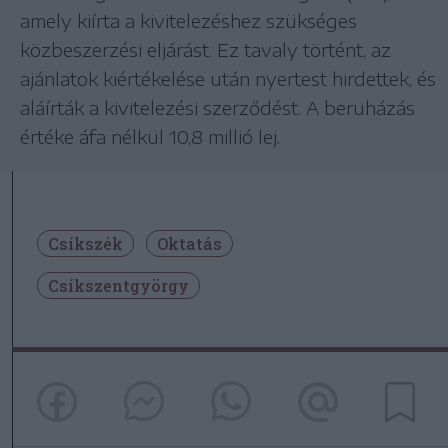
amely kiírta a kivitelezéshez szükséges
közbeszerzési eljárást. Ez tavaly történt, az
ajánlatok kiértékelése után nyertest hirdettek, és
aláírták a kivitelezési szerződést. A beruházás
értéke áfa nélkül 10,8 millió lej.
Csíkszék
Oktatás
Csíkszentgyörgy