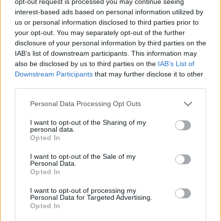
Marosvásárhelyi ASA, a
opt-out request is processed you may continue seeing
interest-based ads based on personal information utilized by
Steaua sem tudott nyerni
us or personal information disclosed to third parties prior to
your opt-out. You may separately opt-out of the further
Nőileg
disclosure of your personal information by third parties on the
IAB’s list of downstream participants. This information may
B. Máthé Zsuzsa: Az élet
also be disclosed by us to third parties on the
IAB’s List of
„doktoriját” végeztem el az
Downstream Participants
that may further disclose it to other
epilepsziámmal
third parties.
Personal Data Processing Opt Outs
I want to opt-out of the Sharing of my
personal data.
Opted In
I want to opt-out of the Sale of my
A rovat további cikkei
Personal Data.
Opted In
I want to opt-out of processing my
Personal Data for Targeted Advertising.
Opted In