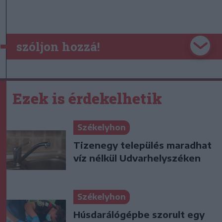
szóljon hozzá!
Ezek is érdekelhetik
Székelyhon
Tizenegy település maradhat
víz nélkül Udvarhelyszéken
Székelyhon
Húsdarálógépbe szorult egy