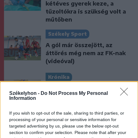
kétéves gyerek keze, a
tűzoltókra is szükség volt a
műtőben
Székely Sport
A gól már összejött, az
áttörés még nem az FK-nak
(videóval)
Krónika
Putyin egy NATO-tagállam
Székelyhon -
Do Not Process My Personal
megtámadására készül az
Information
amerikai hírszerzés szerint
If you wish to opt-out of the sale, sharing to third parties, or
processing of your personal or sensitive information for
Székely Sport
targeted advertising by us, please use the below opt-out
Otthon kapott ki az újonctól a
section to confirm your selection. Please note that after your