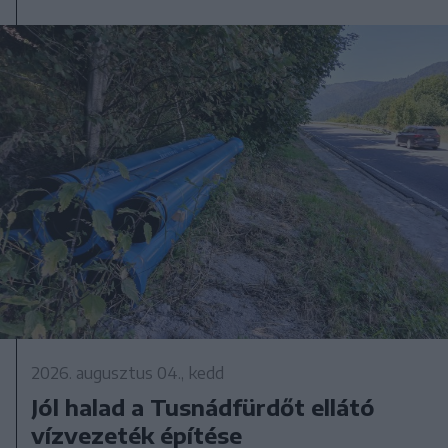
2026. augusztus 04., kedd
Jól halad a Tusnádfürdőt ellátó
vízvezeték építése