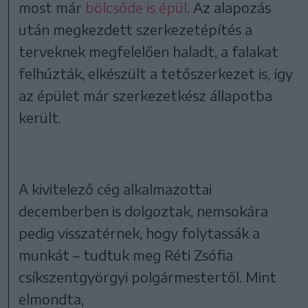
most már
bölcsőde is épül
. Az alapozás
után megkezdett szerkezetépítés a
terveknek megfelelően haladt, a falakat
felhúzták, elkészült a tetőszerkezet is, így
az épület már szerkezetkész állapotba
került.
A kivitelező cég alkalmazottai
decemberben is dolgoztak, nemsokára
pedig visszatérnek, hogy folytassák a
munkát – tudtuk meg Réti Zsófia
csíkszentgyörgyi polgármestertől. Mint
elmondta,