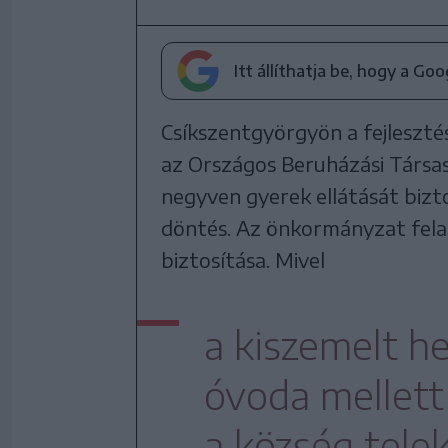
Itt állíthatja be, hogy a Go
Csíkszentgyörgyön a fejleszté
az Országos Beruházási Társa
negyven gyerek ellátását bizto
döntés. Az önkormányzat fela
biztosítása. Mivel
a kiszemelt he
óvoda mellett
a község telek