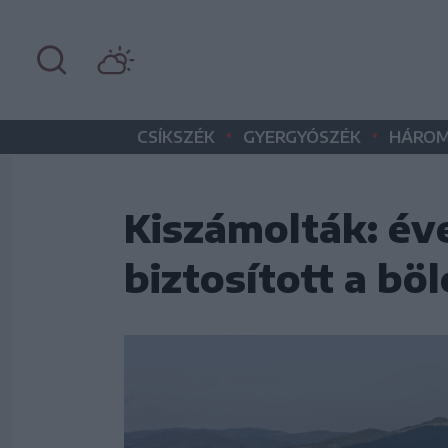
•
•
CSÍKSZÉK
GYERGYÓSZÉK
HÁROM
Kiszámolták: év
biztosított a b