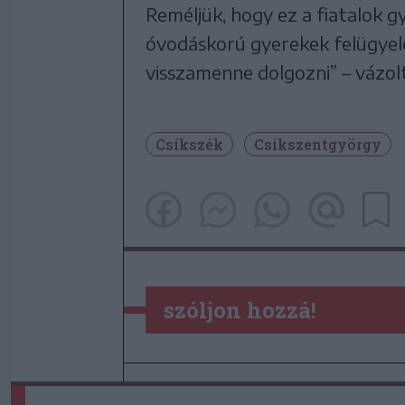
Reméljük, hogy ez a fiatalok g
óvodáskorú gyerekek felügyel
visszamenne dolgozni” – vázol
Csíkszék
Csíkszentgyörgy
szóljon hozzá!