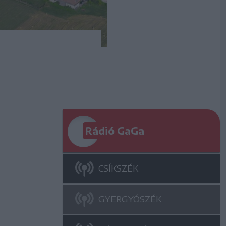
Rádió GaGa
CSÍKSZÉK
GYERGYÓSZÉK