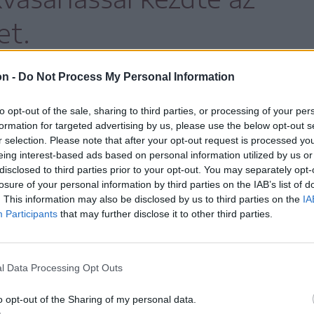
et.
on -
Do Not Process My Personal Information
ledik, az adásvétel után a meglévő
to opt-out of the sale, sharing to third parties, or processing of your per
ssal és a telekkönyveztetéssel a helyszín
formation for targeted advertising by us, please use the below opt-out s
r selection. Please note that after your opt-out request is processed y
a CNI közbeszerzési eljárást írhat ki a
eing interest-based ads based on personal information utilized by us or
tette érdeklődésünkre Réti Zsófia
disclosed to third parties prior to your opt-out. You may separately opt-
losure of your personal information by third parties on the IAB’s list of
. This information may also be disclosed by us to third parties on the
IA
Participants
that may further disclose it to other third parties.
e álló típustervek közül a
l Data Processing Opt Outs
retű, negyven gyermek
o opt-out of the Sharing of my personal data.