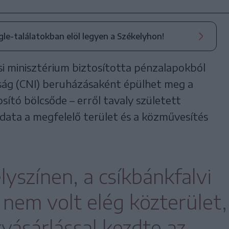
ogle-találatokban elöl legyen a Székelyhon!
si minisztérium biztosította pénzalapokból
ság (CNI) beruházásaként épülhet meg a
sító bölcsőde – erről tavaly született
data a megfelelő terület és a közművesítés
lyszínen, a csíkbánkfalvi
 nem volt elég közterület,
vásárlással kezdte az