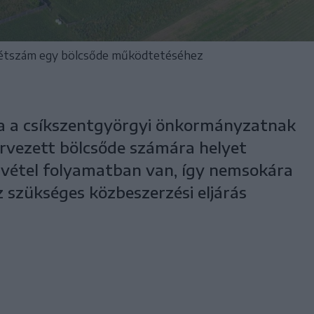
létszám egy bölcsőde működtetéséhez
nia a csíkszentgyörgyi önkormányzatnak
rvezett bölcsőde számára helyet
ásvétel folyamatban van, így nemsokára
 szükséges közbeszerzési eljárás