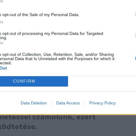
alkalmas bölcsődét építik
In
o opt-out of the Sale of my Personal Data.
In
to opt-out of processing my Personal Data for Targeted
ing.
In
rtéke áfával együtt 12,3 millió lej.
o opt-out of Collection, Use, Retention, Sale, and/or Sharing
ersonal Data that Is Unrelated with the Purposes for which it
lected.
2020-ban készítettek egy községszintű
Out
ény napközire, illetve bölcsődére. Az
CONFIRM
yelnék ezt a lehetőséget. „A gyereklétszám
Data Deletion
Data Access
Privacy Policy
ületéssel számolunk, ezért
ködtetése.