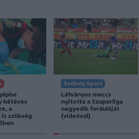
n
Székely Sport
gépbe
Látványos meccs
y kétéves
nyitotta a Szuperliga
e, a
negyedik fordulóját
 is szükség
(videóval)
tőben