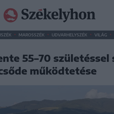
•
•
•
•
SZÉK
MAROSSZÉK
UDVARHELYSZÉK
VILÁG
ente 55–70 születéssel
ölcsőde működtetése