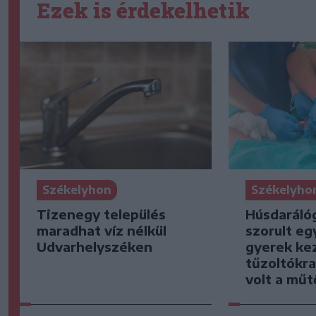
Ezek is érdekelhetik
Székelyhon
Székelyho
Tizenegy település
Húsdaráló
maradhat víz nélkül
szorult eg
Udvarhelyszéken
gyerek kez
tűzoltókra
volt a mű