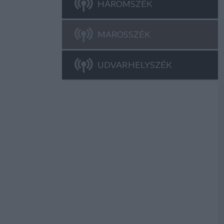
HÁROMSZÉK
MAROSSZÉK
UDVARHELYSZÉK