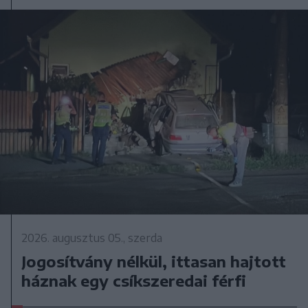
2026. augusztus 05., szerda
Jogosítvány nélkül, ittasan hajtott
háznak egy csíkszeredai férfi