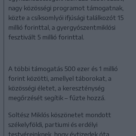
nagy közösségi programot támogatnak,
közte a csíksomlyói ifjúsági találkozót 15
millió forinttal, a gyergyószentmiklósi
fesztivált 5 millió forinttal.
A többi támogatás 500 ezer és 1 millió
forint közötti, amellyel táborokat, a
közösségi életet, a kereszténység
megőrzését segítik – fűzte hozzá.
Soltész Miklós köszönetet mondott
székelyföldi, partiumi és erdélyi
testvéreinknek, hogy évtizedek óta