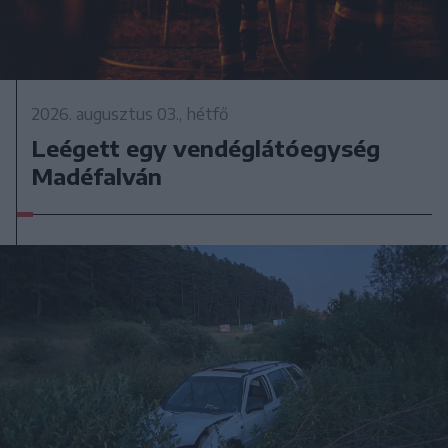
2026. augusztus 03., hétfő
Leégett egy vendéglátóegység
Madéfalván