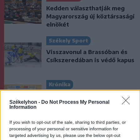
Kedden választhatják meg
Magyarország új köztársasági
elnökét
Székely Sport
Visszavonul a Brassóban és
Csíkszeredában is védő kapus
Krónika
Miért félnek a kettős
Székelyhon -
Do Not Process My Personal
állampolgároktól?
Information
If you wish to opt-out of the sale, sharing to third parties, or
Székely Sport
processing of your personal or sensitive information for
targeted advertising by us, please use the below opt-out
Kezdési időpontot kapott a