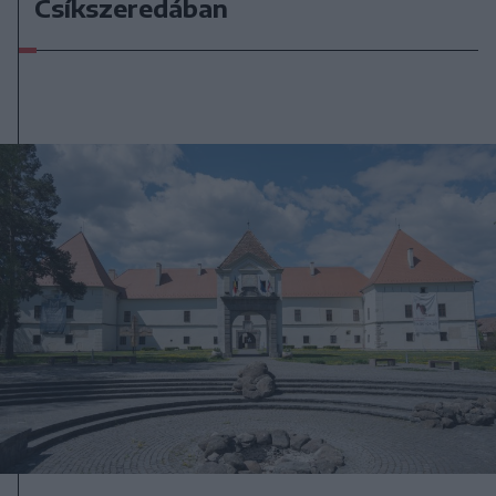
Csíkszeredában