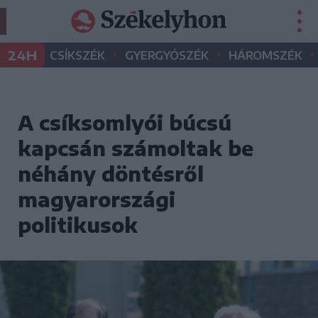
•
•
•
24H
CSÍKSZÉK
GYERGYÓSZÉK
HÁROMSZÉK
A csíksomlyói búcsú
kapcsán számoltak be
néhány döntésről
magyarországi
politikusok