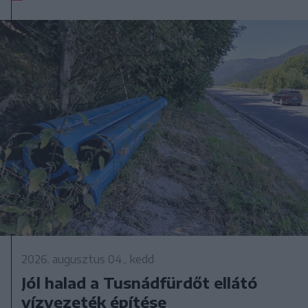
2026. augusztus 04., kedd
Jól halad a Tusnádfürdőt ellátó
vízvezeték építése