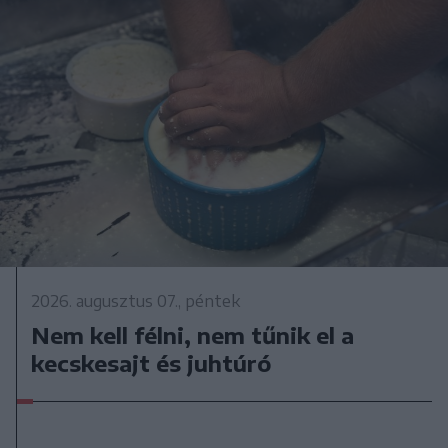
2026. augusztus 07., péntek
Nem kell félni, nem tűnik el a
kecskesajt és juhtúró