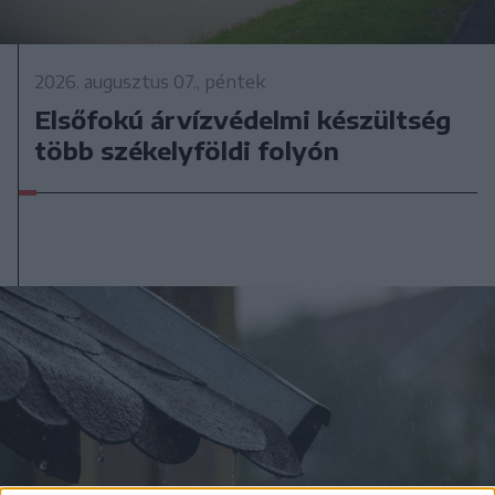
2026. augusztus 07., péntek
Elsőfokú árvízvédelmi készültség
több székelyföldi folyón