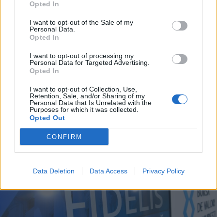
Opted In
I want to opt-out of the Sale of my
Personal Data.
Opted In
I want to opt-out of processing my
Personal Data for Targeted Advertising.
Opted In
2026. augusztus 07., péntek
I want to opt-out of Collection, Use,
Hetek óta először csökkent az
Retention, Sale, and/or Sharing of my
Personal Data that Is Unrelated with the
üzemanyagok ára
Purposes for which it was collected.
Opted Out
CONFIRM
Data Deletion
Data Access
Privacy Policy