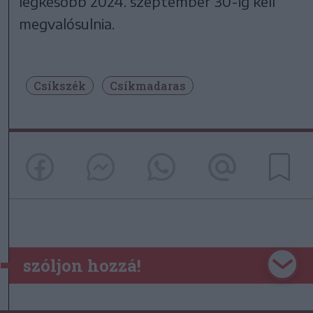
legkésőbb 2024. szeptember 30-ig kell
megvalósulnia.
Csíkszék
Csíkmadaras
szóljon hozzá!