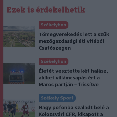
Ezek is érdekelhetik
Székelyhon
Tömegverekedés lett a szűk
mezőgazdasági úti vitából
Csatószegen
Székelyhon
Életét vesztette két halász,
akiket villámcsapás ért a
Maros partján – frissítve
Székely Sport
Nagy pofonba szaladt belé a
Kolozsvári CFR, kikapott a