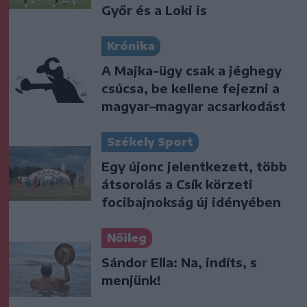
Győr és a Loki is
Krónika
A Majka-ügy csak a jéghegy
csúcsa, be kellene fejezni a
magyar–magyar acsarkodást
Székely Sport
Egy újonc jelentkezett, több
átsorolás a Csík körzeti
focibajnokság új idényében
Nőileg
Sándor Ella: Na, indíts, s
menjünk!