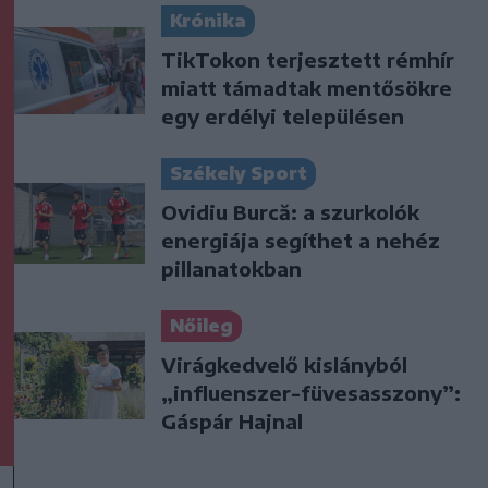
Krónika
TikTokon terjesztett rémhír
miatt támadtak mentősökre
egy erdélyi településen
Székely Sport
Ovidiu Burcă: a szurkolók
energiája segíthet a nehéz
pillanatokban
Nőileg
Virágkedvelő kislányból
„influenszer-füvesasszony”:
Gáspár Hajnal