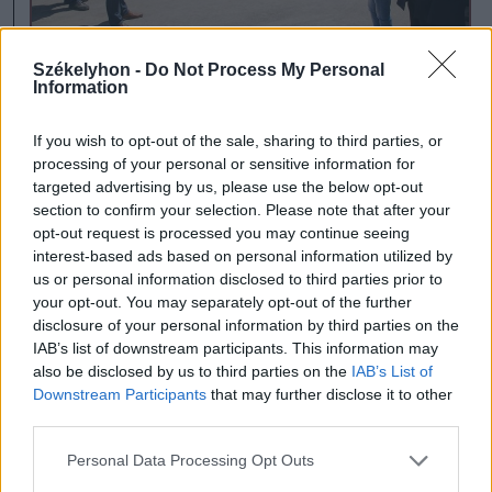
Székelyhon -
Do Not Process My Personal
Information
Miért nem működik a nagy
If you wish to opt-out of the sale, sharing to third parties, or
csinnadrattával átadott
processing of your personal or sensitive information for
remetei hulladéklerakó? –
targeted advertising by us, please use the below opt-out
section to confirm your selection. Please note that after your
Barti Tihamér elmagyarázza
opt-out request is processed you may continue seeing
interest-based ads based on personal information utilized by
Székelyudvarhelyre viszik a remeteiek
us or personal information disclosed to third parties prior to
háztartási szemetét annak ellenére, hogy
your opt-out. You may separately opt-out of the further
a nagyközségben kulcsrakész a megyei
disclosure of your personal information by third parties on the
szintű hulladéklerakó. Az uniós alapból
IAB’s list of downstream participants. This information may
also be disclosed by us to third parties on the
IAB’s List of
finanszírozott beruházás ezen része
Downstream Participants
that may further disclose it to other
készen van már 2016 májusától, mégsem
third parties.
működik.
Personal Data Processing Opt Outs