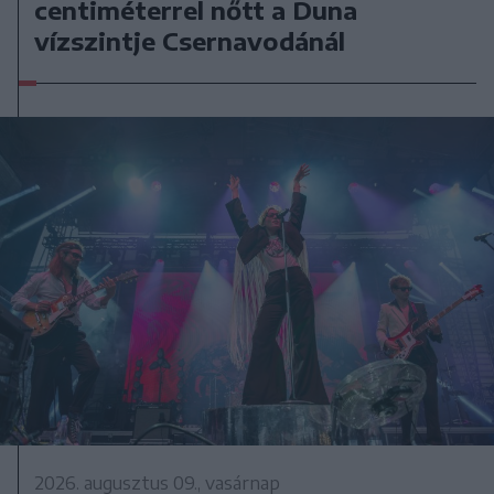
centiméterrel nőtt a Duna
vízszintje Csernavodánál
2026. augusztus 09., vasárnap