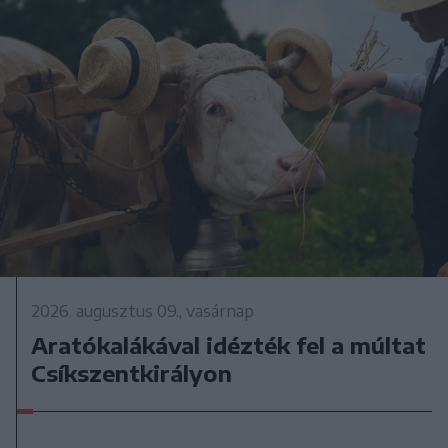
2026. augusztus 09., vasárnap
Aratókalákával idézték fel a múltat
Csíkszentkirályon