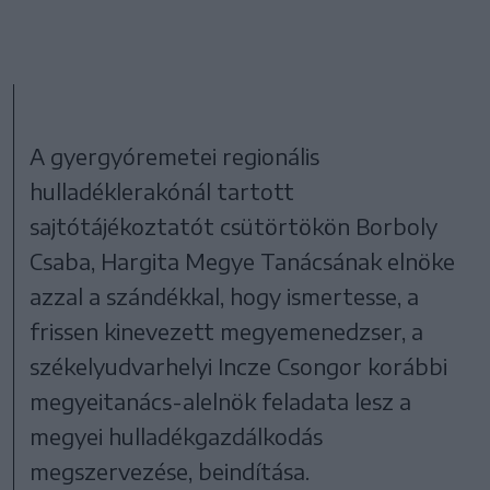
A gyergyóremetei regionális
hulladéklerakónál tartott
sajtótájékoztatót csütörtökön Borboly
Csaba, Hargita Megye Tanácsának elnöke
azzal a szándékkal, hogy ismertesse, a
frissen kinevezett megyemenedzser, a
székelyudvarhelyi Incze Csongor korábbi
megyeitanács-alelnök feladata lesz a
megyei hulladékgazdálkodás
megszervezése, beindítása.