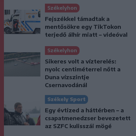
Székelyhon
Fejszékkel támadtak a
mentősökre egy TikTokon
terjedő álhír miatt – videóval
Székelyhon
Sikeres volt a vízterelés:
nyolc centiméterrel nőtt a
Duna vízszintje
Csernavodánál
Székely Sport
Egy évtized a háttérben – a
csapatmenedzser bevezetett
az SZFC kulisszái mögé