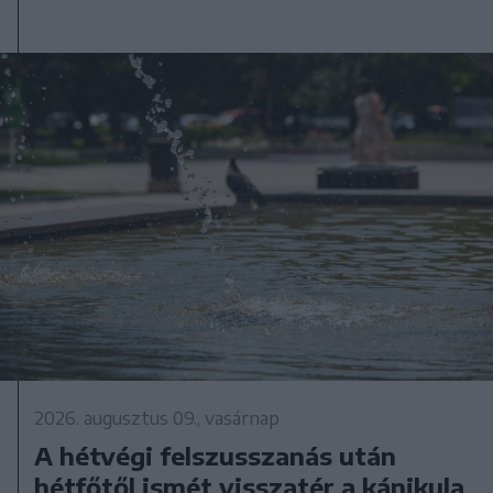
2026. augusztus 09., vasárnap
A hétvégi felszusszanás után
hétfőtől ismét visszatér a kánikula