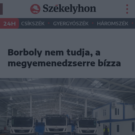
•
•
•
24H
CSÍKSZÉK
GYERGYÓSZÉK
HÁROMSZÉK
Borboly nem tudja, a
megyemenedzserre bízza