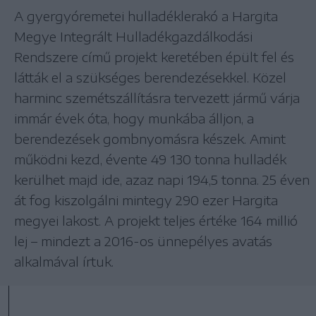
A gyergyóremetei hulladéklerakó a Hargita
Megye Integrált Hulladékgazdálkodási
Rendszere című projekt keretében épült fel és
látták el a szükséges berendezésekkel. Közel
harminc szemétszállításra tervezett jármű várja
immár évek óta, hogy munkába álljon, a
berendezések gombnyomásra készek. Amint
működni kezd, évente 49 130 tonna hulladék
kerülhet majd ide, azaz napi 194,5 tonna. 25 éven
át fog kiszolgálni mintegy 290 ezer Hargita
megyei lakost. A projekt teljes értéke 164 millió
lej – mindezt a 2016-os ünnepélyes avatás
alkalmával írtuk.