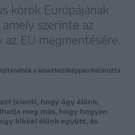
us körök Európájának
 amely szerinte az
ly az EU megmentésére.
niszterelnök a következőképpen határozta
zt jelenti, hogy úgy élünk,
hatja meg más, hogy hogyan
ogy kikkel élünk együtt, és