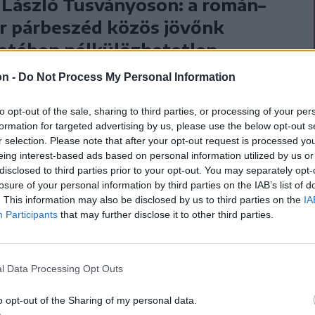
László Tusványoson: a román–
r párbeszéd közös jövőnk
etében nélkülözhetetlen
magyar párbeszéd első és legfőbb tétele,
on -
Do Not Process My Personal Information
em szabad engedni, hogy „az elvesztett erdélyi
ért jogokat, éspedig autonómiát követelünk” –
to opt-out of the sale, sharing to third parties, or processing of your per
formation for targeted advertising by us, please use the below opt-out s
ott Tőkés László szombaton Tusványoson.
r selection. Please note that after your opt-out request is processed y
eing interest-based ads based on personal information utilized by us or
disclosed to third parties prior to your opt-out. You may separately opt-
ősítette: „hiába futsz el barátom, a végén
losure of your personal information by third parties on the IAB’s list of
. This information may also be disclosed by us to third parties on the
IA
Participants
that may further disclose it to other third parties.
össéghez való tartozás
l Data Processing Opt Outs
hanem adottság”, és a
o opt-out of the Sharing of my personal data.