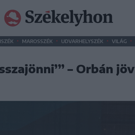
•
•
•
•
SZÉK
MAROSSZÉK
UDVARHELYSZÉK
VILÁG
sszajönni’” – Orbán jö