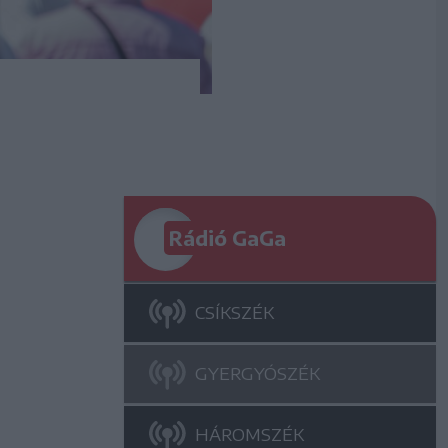
Rádió GaGa
CSÍKSZÉK
GYERGYÓSZÉK
HÁROMSZÉK