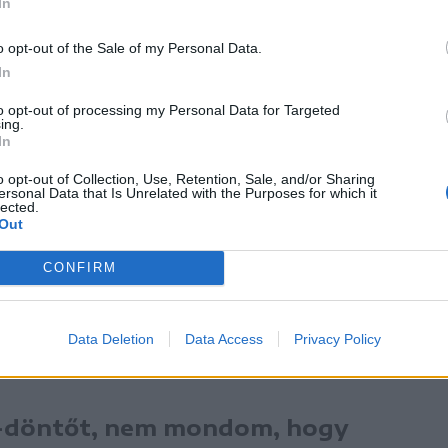
In
alódi esélyt kell adni, nem
o opt-out of the Sale of my Personal Data.
In
to opt-out of processing my Personal Data for Targeted
ing.
In
n túli eredmény az óvodafejlesztés. „Nekem
o opt-out of Collection, Use, Retention, Sale, and/or Sharing
ersonal Data that Is Unrelated with the Purposes for which it
 szívemhez. Minél több óvoda kell, ahol
lected.
Out
ekkel” – jelentette ki Orbán Viktor.
CONFIRM
arúgó-világbajnokságról szóló kérdésre így
Data Deletion
Data Access
Privacy Policy
ad alább adni, mint ami már egyszer sikerült.
b-döntőt, nem mondom, hogy