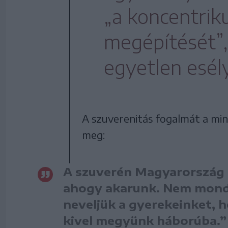
„a koncentrik
megépítését”,
egyetlen esé
A szuverenitás fogalmát a mi
meg:
A szuverén Magyarország a
ahogy akarunk. Nem mond
neveljük a gyerekeinket, h
kivel megyünk háborúba.”