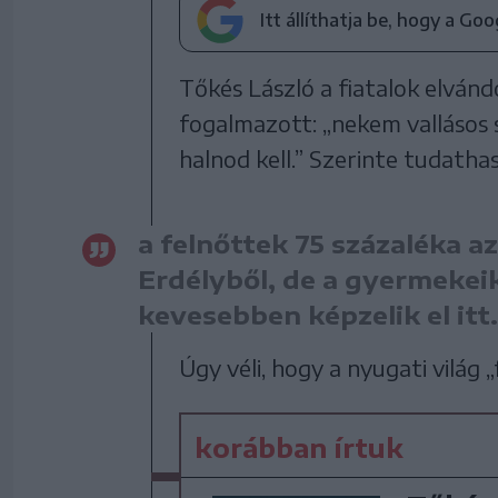
Itt állíthatja be, hogy a Go
Tőkés László a fiatalok elvánd
fogalmazott: „nekem vallásos 
halnod kell.” Szerinte tudatha
a felnőttek 75 százaléka 
Erdélyből, de a gyermekei
kevesebben képzelik el itt.
Úgy véli, hogy a nyugati világ „
korábban írtuk