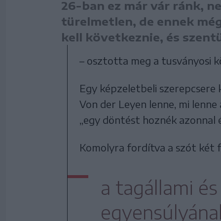
26-ban ez már vár ránk, n
türelmetlen, de ennek még
kell következnie, és szentü
– osztotta meg a tusványosi 
Egy képzeletbeli szerepcsere k
Von der Leyen lenne, mi lenne 
„egy döntést hoznék azonnal 
Komolyra fordítva a szót két f
a tagállami é
egyensúlyának