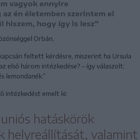
em vagyok ennyire
 az én életemben szerintem el
l hiszem, hogy így is lesz”
közönséggel Orbán.
apcsán feltett kérdésre, miszerint ha Ursula
az első három intézkedése? – így válaszolt:
és lemondanék.”
ő intézkedést emelt ki:
s uniós hatáskörök
 helyreállítását, valamint