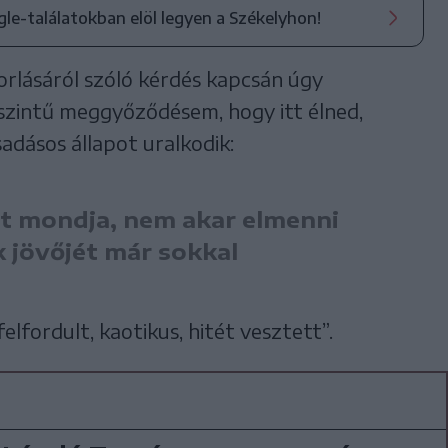
ogle-találatokban elöl legyen a Székelyhon!
orlásáról szóló kérdés kapcsán úgy
szintű meggyőződésem, hogy itt élned,
sadásos állapot uralkodik:
azt mondja, nem akar elmenni
k jövőjét már sokkal
felfordult, kaotikus, hitét vesztett”.