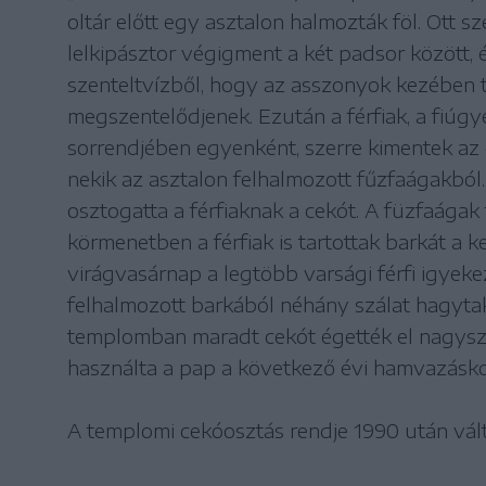
oltár előtt egy asztalon halmozták föl. Ott s
lelkipásztor végigment a két padsor között, é
szenteltvízből, hogy az asszonyok kezében ta
megszentelődjenek. Ezután a férfiak, a fiúgy
sorrendjében egyenként, szerre kimentek az o
nekik az asztalon felhalmozott fűzfaágakból
osztogatta a férfiaknak a cekót. A füzfaága
körmenetben a férfiak is tartottak barkát a k
virágvasárnap a legtöbb varsági férfi igyek
felhalmozott barkából néhány szálat hagytak
templomban maradt cekót égették el nagysz
használta a pap a következő évi hamvazásko
A templomi cekóosztás rendje 1990 után vá