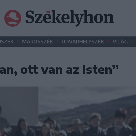
•
•
•
•
SZÉK
MAROSSZÉK
UDVARHELYSZÉK
VILÁG
an, ott van az Isten”