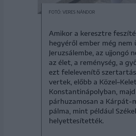
FOTÓ: VERES NÁNDOR
Amikor a keresztre feszít
hegyéről ember még nem ü
Jeruzsálembe, az ujjongó 
az élet, a reménység, a gy
ezt felelevenítő szertart
vertek, előbb a Közel–Kel
Konstantinápolyban, majd 
párhuzamosan a Kárpát-m
pálma, mint például Székel
helyettesítették.