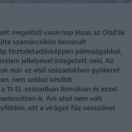
ését megelőző vasárnap Jézus az Olajfák
lte szamárcsikón bevonult
nép tiszteletadásképpen pálmaágakkal,
őzelem jelképével integetett neki. Az
ások már az első századokban gyökeret
eten, nem sokkal később
a 11–12. században Rómában és ezzel
edencében is. Ám ahol nem volt
yföldön, ott a virágzó fűz vesszőivel