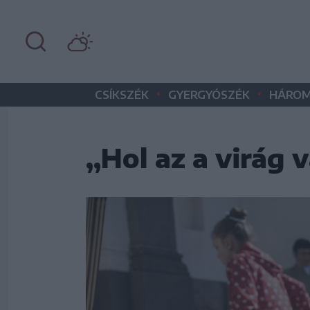
•
•
CSÍKSZÉK
GYERGYÓSZÉK
HÁROM
„Hol az a virág v