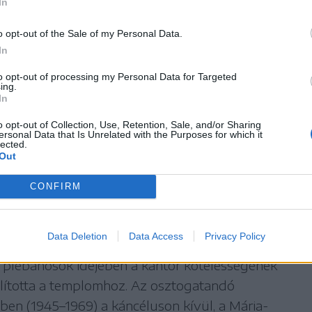
In
rkaszemet, akinek fájt a torka, de a
sen borjadzott tehén megduzzadt tőgyét
o opt-out of the Sale of my Personal Data.
In
erős idő közeledtével szentel cekót tettek a
to opt-out of processing my Personal Data for Targeted
.
ing.
In
o opt-out of Collection, Use, Retention, Sale, and/or Sharing
ersonal Data that Is Unrelated with the Purposes for which it
féle úton került a templomba. Egy részét az
lected.
Out
n. A mise alatt végig a kezükben tartották,
szont a helyi egyház szedette. A templomban
CONFIRM
a férfiak vittek belőle maguknak.
Data Deletion
Data Access
Privacy Policy
tandó templomi barkát a pap megbízásából
 plébánosok idejében a kántor kötelességének
zállította a templomhoz. Az osztogatandó
ben (1945–1969) a káncéluson kívül, a Mária-