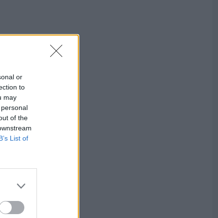
sonal or
ection to
ou may
 personal
out of the
 downstream
B’s List of