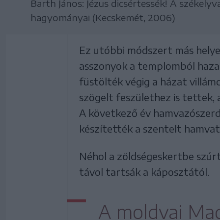
Barth János: Jézus dicsértessék! A székelyv
hagyományai (Kecskemét, 2006)
Ez utóbbi módszert más helyek
asszonyok a templomból haza
füstölték végig a házat villámc
szögelt feszülethez is tettek,
A következő év hamvazószerdá
készítették a szentelt hamvat
Néhol a zöldségeskertbe szúr
távol tartsák a káposztától.
A moldvai Mag