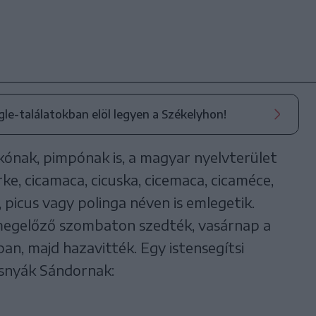
ogle-találatokban elöl legyen a Székelyhon!
kónak, pimpónak is, a magyar nyelvterület
rke, cicamaca, cicuska, cicemaca, cicaméce,
 picus vagy polinga néven is emlegetik.
megelőző szombaton szedték, vasárnap a
, majd hazavitték. Egy istensegítsi
osnyák Sándornak: