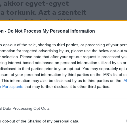
, akkor egyet-egyet
 a torkunk. Azt a szentelt
etkező év húsvétjáig, s avva
alácsnak. A pimpóból a kép
on -
Do Not Process My Personal Information
, ami a következő esztendő
to opt-out of the sale, sharing to third parties, or processing of your per
ávol tartsa a villámokat,
formation for targeted advertising by us, please use the below opt-out s
r selection. Please note that after your opt-out request is processed y
eing interest-based ads based on personal information utilized by us or
disclosed to third parties prior to your opt-out. You may separately opt-
k egy-egy szálat szúrni, s evvel a
losure of your personal information by third parties on the IAB’s list of
holtakért ajánlják fel.”
. This information may also be disclosed by us to third parties on the
IA
Participants
that may further disclose it to other third parties.
varságon is, ahol virágvasárnap hazavitt
tgyógyítására egyaránt használták. Egy
l Data Processing Opt Outs
a lakószoba gerendája alá tűzték, remélve,
o opt-out of the Sharing of my personal data.
ontástól megóvják magukat és javaikat.