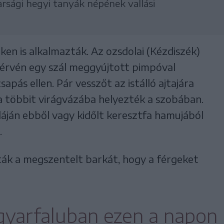
arsági hegyi tanyák népének vallási
en is alkalmazták. Az ozsdolai (Kézdiszék)
érvén egy szál meggyújtott pimpóval
sapás ellen. Pár vesszőt az istálló ajtajára
 a többit virágvázába helyezték a szobában.
ján ebből vagy kidőlt keresztfa hamujából
.
ták a megszentelt barkát, hogy a férgeket
yarfaluban ezen a napon