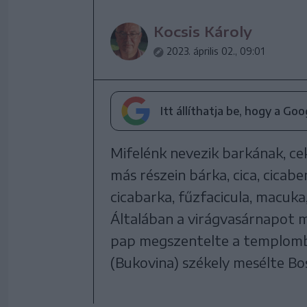
Kocsis Károly
2023. április 02., 09:01
Itt állíthatja be, hogy a Go
Mifelénk nevezik barkának, ce
más részein bárka, cica, cicabe
cicabarka, fűzfacicula, macuka,
Általában a virágvasárnapot 
pap megszentelte a templomban
(Bukovina) székely mesélte B