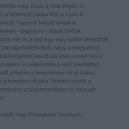
zentelte meg a pap a mise elején. A…
s a fehérnép padjai felé is szórt a
rtott, hazulról hozott cekók is
erekek – legények – házas férfiak
ltár elé, és a pap egy-egy szálat átnyújtott
. Varságon előfordult, hogy a megyebíró
k többségének kiosztása után a misén és a
ezükben. A cekóosztásra való tekintettel
ezett elmenni a templomba. Az asztalon
 a templom céljaira. Többek között a
ombaton a tűzszenteléskor. A hamuját
r.
ltozott meg lényegesen Varságon…