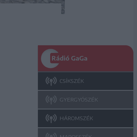
Rádió GaGa
CSÍKSZÉK
GYERGYÓSZÉK
HÁROMSZÉK
MAROSSZÉK