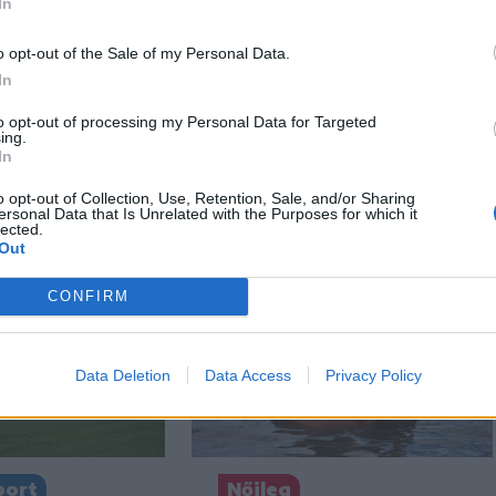
In
n
Székely Sport
o opt-out of the Sale of my Personal Data.
In
település
Látványos meccs
íz nélkül
nyitotta a Szuperliga
to opt-out of processing my Personal Data for Targeted
széken
negyedik fordulóját
ing.
In
(videóval)
o opt-out of Collection, Use, Retention, Sale, and/or Sharing
ersonal Data that Is Unrelated with the Purposes for which it
lected.
Out
CONFIRM
Data Deletion
Data Access
Privacy Policy
port
Nőileg