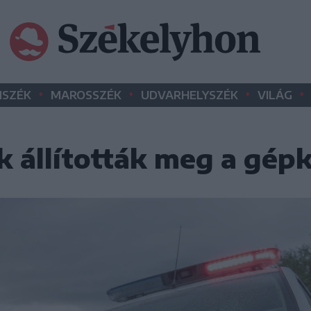
•
•
•
•
SZÉK
MAROSSZÉK
UDVARHELYSZÉK
VILÁG
k állították meg a gépk