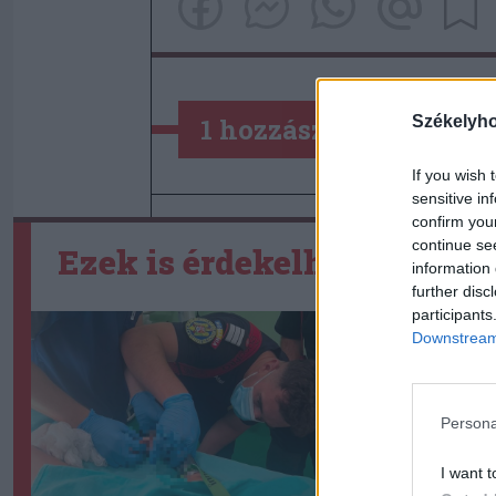
Székelyh
1 hozzászólás
If you wish 
sensitive in
confirm you
continue se
Ezek is érdekelhetik
information 
further disc
participants
Downstream 
Persona
I want t