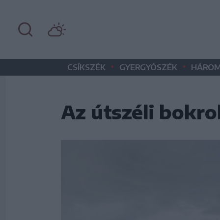
•
•
CSÍKSZÉK
GYERGYÓSZÉK
HÁROM
Az útszéli bokro