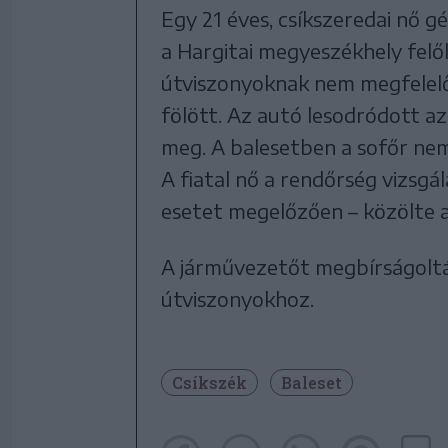
Egy 21 éves, csíkszeredai nő g
a Hargitai megyeszékhely felő
útviszonyoknak nem megfelelő
fölött. Az autó lesodródott az
meg. A balesetben a sofőr nem
A fiatal nő a rendőrség vizsgá
esetet megelőzően – közölte 
A járművezetőt megbírságoltá
útviszonyokhoz.
Csíkszék
Baleset