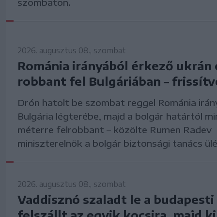
szombaton.
2026. augusztus 08., szombat
Románia irányából érkező ukrán 
robbant fel Bulgáriában – frissítv
Drón hatolt be szombat reggel Románia irán
Bulgária légterébe, majd a bolgár határtól m
méterre felrobbant – közölte Rumen Radev
miniszterelnök a bolgár biztonsági tanács ül
2026. augusztus 08., szombat
Vaddisznó szaladt le a budapesti
felszállt az egyik kocsira, majd ki