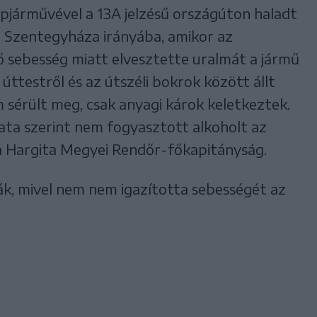
épjárművével a 13A jelzésű országúton haladt
l Szentegyháza irányába, amikor az
 sebesség miatt elvesztette uralmát a jármű
 úttestről és az útszéli bokrok között állt
 sérült meg, csak anyagi károk keletkeztek.
lata szerint nem fogyasztott alkoholt az
a Hargita Megyei Rendőr-főkapitányság.
k, mivel nem nem igazította sebességét az