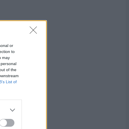
sonal or
ection to
ou may
 personal
out of the
 downstream
B’s List of