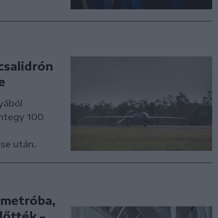
csalidrón
e
yából
integy 100
ése után.
 metróba,
lőtték –