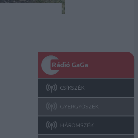
Rádió GaGa
CSÍKSZÉK
GYERGYÓSZÉK
HÁROMSZÉK