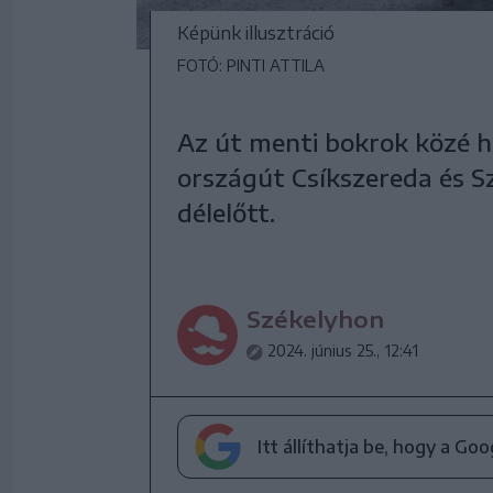
Képünk illusztráció
FOTÓ: PINTI ATTILA
Az út menti bokrok közé h
országút Csíkszereda és 
délelőtt.
Székelyhon
2024. június 25., 12:41
Itt állíthatja be, hogy a Go