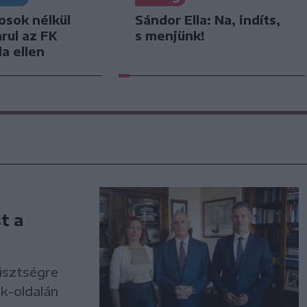
osok nélkül
Sándor Ella: Na, indíts,
arul az FK
s menjünk!
a ellen
t a
tisztségre
k-oldalán