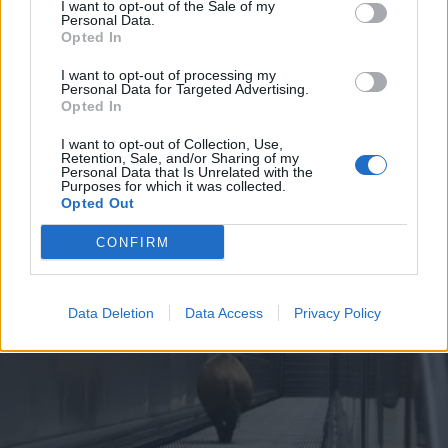
I want to opt-out of the Sale of my
Románia irányából érkező ukrán
Personal Data.
Opted In
csalidrón robbant fel Bulgáriában –
frissítve
I want to opt-out of processing my
Personal Data for Targeted Advertising.
Opted In
I want to opt-out of Collection, Use,
Retention, Sale, and/or Sharing of my
Personal Data that Is Unrelated with the
Purposes for which it was collected.
Opted Out
CONFIRM
Data Deletion
Data Access
Privacy Policy