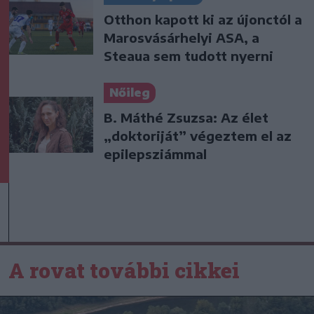
Otthon kapott ki az újonctól a
Marosvásárhelyi ASA, a
Steaua sem tudott nyerni
Nőileg
B. Máthé Zsuzsa: Az élet
„doktoriját” végeztem el az
epilepsziámmal
A rovat további cikkei