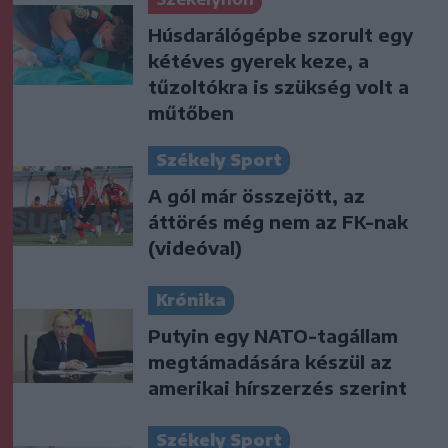
Húsdarálógépbe szorult egy
kétéves gyerek keze, a
tűzoltókra is szükség volt a
műtőben
Székely Sport
A gól már összejött, az
áttörés még nem az FK-nak
(videóval)
Krónika
Putyin egy NATO-tagállam
megtámadására készül az
amerikai hírszerzés szerint
Székely Sport