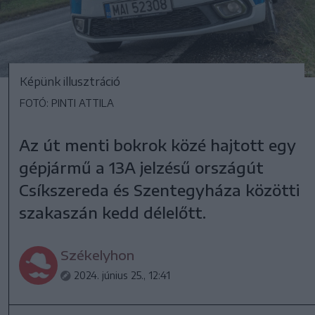
Képünk illusztráció
FOTÓ: PINTI ATTILA
Az út menti bokrok közé hajtott egy
gépjármű a 13A jelzésű országút
Csíkszereda és Szentegyháza közötti
szakaszán kedd délelőtt.
Székelyhon
2024. június 25., 12:41