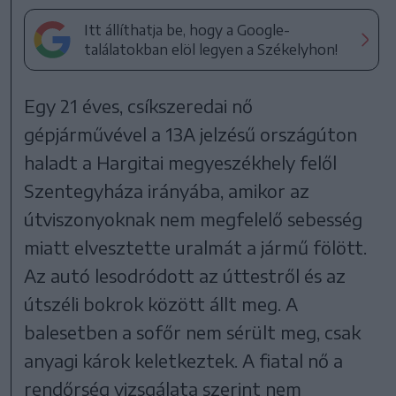
Itt állíthatja be, hogy a Google-
találatokban elöl legyen a Székelyhon!
Egy 21 éves, csíkszeredai nő
gépjárművével a 13A jelzésű országúton
haladt a Hargitai megyeszékhely felől
Szentegyháza irányába, amikor az
útviszonyoknak nem megfelelő sebesség
miatt elvesztette uralmát a jármű fölött.
Az autó lesodródott az úttestről és az
útszéli bokrok között állt meg. A
balesetben a sofőr nem sérült meg, csak
anyagi károk keletkeztek. A fiatal nő a
rendőrség vizsgálata szerint nem