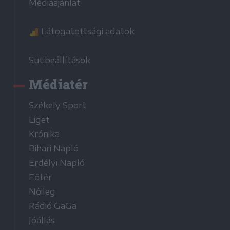
Médiaajánlat
Látogatottsági adatok
Sütibeállítások
Médiatér
Székely Sport
Liget
Krónika
Bihari Napló
Erdélyi Napló
Főtér
Nőileg
Rádió GaGa
Jóállás