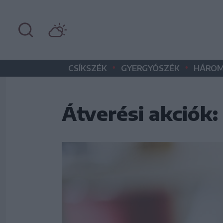
•
•
CSÍKSZÉK
GYERGYÓSZÉK
HÁROM
Átverési akciók: