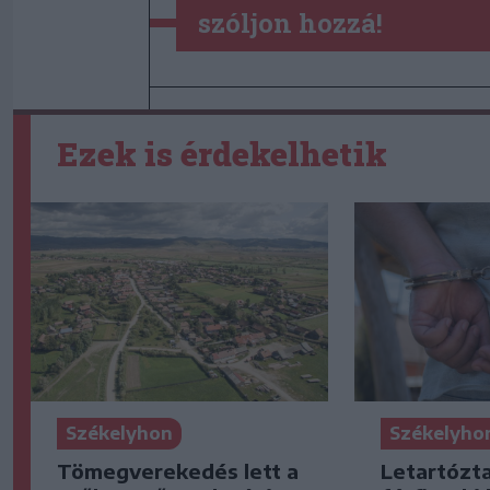
szóljon hozzá!
Ezek is érdekelhetik
Székelyhon
Székelyho
Tömegverekedés lett a
Letartózt