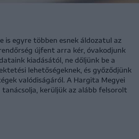
e is egyre többen esnek áldozatul az
rendőrség újfent arra kér, óvakodjunk
ataink kiadásától, ne dőljünk be a
ektetési lehetőségeknek, és győződjünk
égek valódiságáról. A Hargita Megyei
anácsolja, kerüljük az alább felsorolt