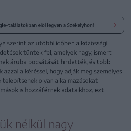
ogle-találatokban elöl legyen a Székelyhon!
e szerint az utóbbi időben a közösségi
detések tűntek fel, amelyek nagy, ismert
inek áruba bocsátását hirdették, és több
k azzal a kéréssel, hogy adják meg személyes
ve telepítsenek olyan alkalmazásokat
 mások is hozzáférnek adataikhoz, ezt
ük nélkül nagy