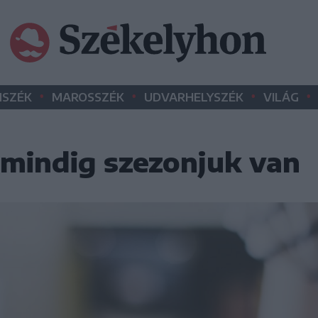
•
•
•
•
SZÉK
MAROSSZÉK
UDVARHELYSZÉK
VILÁG
 mindig szezonjuk van