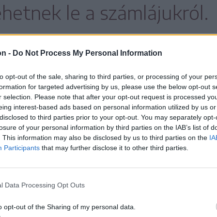
hetnek le a számlájukról.
on -
Do Not Process My Personal Information
ág figyelmét, hogy a leggyakrabban
 a Facebookon elhelyezett olyan hirdetések,
to opt-out of the sale, sharing to third parties, or processing of your per
formation for targeted advertising by us, please use the below opt-out s
 jövedelmet ígérnek. A legismertebb ilyen
r selection. Please note that after your opt-out request is processed y
st.io; clair.capital; clairtrade.pro;
eing interest-based ads based on personal information utilized by us or
disclosed to third parties prior to your opt-out. You may separately opt-
al.net; genoxinvest.cc; giscapital.co;
losure of your personal information by third parties on the IAB’s list of
ust.trade; trustlion.pro; trade-union.pro;
. This information may also be disclosed by us to third parties on the
IA
Participants
that may further disclose it to other third parties.
e.pro; meteortrade.co; meteortrade.pro.
ük a csalást, a rendőrség azt tanácsolja,
l Data Processing Opt Outs
o opt-out of the Sharing of my personal data.