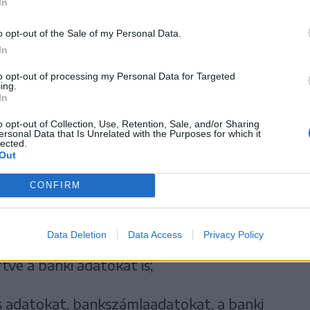
In
médiaplatformokon olyan linkekre, amelyek
gy pénznyereséget ígérnek;
o opt-out of the Sale of my Personal Data.
In
artsunk fenn kapcsolatot e platformok
to opt-out of processing my Personal Data for Targeted
ing.
yi elemzőként mutatkoznak be, függetlenül
In
szkodnak hozzá (számtalan telefonhívás) és
o opt-out of Collection, Use, Retention, Sale, and/or Sharing
ersonal Data that Is Unrelated with the Purposes for which it
k a befektetés érdekében;
lected.
Out
alkalmazásokat azzal az ürüggyel, hogy segít
CONFIRM
például az AnyDesk vagy a TeamViewer
lmazások telepítésével idegenek
Data Deletion
Data Access
Privacy Policy
kön (telefon, laptop, számítógép, táblagép)
tve a banki adatokat is;
 adatokat, bankszámlaadatokat, a banki