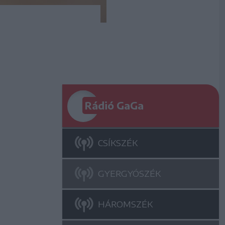
Rádió GaGa
CSÍKSZÉK
GYERGYÓSZÉK
HÁROMSZÉK