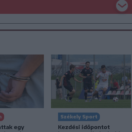
n
Székely Sport
attak egy
Kezdési időpontot