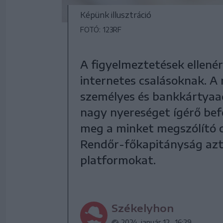
Képünk illusztráció
FOTÓ: 123RF
A figyelmeztetések ellenér
internetes csalásoknak. A 
személyes és bankkártyaad
nagy nyereséget ígérő bef
meg a minket megszólító c
Rendőr-főkapitányság azt t
platformokat.
Székelyhon
2024. január 12., 16:29