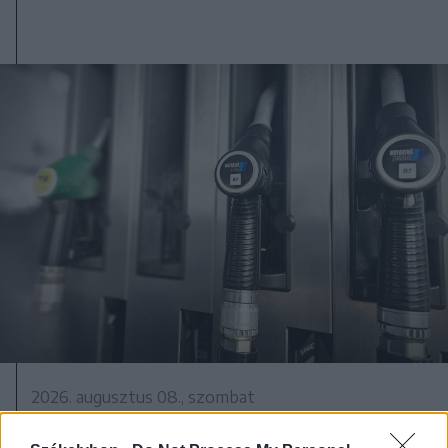
2026. augusztus 08., szombat
Hétvégén is folytatódik a gázolaj