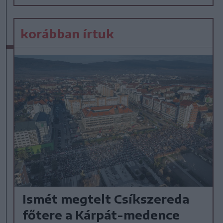
korábban írtuk
Ismét megtelt Csíkszereda
főtere a Kárpát-medence