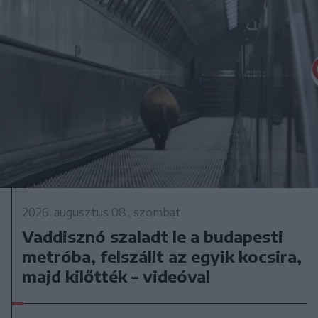
2026. augusztus 08., szombat
Vaddisznó szaladt le a budapesti
metróba, felszállt az egyik kocsira,
majd kilőtték – videóval