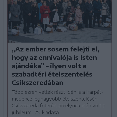
„Az ember sosem felejti el,
hogy az ennivalója is Isten
ajándéka” – ilyen volt a
szabadtéri ételszentelés
Csíkszeredában
Több ezren vettek részt idén is a Kárpát-
medence legnagyobb ételszentelésén,
Csíkszereda főterén, amelynek idén volt a
jubileumi, 25. kiadása.