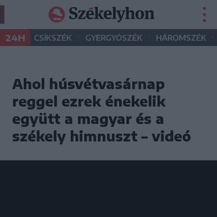
•
•
•
24H
CSÍKSZÉK
GYERGYÓSZÉK
HÁROMSZÉK
Ahol húsvétvasárnap
reggel ezrek énekelik
együtt a magyar és a
székely himnuszt – videó