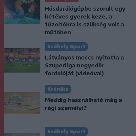
Húsdarálógépbe szorult egy
kétéves gyerek keze, a
tűzoltókra is szükség volt a
műtőben
Székely Sport
Látványos meccs nyitotta a
Szuperliga negyedik
fordulóját (videóval)
Krónika
Meddig használható még a
régi személyi?
Székely Sport