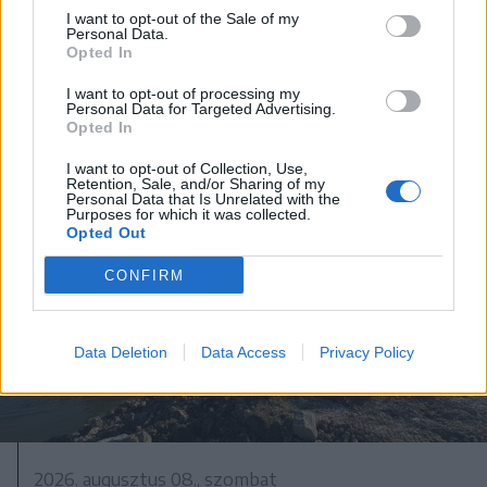
I want to opt-out of the Sale of my
2026. augusztus 08., szombat
Personal Data.
Opted In
Megvan, kit jelöl köztársasági
elnöknek a Tisza Párt
I want to opt-out of processing my
Personal Data for Targeted Advertising.
Opted In
I want to opt-out of Collection, Use,
Retention, Sale, and/or Sharing of my
Personal Data that Is Unrelated with the
Purposes for which it was collected.
Opted Out
CONFIRM
Data Deletion
Data Access
Privacy Policy
2026. augusztus 08., szombat