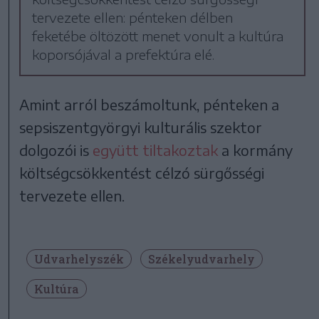
tervezete ellen: pénteken délben
feketébe öltözött menet vonult a kultúra
koporsójával a prefektúra elé.
Amint arról beszámoltunk, pénteken a
sepsiszentgyörgyi kulturális szektor
dolgozói is
együtt tiltakoztak
a kormány
költségcsökkentést célzó sürgősségi
tervezete ellen.
Udvarhelyszék
Székelyudvarhely
Kultúra