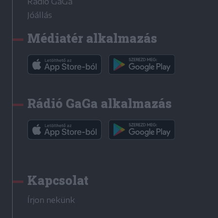
Rádió GaGa
Jóállás
Médiatér alkalmazás
Rádió GaGa alkalmazás
Kapcsolat
Írjon nekünk