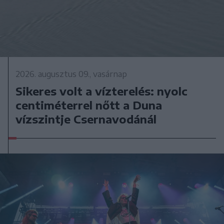
2026. augusztus 09., vasárnap
Sikeres volt a vízterelés: nyolc
centiméterrel nőtt a Duna
vízszintje Csernavodánál