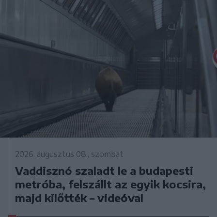
2026. augusztus 08., szombat
Vaddisznó szaladt le a budapesti
metróba, felszállt az egyik kocsira,
majd kilőtték – videóval