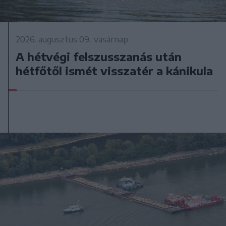
2026. augusztus 09., vasárnap
A hétvégi felszusszanás után
hétfőtől ismét visszatér a kánikula