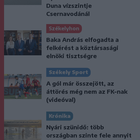
Duna vízszintje
Csernavodánál
Székelyhon
Baka András elfogadta a
felkérést a köztársasági
elnöki tisztségre
Székely Sport
A gól már összejött, az
áttörés még nem az FK-nak
(videóval)
Krónika
Nyári szünidő: több
országban szinte fele annyit