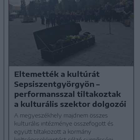
Eltemették a kultúrát
Sepsiszentgyörgyön –
performansszal tiltakoztak
a kulturális szektor dolgozói
A megyeszékhely majdnem összes
kulturális intézménye összefogott és
együtt tiltakozott a kormány
költségcsökkentést célzó sürgősségi