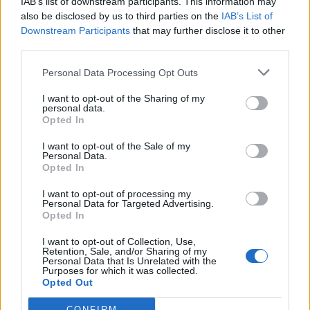
IAB’s list of downstream participants. This information may
2026. augusztus 09., vasárnap
also be disclosed by us to third parties on the
IAB’s List of
Downstream Participants
that may further disclose it to other
Fejszékkel támadtak a mentősökre
third parties.
egy TikTokon terjedő álhír miatt –
videóval
Personal Data Processing Opt Outs
I want to opt-out of the Sharing of my
personal data.
Opted In
I want to opt-out of the Sale of my
Personal Data.
Opted In
I want to opt-out of processing my
Personal Data for Targeted Advertising.
Opted In
I want to opt-out of Collection, Use,
Retention, Sale, and/or Sharing of my
Personal Data that Is Unrelated with the
Purposes for which it was collected.
Opted Out
CONFIRM