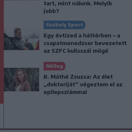
tart, mint nálunk. Melyik
jobb?
Székely Sport
Egy évtized a háttérben – a
csapatmenedzser bevezetett
az SZFC kulisszái mögé
Nőileg
B. Máthé Zsuzsa: Az élet
„doktoriját” végeztem el az
epilepsziámmal