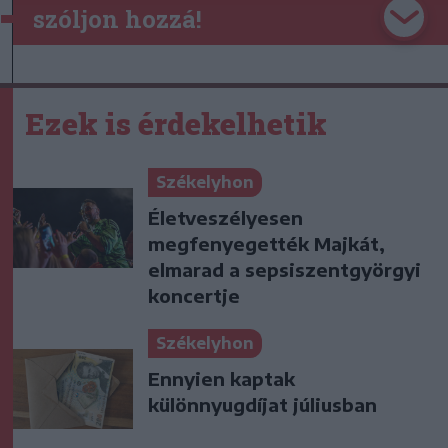
szóljon hozzá!
Ezek is érdekelhetik
Székelyhon
Életveszélyesen
megfenyegették Majkát,
elmarad a sepsiszentgyörgyi
koncertje
Székelyhon
Ennyien kaptak
különnyugdíjat júliusban