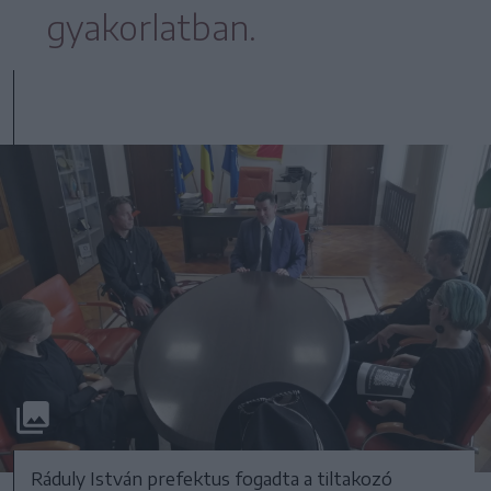
gyakorlatban.
Ráduly István prefektus fogadta a tiltakozó