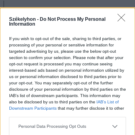
– tette fel a kérdést. Más szempontból is
Székelyhon -
Do Not Process My Personal
problematikusnak látja a dokumentumot,
Information
ugyanis felülírja a múzeumok, színházak
If you wish to opt-out of the sale, sharing to third parties, or
működésére vonatkozó törvényeket.
processing of your personal or sensitive information for
targeted advertising by us, please use the below opt-out
„Nem vagyunk rabszolgák egy
section to confirm your selection. Please note that after your
opt-out request is processed you may continue seeing
ültetvényen,. Azoknak, akik a mi
interest-based ads based on personal information utilized by
választásunk következtében kerültek
us or personal information disclosed to third parties prior to
your opt-out. You may separately opt-out of the further
funkciókba, az a dolguk, hogy a mi
disclosure of your personal information by third parties on the
IAB’s list of downstream participants. This information may
érdekeink képviseljék és soha nem fogom
also be disclosed by us to third parties on the
IAB’s List of
hagyni, hogy megfosszanak a kultúrától” –
Downstream Participants
that may further disclose it to other
third parties.
jelentette még ki az intézményvezető.
Personal Data Processing Opt Outs
Miután a prefektus vállalta, hogy