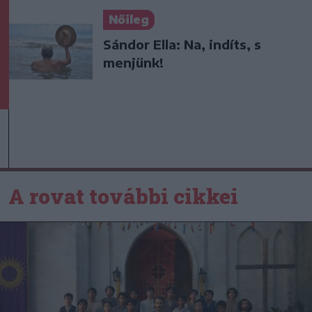
Nőileg
Sándor Ella: Na, indíts, s
menjünk!
A rovat további cikkei