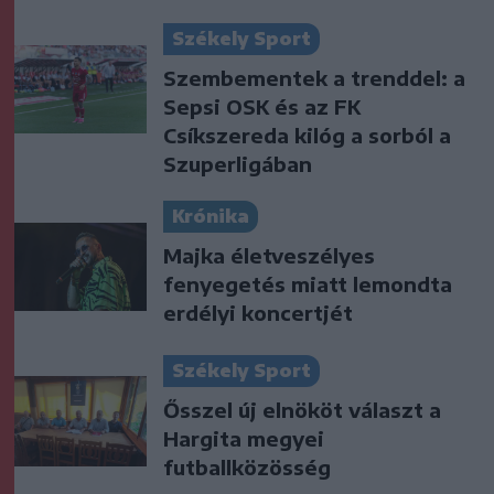
Székely Sport
Szembementek a trenddel: a
Sepsi OSK és az FK
Csíkszereda kilóg a sorból a
Szuperligában
Krónika
Majka életveszélyes
fenyegetés miatt lemondta
erdélyi koncertjét
Székely Sport
Ősszel új elnököt választ a
Hargita megyei
futballközösség