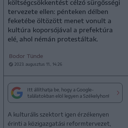
költségcsökkentést célzó sürgősségi
tervezete ellen: pénteken délben
feketébe öltözött menet vonult a
kultúra koporsójával a prefektúra
elé, ahol némán protestáltak.
Bodor Tünde
2023. augusztus 11., 14:26
Itt állíthatja be, hogy a Google-
találatokban elöl legyen a Székelyhon!
A kulturális szektort igen érzékenyen
érinti a közigazgatási reformtervezet,