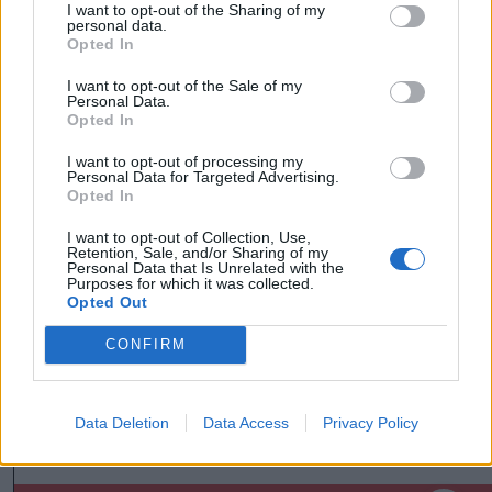
I want to opt-out of the Sharing of my
továbbítja a kormány felé a tiltakozók
personal data.
Opted In
által megfogalmazott memorandumot, a
I want to opt-out of the Sale of my
küldöttség elvonult, a tüntetés pedig
Personal Data.
Opted In
véget ért.
I want to opt-out of processing my
Personal Data for Targeted Advertising.
Opted In
Háromszék
Sepsiszentgyörgy
I want to opt-out of Collection, Use,
Retention, Sale, and/or Sharing of my
Personal Data that Is Unrelated with the
Purposes for which it was collected.
Opted Out
CONFIRM
Data Deletion
Data Access
Privacy Policy